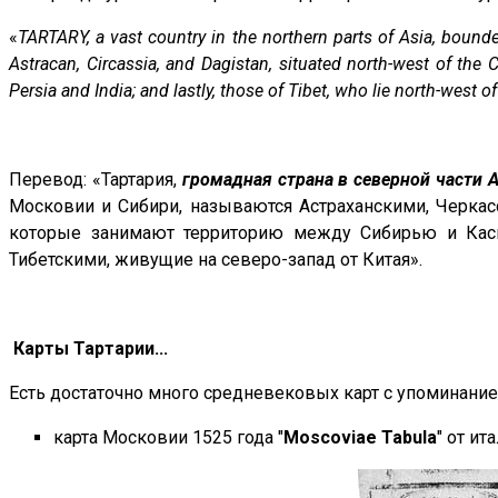
«
TARTARY, a vast country in the northern parts of Asia, bounde
Astracan, Circassia, and Dagistan, situated north-west of the
Persia and India; and lastly, those of Tibet, who lie north-west o
Перевод: «Тартария,
громадная страна в северной части 
Московии и Сибири, называются Астраханскими, Черкас
которые занимают территорию между Сибирью и Касп
Тибетскими, живущие на северо-запад от Китая».
Карты Тартарии...
Есть достаточно много средневековых карт с упоминанием
карта Московии 1525 года "
Moscoviae Tabula
" от и