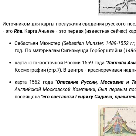
Источником для карты послужили сведения русского по
- это
Rha
. Карта Аньезе - это первая (известная сейчас) ка
Себастьян Мюнстер
(Sebastian Munster, 1489-1552 
год
.
По материалам Сигизмунда Герберштейна (
1486
карта юго-восточной России 1559 года
"Sarmatia Asia
Космографии (стр.7). В центре - красноречивая надп
карта
1562 года
"Описание Руссии, Московии и Та
Английской Московской Компании, был первым пос
посвящена
"его светлости Генриху Сиднею, правител