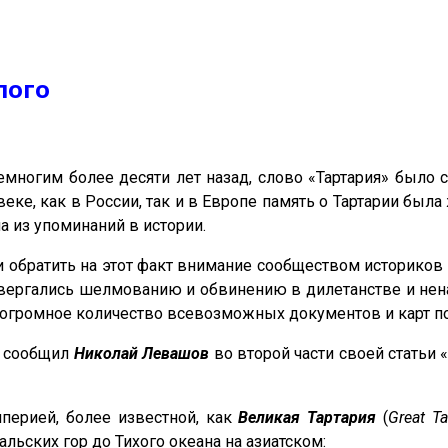
лого
емногим более десяти лет назад, слово «Тартария» был
веке, как в России, так и в Европе память о Тартарии была
 из упоминаний в истории.
и обратить на этот факт внимание сообществом историков м
вергались шелмованию и обвинению в дилетанстве и ненау
 огромное количество всевозможных документов и карт п
о сообщил
Николай Левашов
во второй части своей статьи 
перией, более известной, как
Великая Тартария
(
Great Ta
льских гор до Тихого океана на азиатском: