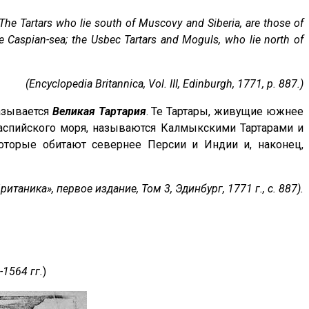
 The Tartars who lie south of Muscovy and Siberia, are those of
he Caspian-sea; the Usbec Tartars and Moguls, who lie north of
(Encyclopedia Britannica, Vol. III, Edinburgh, 1771, p. 887.)
называется
Великая Тартария
. Те Тартары, живущие южнее
Каспийского моря, называются Калмыкскими Тартарами и
торые обитают севернее Персии и Индии и, наконец,
итаника», первое издание, Том 3, Эдинбург, 1771 г., с. 887).
-1564 гг.
)