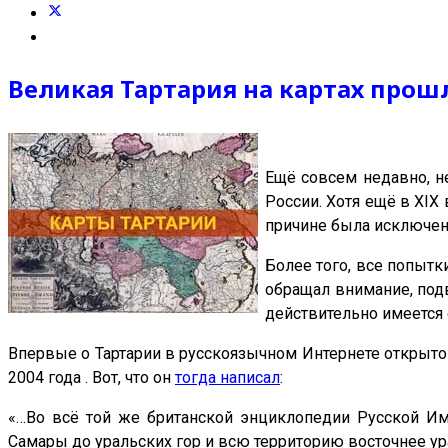
Великая Тартария на картах прош
Ещё совсем недавно, н
России. Хотя ещё в XIX 
причине была исключена
Более того, все попытк
обращал внимание, под
действительно имеется
Впервые о Тартарии в русскоязычном Интернете открыт
2004 года . Вот, что он
тогда написал
:
«…Во всё той же британской энциклопедии Русской Им
Самары до уральских гор и всю территорию восточнее ура