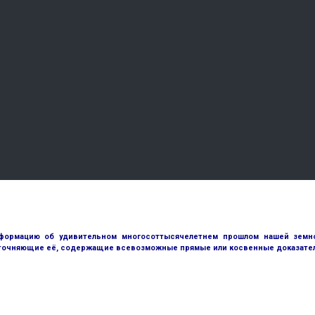
ормацию об удивительном многосоттысячелетнем прошлом нашей земной
точняющие её, содержащие всевозможные прямые или косвенные доказател