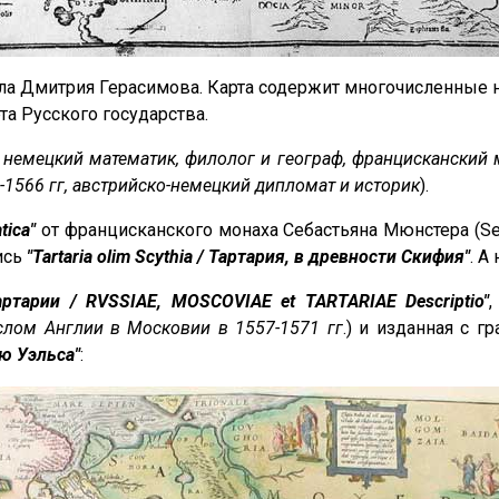
сла Дмитрия Герасимова. Карта содержит многочисленные
рта Русского государства.
гг, немецкий математик, филолог и географ, францисканский
-1566 гг, австрийско-немецкий дипломат и историк
).
tica"
от францисканского монаха Себастьяна Мюнстера (Seb
ись
"Tartaria olim Scythia / Тартария, в древности Скифия"
. А
ртарии / RVSSIAE, MOSCOVIAE et TARTARIAE Descriptio"
,
лом Англии в Московии в 1557-1571 гг
.) и изданная с 
ю Уэльса"
: