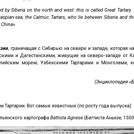
d by Siberia on the north and west: this is called Great Tartary.
 Caspian-sea; the Calmuc Tartars, who lie between Siberia and t
f China
».
Азии
, граничащая с Сибирью на севере и западе, которая 
скими и Дагестанскими, живущие на северо-западе от 
ийским морем; Узбекскими Тартарами и Монголами, ко
(Энциклопедия «Бр
 Тартарии. Вот самые известные (по росту года выпуска):
тальянского картографа
Battista Agnese
(
Баттиста Аньезе, 1500