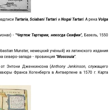
 надписи
Tartaria
,
Sciabani Tartari
и
Nogai Tartari
. А река
Volga
 монах
) -
"Чертеж Тартарии, некогда Скифии",
Базель, 1550
astian Munster, немецкий учёный) из латинского издания
 на северо-западе - провинция
"Moscouia"
.
 от Энтони Дженкинсона (
Anthony Jenkinson, служащего
гравюры Франса Хогенберга в Антверпене в 1570 г. Карта