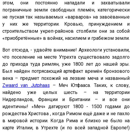
этом, они постоянно нападали и захватывали
пограничные земли свободных племён, категорически
не пуская так называемых «варваров» на завоёванные
у них же территории. Кровью, принуждением и
строительством укреп-районов столбили они за собой
«приобретённые» в войнах, насилием и грабежом земли.
Вот отсюда, - удвойте внимание! Археологи установили,
что поселение на месте Утрехта существовало задолго
до прихода туда римлян, уже 1800 лет до нашей эры.
Был найден потрясающий артефакт времён бронзового
века – предмет похожий на лезвие меча и названный
Zwaard van Jutphaas
– Меч Ютфааса. Таких, к слову,
найдено уже целых шесть – на территории
Нидерландов, Франции и Британии – и все они
идентичны! «Меч» датируют 1800 - 1500 годами до
рождества Христова , когда Римом ещё даже и не пахло
в мировой истории. Когда Рима и близко не было на
карте Италии, в Утрехте (и по всей западной Европе!)