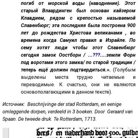
погиб от морской воды (наводнение). Этот
старый Влаардинген был основан кайзером
Клавдием, рядом с крепостью называемой
Славенбюрг; эта последняя была построена 900
лет до рождества Христова великанами , во
времена когда Самуил правил в Израйле. По
сему хотят люди чтобы этот Славенбюрг
сегодня замок Оостборн / ...
???
....земли Форн
под воротами этого замка/ по старой традиции /
теперь ещё должен подтвердиться.».
(Голубым
выделены места трудно читаемые и
переводимые. К счастью, они не являются
основополагающими в данном тексте).
Источник: Beschrijvinge der stad Rotterdam, en eenige
omleggende dorpen, verdeeld in 3 boeken. Door Geraard van
Spaan. De tweede druk. Te Rotterdam, 1713.