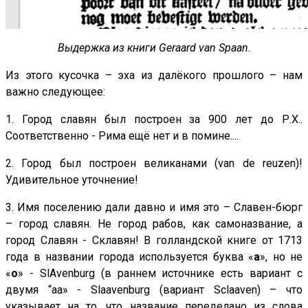
Выдержка из книги Geraard van Spaan.
Из этого кусочка – эха из далёкого прошлого – нам
важно следующее:
1. Город славян был построен за 900 лет до Р.Х..
Соответственно - Рима ещё нет и в помине....
2. Город был построен великанами (van de reuzen)!
Удивительное уточнение!
3. Имя поселению дали давно и имя это – Славен-бюрг
– город славян. Не город рабов, как самоназвание, а
город Славян - Склавян! В голландской книге от 1713
года в названии города используется буква «
а
», но не
«
о
» - SlAvenburg (в раннем источнике есть вариант с
двумя “аа» - Slaavenburg (вариант Sclaaven) – что
указывает на то, что название переделано из слова