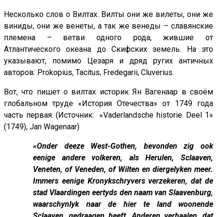
Несколько слов о Вилтах. Вилты они же вилеты, они же
виниды, они же венеты, а так же венеды – славянские
племена – ветви одного рода, жившие от
Атлантического океана до Скифских земель. На это
указывают, помимо Цезаря и дряд ругих античных
авторов: Prokopius, Tacitus, Fredegarii, Cluverius.
Вот, что пишет о вилтах историк Ян Вагенаар в своём
глобальном труде «История Отечества» от 1749 года
часть первая: (Источник: «Vaderlandsche historie. Deel 1»
(1749), Jan Wagenaar)
«Onder deeze West-Gothen, bevonden zig ook
eenige andere volkeren, als Herulen, Sclaaven,
Veneten, of Veneden, of Wilten en diergelyken meer.
Immers eenige Kronykschryvers verzekeren, dat de
stad Vlaardingen eertyds den naam van Slaavenburg,
waarschynlyk naar de hier te land woonende
Sclaaven, gedraagen heeft. Anderen verhaalen, dat