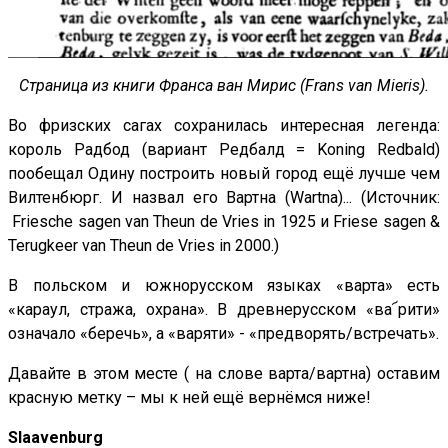
Страница из книги Франса ван Мирис (Frans van Mieris).
Во фризских сагах сохранилась интересная легенда:
король Радбод (вариант Редбалд = Koning Redbald)
пообещал Одину построить новый город ещё лучше чем
Вилтенбюрг. И назвал его Вартна (Wartna)... (Источник:
Friesche sagen van Theun de Vries in 1925 и Friese sagen &
Terugkeer van Theun de Vries in 2000.)
В польском и южнорусском языках «варта» есть
«караул, стража, охрана». В древнерусском «ва՜рити»
означало «беречь», а «варяти» - «предворять/встречать».
Давайте в этом месте ( на слове варта/вартна) оставим
красную метку – мы к ней ещё вернёмся ниже!
Slaavenburg