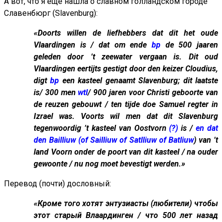
А вот, что я ещё нашла о славном голландском городе
Славенбюрг (Slavenburg):
«Doorts willen de liefhebbers dat dit het oude
Vlaardingen is / dat om ende
bp
de 500 jaaren
geleden door ’t zeewater vergaan is. Dit oud
Vlaardingen eertijts gestigt door den keizer Cloudius,
digt
bp
een kasteel genaamt Slavenburg; dit laatste
is/ 300 men
wtl
/ 900 jaren voor Christi geboorte van
de reuzen gebouwt / ten tijde doe Samuel regter in
Izrael was. Voorts wil men dat dit Slavenburg
tegenwoordig ’t kasteel van Oostvorn
(?)
is /
en dat
den Bailliuw (of Sailliuw of Satlliuw of Batliuw
) van ’t
land Voorn onder de poort van dit kasteel / na ouder
gewoonte / nu nog moet bevestigt werden.»
Перевод (почти) дословный:
«Кроме того хотят энтузиасты (любители) чтобы
этот старый Влаардинген / что 500 лет назад