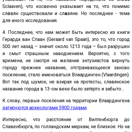
Sclaaven), что косвенно указывает на то, что помимо
сл
о
вян существовали и сл
а
вяне. Но последнее - тема
для иного исследования.
4. Последнее, что нам может быть интересно из книги
Герарда ван Спаан (Geraard van Spaan), это то, что город
500 лет назад – значит около 1213 года – был разрушен
и смыт страшным наводнением. Вероятно, с того
времени, не смотря на желание энтузиастов вернуть
городу прежнее название, отстраивающееся заново
поселение, стало именоваться Влаардинген (Vlaardingen).
Вот так под шумок, не взирая на протесты, славянское
название города в 13-ом веке было затёрто и забыто...
К слову, первые поселения на территории Влаардингена
датируются археологами 5900 годами
.
Интересно, что расстояние от Вилтенбюрга до
Славенбюрга, по голландским меркам, не близкое. Но на