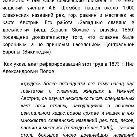
Известно - там жили славянские племена. В 19 веке
чешский учёный А.В. Шембер нашёл около 1.000
славянских названий рек, гор, равнин и местечек на
карте Австрии. Его работа «Западные славяне в
древности» (чеш. Západní Slované v pravěku; 1860)
посвящена доказательству того, что славяне были
коренным, а не пришлым населением Центральной
Европы. (Википедия).
Как указывает реферировавший этот труд в 1873 г. Нил
Александрович Попов:
«
трудясь более пятнадцати лет тому назад над
трактатом о славянах, живущих в Нижней
Австрии, он изучил несколько тысяч специальных
карт этой страны, находящихся в венском
центральном кадастровом архиве, и нашёл в них
множество славянских названий рек, гор, лесов,
равнин и местечек (гораздо более 1000); … так как
столь большое число древнейших названий