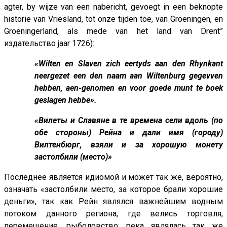
agter, by wijze van een nabericht, gevoegt in een beknopte
historie van Vriesland, tot onze tijden toe, van Groeningen, en
Groeningerland, als mede van het land van Drent”
издательство jaar 1726):
«Wilten en Slaven zich eertyds aan den Rhynkant
neergezet een den naam aan Wiltenburg gegevven
hebben, aen-genomen en voor goede munt te boek
geslagen hebbe».
«Вилеты и Славяне в те времена сели вдоль (по
обе стороны) Рейна и дали имя (городу)
Вилтенбюрг, взяли и за хорошую монету
застолбили (место)»
Последнее является идиомой и может так же, вероятно,
означать «застолбили место, за которое брали хорошие
деньги», так как Рейн являлся важнейшим водным
потоком данного региона, где велись торговля,
перемещение, рыболовство; река являлась так же