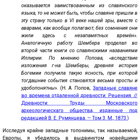
оказывается заимствованным из славянского
языка, то не может быть, чтобы славяне пришли в
эту страну только в VI веке нашей эры, вместе с
аварами, как вообще полагают; без сомнения они
жили здесь с незапамятных времён».
Аналогичную работу Шембера проделал во
второй части книги со славянскими названиями
Иллирии. По мнению Попова, «вследствие
изложения г-на Шемберы, древняя история
Богемии получила такую ясность, при которой
тогдашние события становятся весьма просты и
удобопонятны
». (Н. А. Попов,
Западные славяне
во времена отдаленной древности: Рецензия. //
Древности: Труды Московского
археологическаго общества, изданные под
редакцией В. Е. Румянцева. — Том 3. М., 1873.)
Исследуя крайне западные топонимы, так называемой,
Европы, я убедилось в выдвинутом новейшими