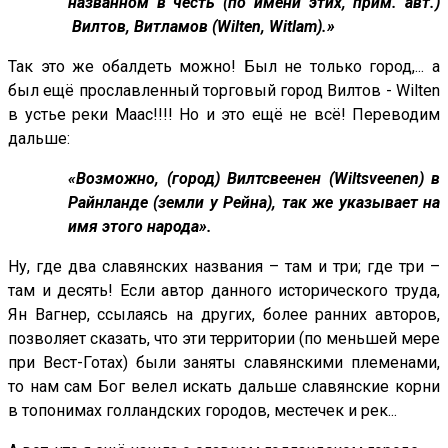
названном в честь (по имени этих, прим. авт.)
Вилтов, Витламов (Wilten, Witlam).»
Так это же обалдеть можно! Был не только город,... а
был ещё прославленный торговый город Вилтов - Wilten
в устье реки Маас!!!! Но и это ещё не всё! Переводим
дальше:
«Возможно, (город) Вилтсвеенен (Wiltsveenen) в
Райнланде (земли у Рейна), так же указывает на
имя этого народа».
Ну, где два славянских названия – там и три; где три –
там и десять! Если автор данного исторического труда,
Ян Вагнер, ссылаясь на других, более ранних авторов,
позволяет сказать, что эти территории (по меньшей мере
при Вест-Готах) были заняты славянскими племенами,
то нам сам Бог велел искать дальше славянские корни
в топонимах голландских городов, местечек и рек...