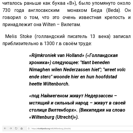
читалось раньше как буква «В»), было упомянуто около
730 года англосакским монахом Беда (Beda). Он
говорил о том, что это очень известная крепость и
принадлежит она Wilten – Вилетам.
Melis Stoke (голландский писатель 13 века) записал
приблизительно в 1300 г.в своём труде:
«Rijmkroniek van Holland» («Голландская
хроника») следующее: "tlant beneden
Nimaghen wilen Nederzassen hiet"; "wreet volc
ende sterc" woonde hier en hun hoofdstad
heette Wiltenborch.
«под Наймегеном живут Недерзассен –
мстящий и сильный народ – живут в своей
столице Вилтенборх». (Википедия на слово
«Wiltenburg (Utrecht)»).