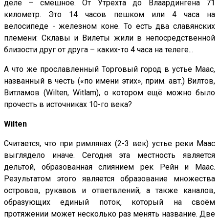
деле – смешное. От Утрехта до Влаардингена 71
километр. Это 14 часов пешком или 4 часа на
велосипеде - железном коне. То есть два славянских
племени: Склавы и Вилеты жили в непосредственной
близости друг от друга – каких-то 4 часа на телеге...
А что же прославленный Торговый город в устье Маас,
названный в честь («по имени этих», прим. авт.) Вилтов,
Витламов (Wilten, Witlam), о котором ещё можно было
прочесть в источниках 10-го века?
Wilten
Считается, что при римлянах (2-3 век) устье реки Маас
выглядело иначе. Сегодня эта местность является
дельтой, образованная слиянием рек Рейн и Маас.
Результатом этого является образование множества
островов, рукавов и ответвлений, а также каналов,
образующих единый поток, который на своём
протяжении может несколько раз менять название. Две