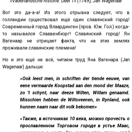
«Vaderlandsche historie. Deel 1» (1749), Jan Wagenaar
Вот это да-а-а! Из этого отрывка следует, что в
голландии существовал ещё один славянский город!
Современный город Влаардинген (пров. Юж. Гол.) когда-
то назывался Слаавенбюрг! Славянский город! Ян
Вагенаар не отрицает факта, что на этих землях
проживали славянские племена!
Но и это ещё не всё, читаем труд Яна Вагенара (Jan
Wagenaar) дальше:
«Ook leest men, in schriften der tiende eeuwe, van
eene vermaarde Koopstad aan den mond der Maaze,
zo 't schynt, naar deeze Wilten, Witlam genaamd.
Misschien hebben de Wiltsveenen, in Rynland, ook
hunnen naam naar dit volk bekomen»
«Также, в источниках 10 века, можно прочесть о
прославленном Торговом городе в устье Маас,