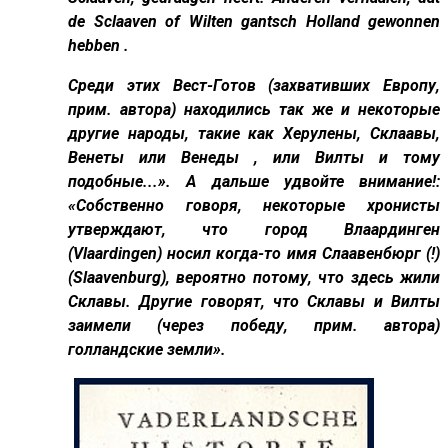
de Sclaaven of Wilten gantsch Holland gewonnen
hebben .
Среди этих Вест-Готов (захвативших Европу,
прим. автора) находились так же и некоторые
другие народы, такие как Херулены, Склаавы,
Венеты или Венеды , или Вилты и тому
подобные...». А дальше удвойте внимание!:
«Собственно говоря, некоторые хронисты
утверждают, что город Влаардинген
(Vlaardingen) носил когда-то имя Слаавенбюрг (!)
(Slaavenburg), вероятно потому, что здесь жили
Склавы. Другие говорят, что Склавы и Вилты
заимели (через победу, прим. автора)
голландские земли».