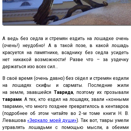
А ведь без седла и стремян ездить на лошадке очень
(очень!) неудобно! А в такой позе, в какой лошадь
красуется на памятнике, всаднику без седла усидеть
нет никакой возможности! Разве что – за уздечку
держаться изо всех сил…
В своё время (очень давно) без сёдел и стремян ездили
на лошадях скифы и сарматы. Последние жили
на земле, звавшейся
Таврида
, поэтому их прозывали
таврами
. А тех, кто ездил на лошадях, звали «конными
таврами», что много позднее превратилось в кентавров
(подробнее об этом читайте во 2-м томе книги Н. В.
Левашова
«Зеркало моей души»
). Так вот, тавры умели
управлять лошадьми с помощью мысли, а обеими