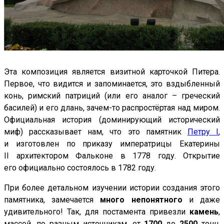
Эта композиция является визитной карточкой Питера.
Первое, что видится и запоминается, это вздыбленный
конь, римский патриций (или его аналог – греческий
басилей) и его длань, зачем-то распростёртая над миром.
Официальная история (доминирующий исторический
миф) рассказывает нам, что это памятник
Петру I
,
и изготовлен по приказу императрицы Екатерины
II архитектором Фальконе в 1778 году. Открытие
его официально состоялось в 1782 году.
При более детальном изучении истории создания этого
памятника, замечается
много непонятного
и даже
удивительного! Так, для постамента привезли
камень
,
массой, по разным источникам, от
1700
до
2500
тонн.