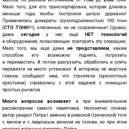
Мало того, для его транспортировки, которая длилась
меньше года, якобы построили целую деревню!
Применялись домкраты грузоподъёмностью 100 тонн
(
СТО ТОНН
!!!), описанные, но не сохранённые! Однако,
даже
сегодня
у нас ещё
НЕТ
технологий
и оборудования, позволяющих повторить эту операцию.
Мало того, мы ещё даже
не представляем
, каким
способом его возможно поднять, погрузить
и переместить. А потом разгрузить, обработать и опять
перевезти на место установки. А историки, не моргнув
глазом, сообщают нам, что строители (крепостные
крестьяне) справились с этой задачей с помощью
простых рычагов.
Много вопросов возникает
и при внимательном
рассмотрении самого памятника. Непонятно почему
автор увидел Петра I именно в римской (греческой) тоге
с мечом и с лавровым венком на голове, но при этом
исказил истинные размеры Петра.