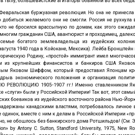
е в тылу, большевистские агитаторы обвиняли во всех бед
 Февральская буржуазная революция. Но она не принесла
 добиться желаемого они не смогли. Россия не рухнула 
кто не бросился врассыпную по домам, как этого ожида
 многим гражданин США, авантюрист и проходимец, далеко
емье богатого землевладельца из иудейских колонис
августа 1940 года в Койокане, Мексика). Лейба Бронштейн
 историческую Родину, «простой» иммигрант имел многоча
дним из крупнейших финансистов и банкиров США Яко
м Яковом Шиффом, который предоставил Японцам к
дрыв экономического положения и организация политич
РЕВОЛЮЦИЮ 1905-1907 гг.! Именно ставленником Яко
же «слуги» были у Российской Империи! Так вот, этот са
йских боевиков из иудейского восточного района Нью-Йорк
и задержаны канадскими властями, потребовалось личное
 одинок, вместе с ним к делам в Российской Империи «при
о, не обошлось без банкирского дома Ротшильдов! (См. Э.
tion» by Antony C. Sutton, Standford University, 1975, New 