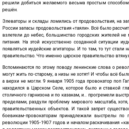
решили добиться желаемого весьма простым способом.
решён.
Элеваторы и склады ломились от продовольствия, на за
России запасы продовольствия «таяли». Всё было рассчита
взлетели до небес, большинство городских жителей не
питания. На этой искусственно созданной ситуации иу
появляться иудейские агитаторы. И то там, то тут стал
правительство. Что именно царское правительство втянуло 
Вспоминаются по этому поводу ленинские слова о револю
могут жить по-старому, а низы не хотят! И чтобы всё был
а верхи не могли. 9 января 1905 года провокатор поп Г
находился в Царском Селе, которое было и ставкой 
столичного гарнизона и по казакам, и… прогремели выстр
пределами, раздули проблему мирового масштаба, хотя
правительственных объектов. И такой запрет существов
боевикам-провокаторам принадлежали выстрелы по пр
революции 1905-1907 годов и началом раскачивания «ка