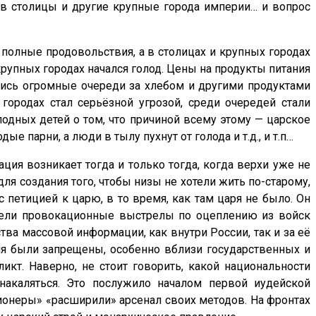
в столицы и другие крупные города империи… и вопрос
полные продовольствия, а в столицах и крупных городах
крупных городах начался голод. Цены на продукты питания
лись огромные очереди за хлебом и другими продуктами
городах стал серьёзной угрозой, среди очередей стали
лодных детей о том, что причиной всему этому — царское
е парни, а люди в тылу пухнут от голода и т.д., и т.п…
ция возникает тогда и только тогда, когда верхи уже не
ля создания того, чтобы низы не хотели жить по-старому,
 петицией к царю, в то время, как там царя не было. Он
мели провокационные выстрелы по оцеплению из войск
тва массовой информации, как внутри России, так и за её
ия были запрещены, особенно вблизи государственных и
икт. Наверно, не стоит говорить, какой национальности
накаляться. Это послужило началом первой иудейской
ионеры» «расширили» арсенал своих методов. На фронтах