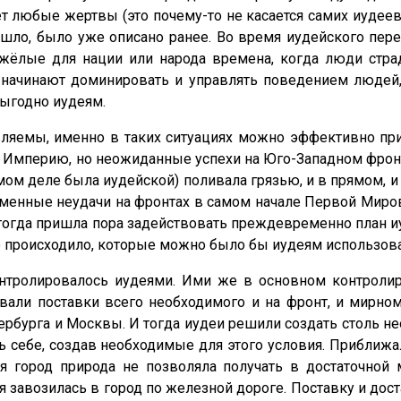
любые жертвы (это почему-то не касается самих иудеев, 
вышло, было уже описано ранее. Во время иудейского пе
яжёлые для нации или народа времена, когда люди стр
начинают доминировать и управлять поведением людей
 выгодно иудеям.
ляемы, именно в таких ситуациях можно эффективно при
ю Империю, но неожиданные успехи на Юго-Западном фрон
амом деле была иудейской) поливала грязью, и в прямом, 
менные неудачи на фронтах в самом начале Первой Миров
 И тогда пришла пора задействовать преждевременно пла
происходило, которые можно было бы иудеям использовать
тролировалось иудеями. Ими же в основном контроли
овали поставки всего необходимого и на фронт, и мирно
рбурга и Москвы. И тогда иудеи решили создать столь н
ь себе, создав необходимые для этого условия. Приближа
я город природа не позволяла получать в достаточной 
 завозилась в город по железной дороге. Поставку и дос