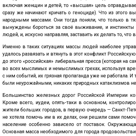
включая женщин и детей, то «высшая» цель оправдывает 
сразу же начинают кричать о геноциде). Что из этого 
народными массами. Они тогда поняли, что только в т
вынуждены бороться за своё выживание, и инстинкты 
людей, и, искусно направляя, заставить их делать то, что
Именно в таких ситуациях массы людей наиболее управ
удалось развязать и втянуть в этот конфликт Российску
до этого «российская» либеральная пресса (которая на с
во всех мыслимых и немыслимых грехах, используя вре
с ним событий, их грязная пропаганда уже не работала.
были неурожайными, никаких природных катаклизмов не 
Большинство железных дорог Российской Империи кон
Кроме всего, иудеи, опять-таки в основном, контролир
жители больших городов, в первую очередь — Санкт-Пете
не хотела помочь им в их делах, они решили сами помоч
население особенно зависело от поставок. Окружающа
Основная масса необходимого для города продовольствия