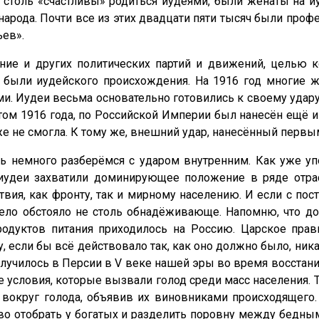
столь «счастливы» родиться иудеями, были женаты на иуд
 народа. Почти все из этих двадцати пяти тысяч были пр
ьев».
ние и других политических партий и движений, целью
ть были иудейского происхождения. На 1916 год многие
и. Иудеи весьма основательно готовились к своему уда
том 1916 года, по Российской Империи был нанесён ещё 
е не смогла. К тому же, внешний удар, нанесённый первы
ь немного разберёмся с ударом внутренним. Как уже упо
иудеи захватили доминирующее положение в ряде отрас
вия, как фронту, так и мирному населению. И если с пос
дело обстояло не столь обнадёживающе. Напомню, что д
продуктов питания приходилось на Россию. Царское пра
, если бы всё действовало так, как оно должно было, ник
лучилось в Персии в V веке нашей эры во время восстани
 условия, которые вызвали голод среди масс населения. 
 вокруг голода, объявив их виновниками происходящего
тство отобрать у богатых и разделить поровну между бедны