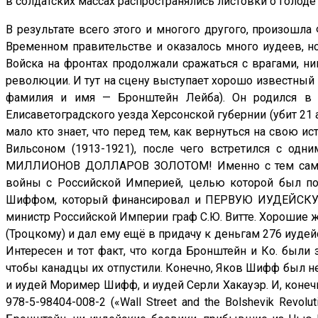
в солдатских массах распространялись листовки о голод
В результате всего этого и многого другого, произошла
Временном правительстве и оказалось много иудеев, но
Войска на фронтах продолжали сражаться с врагами, ни
революции. И тут на сцену выступает хорошо известный
фамилия и имя — Бронштейн Лейба). Он родился в с
Елисаветоградского уезда Херсонской губернии (убит 21 
мало кто знает, что перед тем, как вернуться на свою
Вильсоном (1913-1921), после чего встретился с о
МИЛЛИОНОВ ДОЛЛАРОВ ЗОЛОТОМ! Именно с тем самы
войны с Российской Империей, целью которой был по
Шиффом, который финансировал и ПЕРВУЮ ИУДЕЙСКУЮ 
министр Российской Империи граф С.Ю. Витте. Хорошие 
(Троцкому) и дал ему ещё в придачу к деньгам 276 иуде
Интересен и тот факт, что когда Бронштейн и Ко. был
чтобы канадцы их отпустили. Конечно, Яков Шифф был не
и иудей Моример Шифф, и иудей Серли Хакауэр. И, конечн
978-5-98404-008-2 («Wall Street and the Bolshevik Revolu