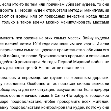
если кто-то по тем или причинам убивает иудеев, то они
реворота в Персии иудеи отработали методы манипуляции
адают от войны или от природных ненастий, когда люди
, только в такое время можно манипулировать массами
менять пси-оружие на этих самых массах. Войну иудеям
те весной-летом 1916 года смешали им все карты. И если
и переносном смысле, царское правительство, обвиняя его
ой войны, то после Брусиловского прорыва и связанных
н иудейской революции. Но годы Первой Мировой войны не
 для своих целей. Но это их не остановило.
ровалось и перемещение грузов по железным дорогам.
му населению. Особенно от их поставок сильно зависели
еобходимую для них ситуацию искусственно. Если природа
лась осень и начало зимы. В Санкт-Петербурге городское
мере продовольствие, чтобы прокормить всех жителей.
тавку продовольствия контролировали иудеи, поэтому они