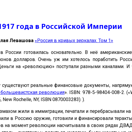
1917 года в Российской Империи
олая Левашова
«Россия в кривых зеркалах. Том 1»
в России готовилась основательно. В неё американск
онов долларов. Очень уж им хотелось поработить Россию
еньги на «революцию» поступали разными каналами. И ч
у существуют реальные финансовые документы, напряму
и большевистская революция
». ISBN: 978-5-98404-008-2. («W
5, New Rochelle, NY, ISBN 0870003283). ).
размахом жили в иммиграции, печатали и перебрасывали н
озили в Россию оружие, готовили и финансировали терак
иков на момент революции насчитывала в своих рядах 