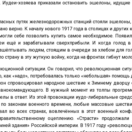
 Иудеи-хозяева приказали остановить эшелоны, идущие 
пасных путях железнодорожных станций стояли эшелоны, 
но верно. К началу нового 1917 года в столицах и других 
 могли себе позволить купить самое необходимое. Появи
деи ещё и зарабатывали сверхприбыли. И когда голод в 
и нашёптывать людям, стоящим в очереди за хлебом для го
страну в эту жуткую войну, когда на фронтах гибнут молоды
ционной ситуации. Он говорил, что революционная ситуа
о, как «надо», потребовалась только «небольшая» помощь д
апон спровоцировал народное шествие к Зимнему дворцу с
главнокомандующего. В нужный момент из толпы прогре
елы в ответ. Из этой провокации иудо-либеральные средс
, по законам военного времени, любые массовые шеств
ал во всех странах, вовлечённых в этот военный конфл
авительственному оцеплению. «Страсти» продолжали 
мней здания» Российской империи. В 1917 году «революц