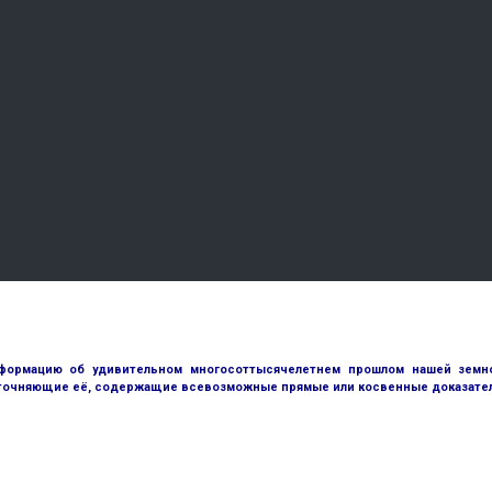
ормацию об удивительном многосоттысячелетнем прошлом нашей земной
точняющие её, содержащие всевозможные прямые или косвенные доказател