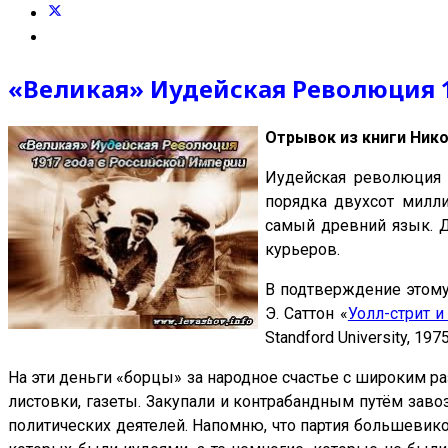
«Великая» Иудейская Революция 
Отрывок из книги Ник
Иудейская революция 
порядка двухсот милли
самый древний язык. Д
курьеров.
В подтверждение этом
Э. Саттон «
Уолл-стрит 
Standford University, 197
На эти деньги «борцы» за народное счастье с широким 
листовки, газеты. Закупали и контрабандным путём зав
политических деятелей. Напомню, что партия большев