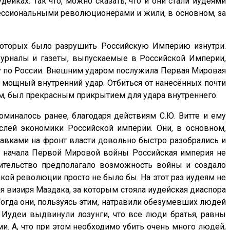
ейках. Так что, можно сказать, что и они стали иудеями
офессиональными революционерами и жили, в основном, за
 которых было разрушить Российскую Империю изнутри.
 журналы и газеты, выпускаемые в Российской Империи,
ру по России. Внешним ударом послужила Первая Мировая
и мощный внутренний удар. Отбиться от нанесённых почти
м, был прекрасным прикрытием для удара внутреннего.
миналось ранее, благодаря действиям С.Ю. Витте и ему
лей экономики Российской империи. Они, в основном,
тавками на фронт власти довольно быстро разобрались и
о начала Первой Мировой войны Российская империя не
вительство предполагало возможность войны и создало
акой революции просто не было бы. На этот раз иудеям не
я визиря Маздака, за которым стояла иудейская диаспора
Тогда они, пользуясь этим, натравили обезумевших людей
. Иудеи выдвинули лозунги, что все люди братья, равны
ми. А, что при этом необходимо убить очень много людей,