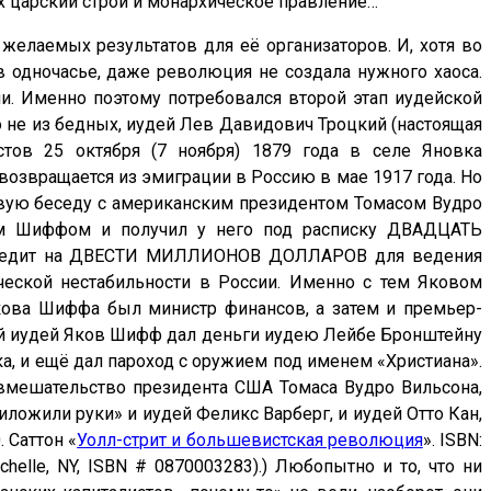
ах царский строй и монархическое правление…
 желаемых результатов для её организаторов. И, хотя во
в одночасье, даже революция не создала нужного хаоса.
ли. Именно поэтому потребовался второй этап иудейской
 не из бедных, иудей Лев Давидович Троцкий (настоящая
тов 25 октября (7 ноября) 1879 года в селе Яновка
 возвращается из эмиграции в Россию в мае 1917 года. Но
совую беседу с американским президентом Томасом Вудро
вом Шиффом и получил у него под расписку ДВАДЦАТЬ
редит на ДВЕСТИ МИЛЛИОНОВ ДОЛЛАРОВ для ведения
еской нестабильности в России. Именно с тем Яковом
ва Шиффа был министр финансов, а затем и премьер-
мый иудей Яков Шифф дал деньги иудею Лейбе Бронштейну
а, и ещё дал пароход с оружием под именем «Христиана».
 вмешательство президента США Томаса Вудро Вильсона,
ложили руки» и иудей Феликс Варберг, и иудей Отто Кан,
 Саттон «
Уолл-стрит и большевистская революция
». ISBN:
Rochelle, NY, ISBN # 0870003283).) Любопытно и то, что ни