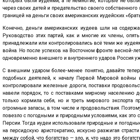
которых были иудеями, а те немногие, которые не были 
через своих детей и предательство своего собственного
границей на деньги своих американских иудейских «брат
Конечно, деньги американских иудеев шли на содержа
Руководство этих партий, как и многие их члены, опя
принадлежали или контролировались всё теми же иудеям
война. Но после успехов на Восточном фронте весной-ле
одновременно внешнего и внутреннего ударов Россия уж
С внешним ударом более-менее понятно, давайте тепер
подобных деятелей, к началу Первой Мировой войны 
контролировали железные дороги, поставки продовольст
навели порядок, то с поставками мирному населению 
только кормила себя, но и треть мирового экспорта 
огромные запасы, в том числе и продовольствия. Поэтому
повезло с погодными и природными условиями, как это с
Персии. Тогда иудеи использовали природные и погодные
на персидскую аристократию, искусно разжигая страсти
между собой, что богатство — зло, и, что надо это бога