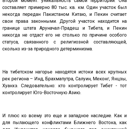
Второй момент: уникальность самой территории. Она
составляет примерно 80 тыс. кв. км. Один участок был
некогда передан Пакистаном Китаю, и Пекин считает
свои права законными. Другой участок находится на
границе штата Аруначал-Прадеш и Тибета, и Пекин
никогда не отдаст его не столько по причине особого
статуса, связанного с религиозной составляющей,
сколько из-за природного детерминизма.
На тибетском нагорье находятся истоки всех крупных
рек региона – Инд, Брахмапутра, Салуин, Меконг, Янцзы,
Хуанхэ. Следовательно: кто контролирует Тибет - тот
контролирует Юго-Восточную Азию.
И плюс ко всему это еще и западное наследие. Как и
для пылающего конфликтами Ближнего Востока, как