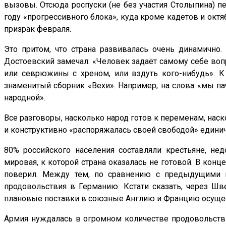
вызовы. Отсюда роспуски (не без участия Столыпина) п
году «прогрессивного блока», куда кроме кадетов и ок
призрак февраля.
Это притом, что страна развивалась очень динамично. 
Достоевский замечал: «Человек задаёт самому себе вопр
или севрюжины с хреном, или вздуть кого-нибудь». К
знаменитый сборник «Вехи». Например, на слова «мы па
народной».
Все разговоры, насколько народ готов к переменам, наск
и конструктивно «распоряжалась своей свободой» един
80% российского населения составляли крестьяне, н
мировая, к которой страна оказалась не готовой. В конце
поверил. Между тем, по сравнению с предыдущими го
продовольствия в Германию. Кстати сказать, через Шв
плановые поставки в союзные Англию и Францию осущес
Армия нуждалась в огромном количестве продовольстви