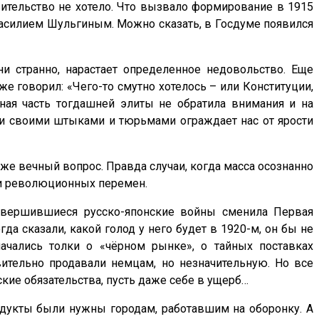
вительство не хотело. Что вызвало формирование в 1915
Василием Шульгиным. Можно сказать, в Госдуме появился
 ни странно, нарастает определенное недовольство. Еще
е говорил: «Чего-то смутно хотелось – или Конституции,
ная часть тогдашней элиты не обратила внимания и на
ими своими штыками и тюрьмами ограждает нас от ярости
оже вечный вопрос. Правда случаи, когда масса осознанно
ти революционных перемен.
завершившиеся русско-японские войны сменила Первая
да сказали, какой голод у него будет в 1920-м, он бы не
ачались толки о «чёрном рынке», о тайных поставках
вительно продавали немцам, но незначительную. Но все
ие обязательства, пусть даже себе в ущерб…
одукты были нужны городам, работавшим на оборонку. А