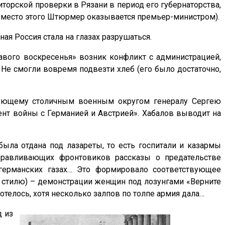
иторской проверки в Рязани в период его губернаторства,
 вместо этого Штюрмер оказывается премьер-министром).
ая Россия стала на глазах разрушаться.
авого воскресенья» возник конфликт с администрацией,
 Не смогли вовремя подвезти хлеб (его было достаточно,
ндующему столичным военным округом генералу Сергею
нт войны с Германией и Австрией». Хабалов выводит на
была отдана под лазареты, то есть госпитали и казармы
доравливающих фронтовиков рассказы о предательстве
германских газах… Это формировало соответствующее
у стилю) – демонстрации женщин под лозунгами «Верните
отелось, хотя несколько залпов по толпе армия дала…
д из