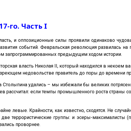
7-го. Часть I
власть, и оппозиционные силы проявили одинаково чудо
звития событий. Февральская революция развилась на п
ом запрограммированных предыдущим ходом истории.
аторская власть Николая
II
, который находился в некоем в
 о зреющем недовольстве правитель до поры до времени пр
 Столыпина удались – мы избежали бы великих потрясений
 рассчитал: если темпы промышленного роста страны сохр
йне левые. Крайности, как известно, сходятся. Не случа
 две террористические группы: и эсеры-максималисты (п
зались проворнее.