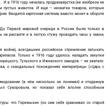
И в 1916 году началась продразвёрстка (её изобрели не
м пустых животов. И ещё – нехватка товаров, которые
рии. Вводится карточная система, вместо монет в обороте
. До Первой мировой очереди в России были только в
ь на рассвете и в лютую стужу проводить часы у лавки,
ая война), всегдашнее российское стремление затыкать
ипасов. Только к 1916 году удалось наладить закупки
орецкого, Тульского и Ижевского заводов – не хватало.
ава, о скандальных похождениях императрицы («Царь с
мандование (в чём нисколько не понимал) и отодвинув
был Суворовым, но показал себя вполне способным
гуры: что Горемыкин (он сам себя сравнивал со старой