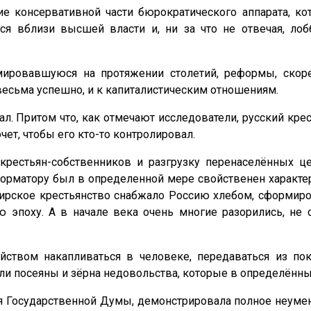
е консервативной части бюрократического аппарата, ко
я вблизи высшей власти и, ни за что не отвечая, лоб
ировавшуюся на протяжении столетий, реформы, скоре
 весьма успешно, и к капиталистическим отношениям.
ал. Притом что, как отмечают исследователи, русский кре
чет, чтобы его кто-то контролировал.
 крестьян-собственников и разгрузку перенаселённых 
форматору был в определенной мере свойственен характ
ское крестьянство снабжало Россию хлебом, сформирова
ю эпоху. А в начале века очень многие разорились, не 
ством накапливаться в человеке, передаваться из по
и посеяны и зёрна недовольства, которые в определённы
я Государственной Думы, демонстрировала полное неумен