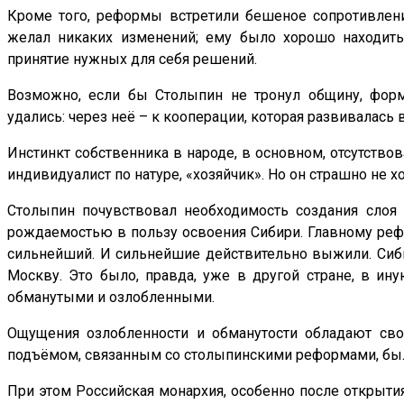
Кроме того, реформы встретили бешеное сопротивлени
желал никаких изменений; ему было хорошо находитьс
принятие нужных для себя решений.
Возможно, если бы Столыпин не тронул общину, форм
удались: через неё – к кооперации, которая развивалась
Инстинкт собственника в народе, в основном, отсутствов
индивидуалист по натуре, «хозяйчик». Но он страшно не хо
Столыпин почувствовал необходимость создания слоя
рождаемостью в пользу освоения Сибири. Главному ре
сильнейший. И сильнейшие действительно выжили. Сибир
Москву. Это было, правда, уже в другой стране, в ину
обманутыми и озлобленными.
Ощущения озлобленности и обманутости обладают свой
подъёмом, связанным со столыпинскими реформами, был
При этом Российская монархия, особенно после открыти