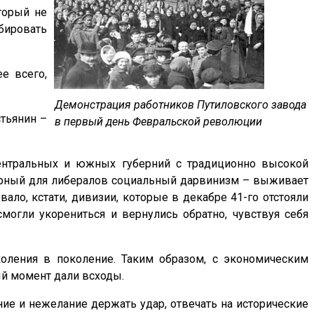
торый не
бировать
е всего,
Демонстрация работников Путиловского завода
стьянин –
в первый день Февральской революции
центральных и южных губерний с традиционно высокой
ерный для либералов социальный дарвинизм – выживает
ло, кстати, дивизии, которые в декабре 41-го отстояли
смогли укорениться и вернулись обратно, чувствуя себя
коления в поколение. Таким образом, с экономическим
й момент дали всходы.
ие и нежелание держать удар, отвечать на исторические