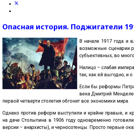
Опасная история. Поджигатели 191
В начале 1917 года и 
возможные сценарии ра
субъективных, во мног
Налицо – слабая импер
так, как ей выгодно, и
Если бы реформы Петра
века Дмитрий Менделеев
первой четверти столетия обгонит все экономики мира.
Однако против реформ выступили и крайне правые, и кра
на даче Столыпина в 1906 году одновременно готовили
версии – анархисты), и черносотенцы. Просто первые ока