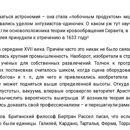
ваться астрономия – она стала «побочным продуктом» м
авались уделом энтузиастов-одиночек. О каком уж тут на
ожгли основоположника теории кровообращения Сервета, в
илея принудили к отречению в 1633 году!
 середине XVII века. Причём часто это никак не было связ
лась крупная промышленность. Наоборот, изобретали в ст
 учёных для собственных развлечений. Толчок к прогр
х постановках считалось шиком, когда сцена оборудова
гов» и т. п., для чего и привлекались изобретатели.
не может подняться выше определённой высоты. Откуда
устоты», вакуума, впервые опровергло авторитет Аристо
вычислить вероятность выигрыша. И возникла теория в
ись доказать свой профессионализм – и перешагнули рамк
тов. Британский философ Бертран Рассел писал, что есл
ыли единицы. Галилей, Кардано, Тарталья, Ферма, Торри