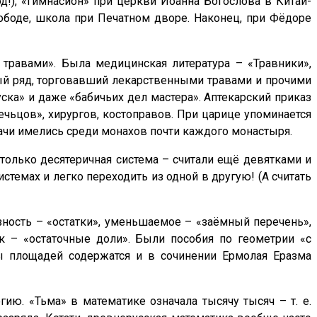
д!), «Гимнасион» при церкви Иоанна Богослова в Китай-
ободе, школа при Печатном дворе. Наконец, при Фёдоре
травами». Была медицинская литература – «Травники»,
ный ряд, торговавший лекарственными травами и прочими
ска» и даже «бабичьих дел мастера». Аптекарский приказ
ечьцов», хирургов, костоправов. При царице упоминается
ачи имелись среди монахов почти каждого монастыря.
только десятеричная система – считали ещё девятками и
стемах и легко переходить из одной в другую! (А считать
зность – «остатки», уменьшаемое – «заёмный перечень»,
к – «остаточные доли». Были пособия по геометрии «с
ы площадей содержатся и в сочинении Ермолая Еразма
ию. «Тьма» в математике означала тысячу тысяч – т. е.