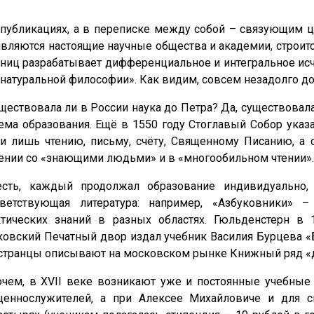
 публикациях, а в переписке между собой – связующим 
являются настоящие научные общества и академии, строи
ниц разрабатывает дифференциальное и интегральное исчи
атуральной философии». Как видим, совсем незадолго до т
ществовала ли в России наука до Петра? Да, существовала
ема образования. Ещё в 1550 году Стоглавый Собор указа
ли лишь чтению, письму, счёту, Священному Писанию, а
ении со «знающими людьми» и в «многообильном чтении».
есть, каждый продолжал образование индивидуально,
тветствующая литература: например, «Азбуковники» 
ктических знаний в разных областях. Гюльденстерн в 
овский Печатный двор издал учебник Василия Бурцева «Б
транцы описывают на московском рынке Книжный ряд «дли
очем, в XVII веке возникают уже и постоянные учебные
щеннослужителей, а при Алексее Михайловиче и для 