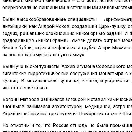
миллион, миллион миллионов – «легион», легион легионо
оперировала не линейными, а степенными зависимостями 
Были высокообразованные специалисты – «арифмометры»
литейщики, как Андрей Чохов, создавший Царь-пушку, ог
зодчих, решавших сложнейшие инженерные задачи. И Ф
градодельцев «инженерами». Умели делать хитрые ме
били в бубны, играли на флейтах и трубах. А при Михаи
на колоколах «музыкальную гамму».
Были учёные-энтузиасты. Архив игумена Соловецкого мо
гигантские гидротехнические сооружения монастыря с 
кузниц. И механическая сушилка, веялка, и устройств
изготовление кваса.
Боярин Матвеев занимался алгеброй и ставил химически
Любимов занимался архитектурой, медициной, астроно
Украины, «Описание трёх путей из Поморских стран в Ш
Но отметим и то, что Россия отнюдь не была промышл