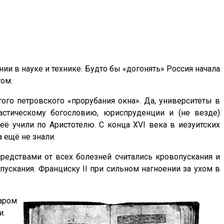
и в науке и технике. Будто бы «догонять» Россия начала
гом.
го петровского «прорубания окна». Да, университеты в
астическому богословию, юриспруденции и (не везде)
её учили по Аристотелю. С конца XVI века в иезуитских
 ещё не знали.
редствами от всех болезней считались кровопускания и
пускания. Франциску II при сильном нагноении за ухом в
аром
и.