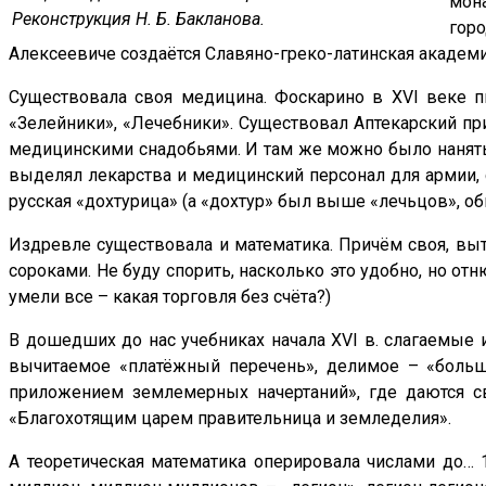
мона
Реконструкция Н. Б. Бакланова.
гор
Алексеевиче создаётся Славяно-греко-латинская академи
Существовала своя медицина. Фоскарино в XVI веке п
«Зелейники», «Лечебники». Существовал Аптекарский пр
медицинскими снадобьями. И там же можно было нанять «
выделял лекарства и медицинский персонал для армии, с
русская «дохтурица» (а «дохтур» был выше «лечьцов», о
Издревле существовала и математика. Причём своя, выт
сороками. Не буду спорить, насколько это удобно, но отн
умели все – какая торговля без счёта?)
В дошедших до нас учебниках начала XVI в. слагаемые 
вычитаемое «платёжный перечень», делимое – «большо
приложением землемерных начертаний», где даются с
«Благохотящим царем правительница и земледелия».
А теоретическая математика оперировала числами до… 1