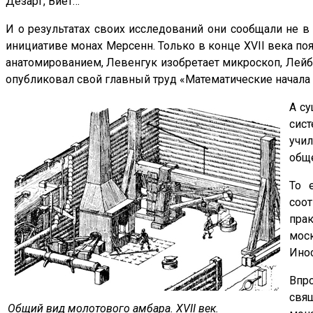
Дезарг, Виет…
И о результатах своих исследований они сообщали не в
инициативе монах Мерсенн. Только в конце XVII века по
анатомированием, Левенгук изобретает микроскоп, Лейб
опубликовал свой главный труд «Математические начала н
А су
сист
учи
общ
То 
соо
пра
моск
Инос
Впр
свя
Общий вид молотового амбара. XVII век.