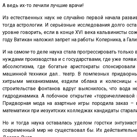
А ведь их-то лечили лучшие врачи!
Из естественных наук не случайно первой начала разви
тогда астрологии. И серьёзные исследования долго ост
уровне говорить, если в конце XVI века кальвинисты с
году Ватикан наложил запрет на работы Коперника, а Гал
И на самом-то деле наука стала прогрессировать только в
нуждами производства и с государствами, где уже появи
абсолютизма, где богатые аристократы спонсировали
машинной техники дал… театр. В помпезных придворны
хитрыми механизмами, ездили облака и колесницы «бо
строительстве фонтанов вдруг выяснилось, что вода 
гидродинамика. А побочное открытие «торричеллиевой п
Придворная мода на азартные игры породила заказ – 
математики при иезуитских колледжах кандидаты старал
Но и тогда наука оставалась уделом горстки энтузиас
современный мир не существовал бы. Их действительно б