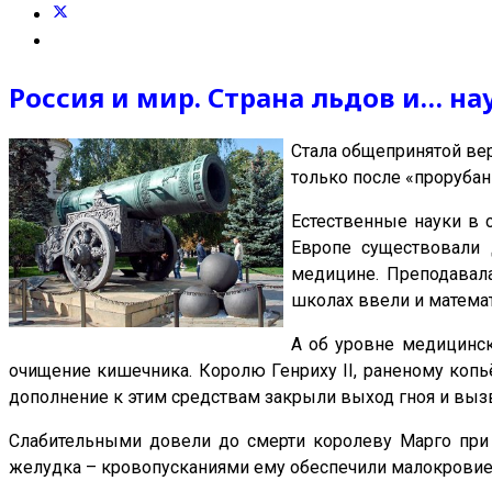
Россия и мир. Страна льдов и… на
Стала общепринятой вер
только после «прорубан
Естественные науки в 
Европе существовали 
медицине. Преподавала
школах ввели и математ
А об уровне медицинск
очищение кишечника. Королю Генриху II, раненому копьё
дополнение к этим средствам закрыли выход гноя и вызв
Слабительными довели до смерти королеву Марго при в
желудка – кровопусканиями ему обеспечили малокрови