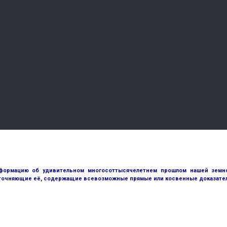
ормацию об удивительном многосоттысячелетнем прошлом нашей земной
точняющие её, содержащие всевозможные прямые или косвенные доказател