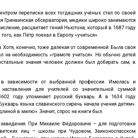
центром переписки всех тогдашних учёных стал по своей
тся Гринвичская обсерватория, медики широко занимаются
сление, расцветает гений Ньютона, который в 1687 году
ого, как Пётр поехал в Европу «учиться».
. Хотя, конечно, тоже далёкая от современной. Была своя
л на необходимость «грамоте учиться». Но обычно детей
 остальные знания человек должен был добирать сам, в
 в зависимости от выбранной профессии. Имелась и
– наставления для учителей со значительной суммой
1602 году упоминает русский букварь. А в 1634 году
укварь языка славенского сиречь начала учения детям».
ной в милю». Значит, спрос на книги был.
 заведения. При Михаиле Фёдоровиче – для подготовки
светских лиц – школы при Чудовом, Заиконоспасском