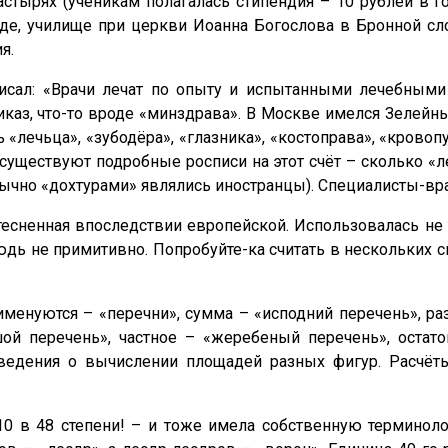
стырях (ученикам полагалась стипендия – 10 рублей в го
оде, училище при церкви Иоанна Богослова в Бронной сл
я.
исал: «Врачи лечат по опыту и испытанными лечебными 
иказ, что-то вроде «минздрава». В Москве имелся Зелей
лечьца», «зубодёра», «глазника», «костоправа», «кровопу
уществуют подробные росписи на этот счёт – сколько «л
бычно «дохтурами» являлись иностранцы). Специалисты-вр
есненная впоследствии европейской. Использовалась не 
юдь не примитивно. Попробуйте-ка считать в нескольких си
именуются – «перечни», сумма – «исподний перечень», ра
й перечень», частное – «жеребеный перечень», остато
ведения о вычислении площадей разных фигур. Расчёт
0 в 48 степени! – и тоже имела собственную терминолог