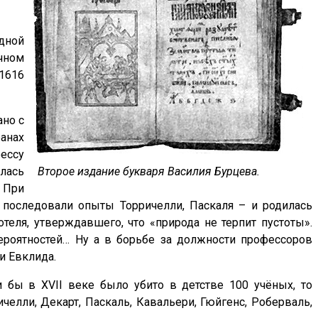
одной
учном
 1616
ано с
ранах
ессу
лась
Второе издание букваря Василия Бурцева.
 При
 последовали опыты Торричелли, Паскаля – и родилась
теля, утверждавшего, что «природа не терпит пустоты».
ероятностей… Ну а в борьбе за должности профессоров
и Евклида.
и бы в XVII веке было убито в детстве 100 учёных, то
челли, Декарт, Паскаль, Кавальери, Гюйгенс, Роберваль,