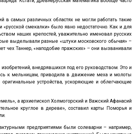
разряда. Кстати, древнерусская математика вообще часто
й в самых различных областях не могли работать такие
и «русской смекалки» было явно недостаточно. Как и для
ством наших крепостей, уважительно именовал русских
торые выделывали разные «штуки
московского
обычая» –
шет чех Таннер, «наподобие пражских» – они вызванивали
изобретений, внедрявшихся под его руководством. Это и
лась к мельницам, приводила в движение меха и молоты
же оригинальные устройства, ускоряющие и облегчающие
емель», а архиепископ Холмогорский и Важский Афанасий
тельное круглое в дереве», составил карты Поморья и
ли.
фактурными предприятиями были солеварни – например,