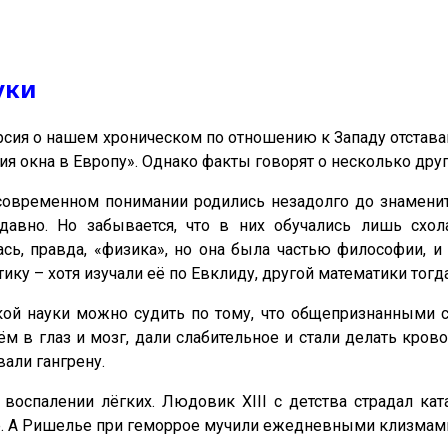
уки
сия о нашем хроническом по отношению к Западу отставани
ия окна в Европу». Однако факты говорят о несколько дру
современном понимании родились незадолго до знаменито
давно. Но забывается, что в них обучались лишь схол
сь, правда, «физика», но она была частью философии, и 
ику – хотя изучали её по Евклиду, другой математики тогда
ой науки можно судить по тому, что общепризнанными с
м в глаз и мозг, дали слабительное и стали делать крово
али гангрену.
оспалении лёгких. Людовик XIII с детства страдал кат
е. А Ришелье при геморрое мучили ежедневными клизмам