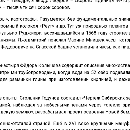
в – «леодр», а леодр леодров – «ворон». Единица 49-го 
– тысяча тысяч, сорок сороков.
, картографы. Разумеется, без фундаментальных знани
ромный колокол «Реут» и др. Тут уж природных талантов 
ульвио Руджиери, восхищавшийся в 1568 году строитель
ханизмы. Лжедмитрий прислал Марине Мнишек часы, ко
ле Фёдоровиче на Спасской башне установили часы, как пи
настыря Фёдора Колычева содержит описания множества 
хитрыми трубопроводами, когда вода из 52 озёр подава
о для разминки глины при изготовлении кирпичей, и да
е опыты. Стольник Годунов составил «Чертёж Сибирских з
мией, наблюдал за небесными телами через «стекло зри
ведскую землю», разрабатывал проект освоения Новой Зем
енно-отсталой страной. Ещё в XVI веке крупными ману