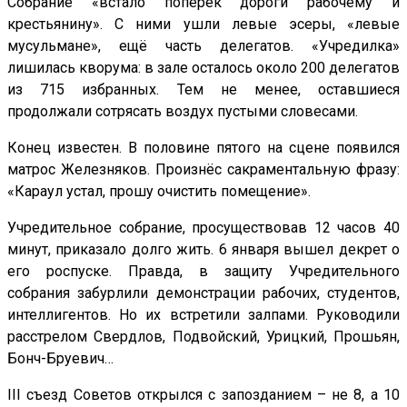
Собрание «встало поперёк дороги рабочему и
крестьянину». С ними ушли левые эсеры, «левые
мусульмане», ещё часть делегатов. «Учредилка»
лишилась кворума: в зале осталось около 200 делегатов
из 715 избранных. Тем не менее, оставшиеся
продолжали сотрясать воздух пустыми словесами.
Конец известен. В половине пятого на сцене появился
матрос Железняков. Произнёс сакраментальную фразу:
«Караул устал, прошу очистить помещение».
Учредительное собрание, просуществовав 12 часов 40
минут, приказало долго жить. 6 января вышел декрет о
его роспуске. Правда, в защиту Учредительного
собрания забурлили демонстрации рабочих, студентов,
интеллигентов. Но их встретили залпами. Руководили
расстрелом Свердлов, Подвойский, Урицкий, Прошьян,
Бонч-Бруевич…
III съезд Советов открылся с запозданием – не 8, а 10