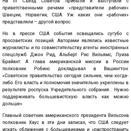
На III Съезд Советов прибыли и выступали с
приветственными речами «представители рабочих»
Швеции, Норвегии, США. Уж каких они «рабочих»
представляли – другой вопрос.
Но в прессе США события освещались сугубо с
просоветских позиций. Авторами являлись известные
журналисты и по совместительству агенты иностранных
спецслужб Джон Рид, Альберт Рис Вильямс, Луиза
Брайант. А глава американской миссии в России
полковник Робинс докладывал в Вашингтон:
«Советское правительство сегодня сильнее, чем когда-
либо. Его власть и полномочия значительно укреплены в
результате роспуска Учредительного собрания… Нужно
поддерживать большевистскую власть как можно
дольше».
Главный советник американского президента Вильсона
полковник Хаус в эти дни записал, что США следует
искать сближения с большевиками и «распространить