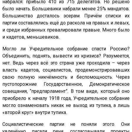
набрался: прибыло 410 из 715 делегатов. Но решено
было начать. Большевики набрали менее 25% мандатов.
Большинство досталось эсерам. Причём списки их
партии составлялись ещё до раскола на правых и левых,
и среди избранных превалировали правые. Много было
и кадетов, меньшевиков.
Могло ли Учредительное собрание спасти Россию?
Объединить, поднять, вывести из кризиса? Разумеется,
нет. Ведь через всё это страна уже проходила – через
власть кадетов, социалистов, продемонстрировавших
свою полную никчёмность и беспомощность. Через
пустопорожние Государственное, Демократическое
совещания, “предпарламент”. В том виде, который оно
приобрело к началу 1918 года, Учредительное собрание
могло ознаменовать никак не выход из тупика, а лишь
«второй круг» внутри тупика.
Социалистические партии не поняли этого. Они
увлечённо писали речи, согласовывали проекты