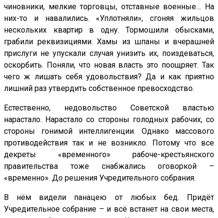
чиновники, мелкие торговцы, отставные военные… На
них-то и навалились. «Уплотняли», сгоняя жильцов
нескольких квартир в одну. Тормошили обысками,
грабили реквизициями. Хамы из шпаны и вчерашней
прислуги не упускали случая унизить их, поиздеваться,
оскорбить. Поняли, что новая власть это поощряет. Так
чего ж лишать себя удовольствия? Да и как приятно
лишний раз утвердить собственное превосходство.
Естественно, недовольство Советской властью
нарастало. Нарастало со стороны голодных рабочих, со
стороны гонимой интеллигенции. Однако массового
противодействия так и не возникло. Потому что все
декреты «временного» рабоче-крестьянского
правительства тоже снабжались оговоркой –
«временно». До решения Учредительного собрания.
В нём видели панацею от любых бед. Придёт
Учредительное собрание – и всё встанет на свои места,