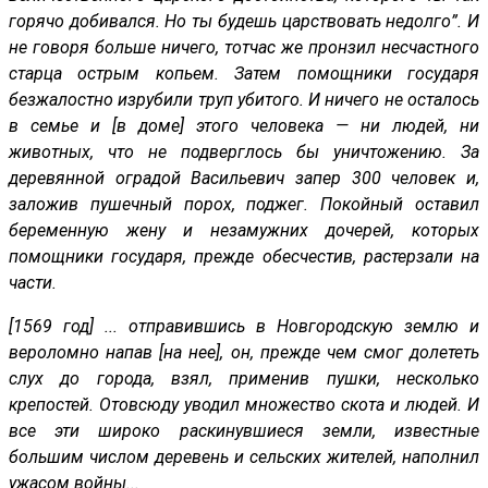
горячо добивался. Но ты будешь царствовать недолго”. И
не говоря больше ничего, тотчас же пронзил несчастного
старца острым копьем. Затем помощники государя
безжалостно изрубили труп убитого. И ничего не осталось
в семье и [в доме] этого человека — ни людей, ни
животных, что не подверглось бы уничтожению. За
деревянной оградой Васильевич запер 300 человек и,
заложив пушечный порох, поджег. Покойный оставил
беременную жену и незамужних дочерей, которых
помощники государя, прежде обесчестив, растерзали на
части.
[1569 год] ... отправившись в Новгородскую землю и
вероломно напав [на нее], он, прежде чем смог долететь
слух до города, взял, применив пушки, несколько
крепостей. Отовсюду уводил множество скота и людей. И
все эти широко раскинувшиеся земли, известные
большим числом деревень и сельских жителей, наполнил
ужасом войны...