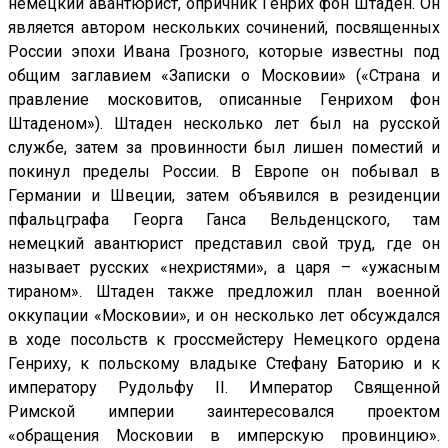
немецкий авантюрист, опричник Генрих фон Штаден. Он
является автором нескольких сочинений, посвященных
России эпохи Ивана Грозного, которые известны под
общим заглавием «Записки о Московии» («Страна и
правление московитов, описанные Генрихом фон
Штаденом»). Штаден несколько лет был на русской
службе, затем за провинности был лишен поместий и
покинул пределы России. В Европе он побывал в
Германии и Швеции, затем объявился в резиденции
пфальцграфа Георга Ганса Вельденцского, там
немецкий авантюрист представил свой труд, где он
называет русских «нехристями», а царя – «ужасным
тираном». Штаден также предложил план военной
оккупации «Московии», и он несколько лет обсуждался
в ходе посольств к гроссмейстеру Немецкого ордена
Генриху, к польскому владыке Стефану Баторию и к
императору Рудольфу II. Император Священной
Римской империи заинтересовался проектом
«обращения Московии в имперскую провинцию».