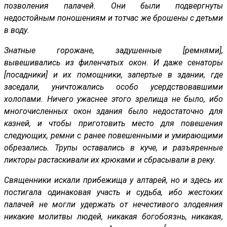
позволения палачей. Они были подвергнуты
недостойным поношениям и тотчас же брошены с детьми
в воду.
Знатные горожане, задушенные [ремнями],
вывешивались из филенчатых окон. И даже сенаторы
[посадники] и их помощники, запертые в здании, где
заседали, уничтожались особо усердствовавшими
холопами. Ничего ужаснее этого зрелища не было, ибо
многочисленных окон здания было недостаточно для
казней, и чтобы приготовить место для повешения
следующих, ремни с ранее повешенными и умирающими
обрезались. Трупы оставались в куче, и разъяренные
ликторы растаскивали их крюками и сбрасывали в реку.
Священники искали прибежища у алтарей, но и здесь их
постигала одинаковая участь и судьба, ибо жестоких
палачей не могли удержать от нечестивого злодеяния
никакие молитвы людей, никакая богобоязнь, никакая,