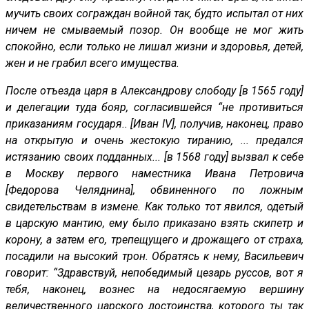
мучить своих сограждан войной так, будто испытал от них
ничем не смываемый позор. Он вообще не мог жить
спокойно, если только не лишал жизни и здоровья, детей,
жен и не грабил всего имущества.
После отъезда царя в Александрову слободу [в 1565 году]
и делегации туда бояр, согласившейся “не противиться
приказаниям государя.. [Иван IV], получив, наконец, право
на открытую и очень жестокую тиранию, ... предался
истязанию своих подданных... [в 1568 году] вызвал к себе
в Москву первого наместника Ивана Петровича
[Федорова Челяднина], обвиненного по ложным
свидетельствам в измене. Как только тот явился, одетый
в царскую мантию, ему было приказано взять скипетр и
корону, а затем его, трепещущего и дрожащего от страха,
посадили на высокий трон. Обратясь к нему, Васильевич
говорит: “Здравствуй, непобедимый цезарь руссов, вот я
тебя, наконец, вознес на недосягаемую вершину
величественного царского достоинства, которого ты так