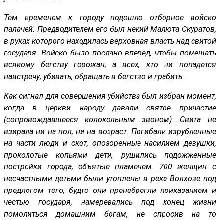
Тем временем к городу подошло отборное войско
палачей. Предводителем его был некий Малюта Скуратов,
в руках которого находилась верховная власть над свитой
государя. Войско было послано вперед, чтобы помешать
всякому бегству горожан, а всех, кто ни попадется
навстречу, убивать, обращать в бегство и грабить...
Как сигнал для совершения убийства был избран момент,
когда в церкви народу давали святое причастие
(сопровождавшееся колокольным звоном)....Свита не
взирала ни на пол, ни на возраст. Погибали изрубленные
на части люди и скот, опозоренные насилием девушки,
проколотые копьями дети, рушились подожженные
постройки города, объятые пламенем. 700 женщин с
несчастными детьми были утоплены в реке Волхове под
предлогом того, будто они пренебрегли приказанием и
честью государя, намеревались под конец жизни
помолиться домашним богам, не спросив на то