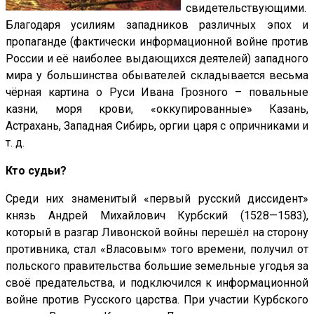
свидетельствующими.
Благодаря усилиям западников различных эпох и
пропаганде (фактически информационной войне против
России и её наиболее выдающихся деятелей) западного
мира у большинства обывателей складывается весьма
чёрная картина о Руси Ивана Грозного – повальные
казни, моря крови, «оккупированные» Казань,
Астрахань, Западная Сибирь, оргии царя с опричниками и
т. д.
Кто судьи?
Среди них знаменитый «первый русский диссидент»
князь Андрей Михайлович Курбский (1528—1583),
который в разгар Ливонской войны перешёл на сторону
противника, стал «Власовым» того времени, получил от
польского правительства большие земельные угодья за
своё предательства, и подключился к информационной
войне против Русского царства. При участии Курбского