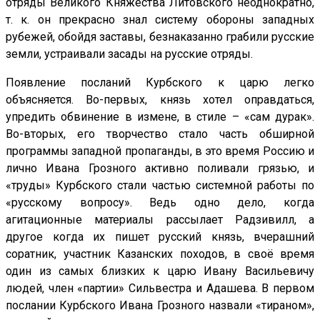
отряды Великого Княжества Литовского неоднократно,
т. к. он прекрасно знал систему обороны западных
рубежей, обойдя заставы, безнаказанно грабили русские
земли, устраивали засады на русские отряды.
Появление посланий Курбского к царю легко
объясняется. Во-первых, князь хотел оправдаться,
упредить обвинение в измене, в стиле – «сам дурак».
Во-вторых, его творчество стало часть обширной
программы западной пропаганды, в это время Россию и
лично Ивана Грозного активно поливали грязью, и
«труды» Курбского стали частью системной работы по
«русскому вопросу». Ведь одно дело, когда
агитационные материалы рассылает Радзивилл, а
другое когда их пишет русский князь, вчерашний
соратник, участник Казанских походов, в своё время
один из самых близких к царю Ивану Васильевичу
людей, член «партии» Сильвестра и Адашева. В первом
послании Курбского Ивана Грозного назвали «тираном»,