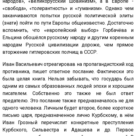
народов», «великорусский шовинизм», а в Европе -
«свобода», «толерантность» и «гуманизм». Однако чем
заканчиваются попытки русской политической элиты
(знати) пойти по пути Европы общеизвестно. Достаточно
вспомнить, что «европейский выбор» Горбачёва и
Ельцина обошёлся русскому народу и другим коренным
народам Русской цивилизации дороже, чем прямое
вторжение гитлеровских полчищ в СССР.
Иван Васильевич отреагировав на пропагандистский ход
противника, пишет ответное послание. Фактически это
была целая книга. Нельзя забывать, что государь был
одним из самых образованных людей эпохи и хорошим
писателем. Собственно это также не был ответ
предателю. Это послание также предназначалось не для
одного человека. Личным будет второе, более короткое
письмо царя, предназначенное лично Курбскому, в нём
Иван Грозный перечислит конкретные преступления
Курбского, Сильвестра и Адашева и др. Первое