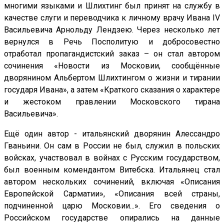
многими языками и Шлихтинг был принят на службу в
качестве слуги и переводчика к личному врачу Ивана IV
Васильевича Арнольду Лендзею. Через несколько лет
вернулся в Речь Посполитую и добросовестно
отработал пропагандистский заказ – он стал автором
сочинения «Новости из Московии, сообщённые
дворянином Альбертом Шлихтингом о жизни и тирании
государя Ивана», а затем «Краткого сказания о характере
и жестоком правлении Московского тирана
Васильевича».
Ещё один автор - итальянский дворянин Алессандро
Гваньини. Он сам в России не был, служил в польских
войсках, участвовал в войнах с Русским государством,
был военным комендантом Витебска. Итальянец стал
автором нескольких сочинений, включая «Описания
Европейской Сарматии», «Описания всей страны,
подчиненной царю Московии...». Его сведения о
Российском государстве опирались на данные