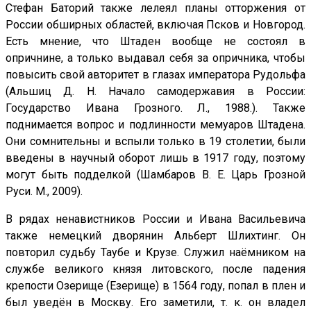
Стефан Баторий также лелеял планы отторжения от
России обширных областей, включая Псков и Новгород.
Есть мнение, что Штаден вообще не состоял в
опричнине, а только выдавал себя за опричника, чтобы
повысить свой авторитет в глазах императора Рудольфа
(Альшиц Д. Н. Начало самодержавия в России:
Государство Ивана Грозного. Л., 1988.). Также
поднимается вопрос и подлинности мемуаров Штадена.
Они сомнительны и вспыли только в 19 столетии, были
введены в научный оборот лишь в 1917 году, поэтому
могут быть подделкой (Шамбаров В. Е. Царь Грозной
Руси. М., 2009).
В рядах ненавистников России и Ивана Васильевича
также немецкий дворянин Альберт Шлихтинг. Он
повторил судьбу Таубе и Крузе. Служил наёмником на
службе великого князя литовского, после падения
крепости Озерище (Езерище) в 1564 году, попал в плен и
был уведён в Москву. Его заметили, т. к. он владел