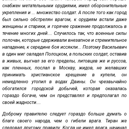
снабжен метательными орудиями, имел оборонительные
укрепления и ... множество солдат. А после того как город
был сильно обстрелян врагом, к орудиям встали даже
женщины и старики, и горячее сражение продолжалось в
течение многих дней.... Случилось так, что военные силы
полочан, которые сдерживали внезапное и стремительное
нападение, к середине боя иссякли... Поэтому Васильевич
в один миг овладел Полоцком, а польских солдат, оставив
в живых, выгнал за его пределы, литовцев же и руссов,
как пленных, послал в Москву, жидов, не желавших
принимать христианское крещение в купели, он
немедленно утопил в водах Двины. Он чрезвычайно
обогатился городской добычей, которая оказалась
гораздо богаче, чем он представлял и предполагал по
своей жадности....
Доброму правителю следует гораздо больше думать о
благе своего народа, чем о гибели врага. Тиран же
следовал другому правилу. Когда не имел врага, начинал