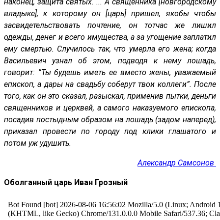
наконец, защита святых. ... А священника [новгородскому
владыке], к которому он [царь] пришел, якобы чтобы
засвидетельствовать почтение, он тотчас же лишил
одежды, денег и всего имущества, а за угощение заплатил
ему смертью. Случилось так, что умерла его жена; когда
Васильевич узнал об этом, подводя к нему лошадь,
говорит: “Ты будешь иметь ее вместо жены, уважаемый
епископ, а дары на свадьбу соберут твои коллеги”. После
того, как он это сказал, разыскал, применив пытки, деньги
священников и церквей, а самого наказуемого епископа,
посадив постыдным образом на лошадь (задом наперед),
приказал провести по городу под клики глашатого и
потом уж удушить.
Александр
Самсонов
Оболганный царь Иван Грозный