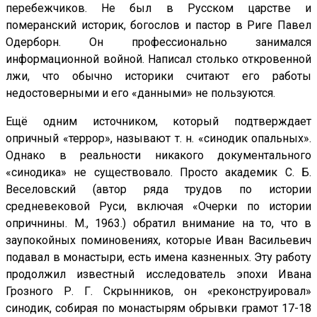
перебежчиков. Не был в Русском царстве и
померанский историк, богослов и пастор в Риге Павел
Одерборн. Он профессионально занимался
информационной войной. Написал столько откровенной
лжи, что обычно историки считают его работы
недостоверными и его «данными» не пользуются.
Ещё одним источником, который подтверждает
опричный «террор», называют т. н. «синодик опальных».
Однако в реальности никакого документального
«синодика» не существовало. Просто академик С. Б.
Веселовский (автор ряда трудов по истории
средневековой Руси, включая «Очерки по истории
опричнины. М., 1963.) обратил внимание на то, что в
заупокойных поминовениях, которые Иван Васильевич
подавал в монастыри, есть имена казненных. Эту работу
продолжил известный исследователь эпохи Ивана
Грозного Р. Г. Скрынников, он «реконструировал»
синодик, собирая по монастырям обрывки грамот 17-18