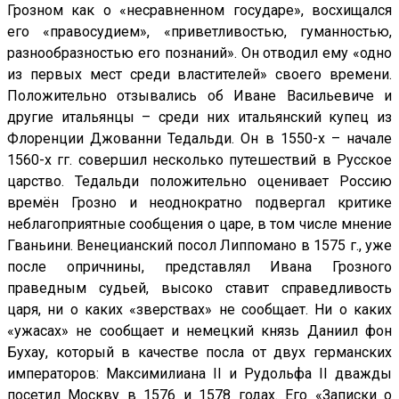
Грозном как о «несравненном государе», восхищался
его «правосудием», «приветливостью, гуманностью,
разнообразностью его познаний». Он отводил ему «одно
из первых мест среди властителей» своего времени.
Положительно отзывались об Иване Васильевиче и
другие итальянцы – среди них итальянский купец из
Флоренции Джованни Тедальди. Он в 1550-х – начале
1560-х гг. совершил несколько путешествий в Русское
царство. Тедальди положительно оценивает Россию
времён Грозно и неоднократно подвергал критике
неблагоприятные сообщения о царе, в том числе мнение
Гваньини. Венецианский посол Липпомано в 1575 г., уже
после опричнины, представлял Ивана Грозного
праведным судьей, высоко ставит справедливость
царя, ни о каких «зверствах» не сообщает. Ни о каких
«ужасах» не сообщает и немецкий князь Даниил фон
Бухау, который в качестве посла от двух германских
императоров: Максимилиана II и Рудольфа II дважды
посетил Москву в 1576 и 1578 годах. Его «Записки о