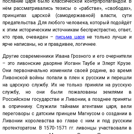
послание царя было классической контрпропагандой. В
нём рассматривались тезисы о «рабстве», «свободах»,
принципах царской (самодержавной) власти, сути
предательства. Для любого человека, который подойдёт
к этим историческим источникам беспристрастно, ответ,
кто прав, очевиден –
письма царя
не только лучше и
ярче написаны, но и правдивее, логичнее.
Другие современники Ивана Грозного и его очернители
– это ливонские дворяне Иоганн Таубе и Элерт Крузе.
Они первоначально изменили своей родине, во время
Ливонской войны попали в плен к русским и перешли
на царскую службу. Их не только приняли на русскую
службу, но они были пожалованы землями в
Российском государстве и Ливонии, а позднее приняты
в опричнину. Служили тайнами агентами царя, вели
переговоры с датским принцем Магнусом о создании в
Ливонии королевства во главе с ним и под русским
протекторатом. В 1570-1571 гг. ливонцы участвовали в