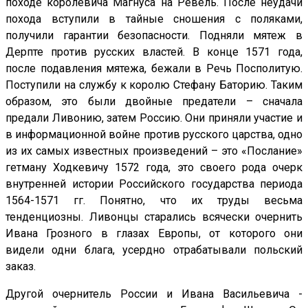
походе королевича Магнуса на Ревель. После неудачи
похода вступили в тайные сношения с поляками,
получили гарантии безопасности. Подняли мятеж в
Дерпте против русских властей. В конце 1571 года,
после подавления мятежа, бежали в Речь Посполитую.
Поступили на службу к королю Стефану Баторию. Таким
образом, это были двойные предатели – сначала
предали Ливонию, затем Россию. Они приняли участие и
в информационной войне против русского царства, одно
из их самых известных произведений – это «Послание»
гетману Ходкевичу 1572 года, это своего рода очерк
внутренней истории Российского государства периода
1564-1571 гг. Понятно, что их труды весьма
тенденциозны. Ливонцы старались всячески очернить
Ивана Грозного в глазах Европы, от которого они
видели одни блага, усердно отрабатывали польский
заказ.
Другой очернитель России и Ивана Васильевича -