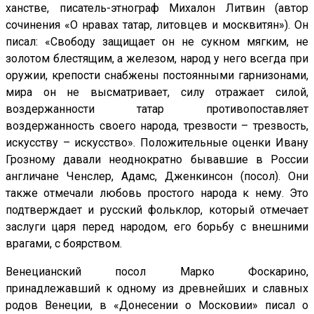
ханстве, писатель-этнограф Михалон Литвин (автор
сочинения «О нравах татар, литовцев и москвитян»). Он
писал: «Свободу защищает он не сукном мягким, не
золотом блестящим, а железом, народ у него всегда при
оружии, крепости снабжены постоянными гарнизонами,
мира он не высматривает, силу отражает силой,
воздержанности татар противопоставляет
воздержанность своего народа, трезвости – трезвость,
искусству – искусство». Положительные оценки Ивану
Грозному давали неоднократно бывавшие в России
англичане Ченслер, Адамс, Дженкинсон (посол). Они
также отмечали любовь простого народа к нему. Это
подтверждает и русский фольклор, который отмечает
заслуги царя перед народом, его борьбу с внешними
врагами, с боярством.
Венецианский посол Марко Фоскарино,
принадлежавший к одному из древнейших и славных
родов Венеции, в «Донесении о Московии» писал о