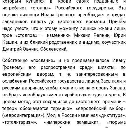
который купается в крови своих подданных и
истребляет «столпы» Российского государства. Эта
оценка личности Ивана Грозного преобладает в трудах
западников вплоть до настоящего времени. Причём
надо учесть, что к этому моменту лишись жизни лишь
трое «столпов» – изменники Михаил Репнин, Юрий
Кашин, и их близкий родственник и видимо, соучастник
Дмитрий Овчина-Оболенский.
Собственно «послание» и не предназначалось Ивану
Грозному, его распространяли среди шляхты, по
европейским дворам, т. е. заинтересованным в
ослаблении Российского государства лицам. Засылали и
русским дворянам, чтобы сманить их на сторону Запада,
выбрать «свободу» вместо «рабства» и «диктатуры». В
целом метод этот сохранился до настоящего времени –
теперь обозначается термином «европейский выбор»
(«евроинтеграция»). Мол, в России извечная «диктатура»,
«тоталитаризм», «имперские замашки», «тюрьма