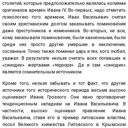
столетий, которые предположительно являлись копиями
оригиналов времён Ивана IV. Во-первых, надо отметить
психологию того времени, Иван Васильевич считал
своим христианским долгом заказывать поминовения
даже преступников и изменников. Во-вторых, не все,
кому заказывали поминовение, были казнёнными, были
среди них просто другие умершие в заключение,
сосланные. Точно также поминал царь и тех, кого любил,
уважал. В результате нельзя считать всех попавших в
«синодик» жертвами «террора». Да и сам «синодик»
является сомнительным источником.
Кроме того, нельзя забывать и тот факт, что другие
источники того исторического периода весьма высоко
оценивают Ивана Грозного. Они явно противоречат
тенденциозным нападкам на Ивана Васильевича. В
частности, высоко оценивал правление Ивана
Васильевича, ставя его в пример литовским властям,
посол Великого княжества Литовского в Крымском