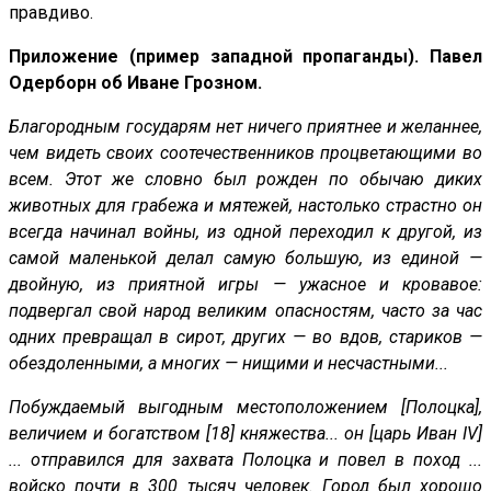
правдиво.
Приложение (пример западной пропаганды). Павел
Одерборн об Иване Грозном.
Благородным государям нет ничего приятнее и желаннее,
чем видеть своих соотечественников процветающими во
всем. Этот же словно был рожден по обычаю диких
животных для грабежа и мятежей, настолько страстно он
всегда начинал войны, из одной переходил к другой, из
самой маленькой делал самую большую, из единой —
двойную, из приятной игры — ужасное и кровавое:
подвергал свой народ великим опасностям, часто за час
одних превращал в сирот, других — во вдов, стариков —
обездоленными, а многих — нищими и несчастными...
Побуждаемый выгодным местоположением [Полоцка],
величием и богатством [18] княжества... он [царь Иван IV]
... отправился для захвата Полоцка и повел в поход ...
войско почти в 300 тысяч человек. Город был хорошо