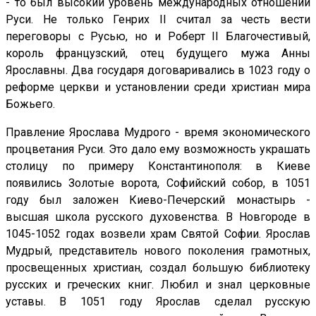
- то был высокий уровень международных отношений
Руси. Не только Генрих II считал за честь вести
переговоры с Русью, но и Роберт II Благочестивый,
король французский, отец будущего мужа Анны
Ярославны. Два государя договаривались в 1023 году о
реформе церкви и установлении среди христиан мира
Божьего.
Правление Ярослава Мудрого - время экономического
процветания Руси. Это дало ему возможность украшать
столицу по примеру Константинополя: в Киеве
появились Золотые ворота, Софийский собор, в 1051
году был заложен Киево-Печерский монастырь -
высшая школа русского духовенства. В Новгороде в
1045-1052 годах возвели храм Святой Софии. Ярослав
Мудрый, представитель нового поколения грамотных,
просвещенных христиан, создал большую библиотеку
русских и греческих книг. Любил и знал церковные
уставы. В 1051 году Ярослав сделал русскую