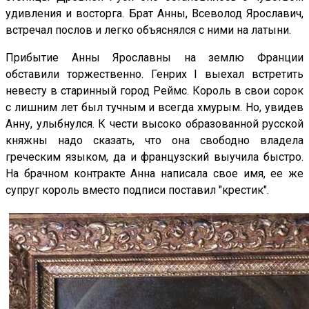
удивления и восторга. Брат Анны, Всеволод Ярославич,
встречал послов и легко объяснялся с ними на латыни.
Прибытие Анны Ярославны на землю Франции
обставили торжественно. Генрих I выехал встретить
невесту в старинный город Реймс. Король в свои сорок
с лишним лет был тучным и всегда хмурым. Но, увидев
Анну, улыбнулся. К чести высоко образованной русской
княжны надо сказать, что она свободно владела
греческим языком, да и французский выучила быстро.
На брачном контракте Анна написала свое имя, ее же
супруг король вместо подписи поставил "крестик".