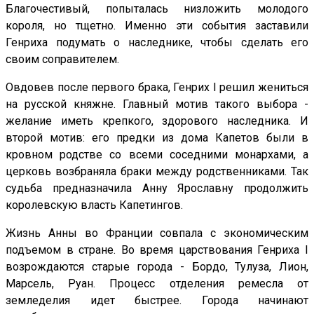
Благочестивый, попыталась низложить молодого
короля, но тщетно. Именно эти события заставили
Генриха подумать о наследнике, чтобы сделать его
своим соправителем.
Овдовев после первого брака, Генрих I решил жениться
на русской княжне. Главный мотив такого выбора -
желание иметь крепкого, здорового наследника. И
второй мотив: его предки из дома Капетов были в
кровном родстве со всеми соседними монархами, а
церковь возбраняла браки между родственниками. Так
судьба предназначила Анну Ярославну продолжить
королевскую власть Капетингов.
Жизнь Анны во Франции совпала с экономическим
подъемом в стране. Во время царствования Генриха I
возрождаются старые города - Бордо, Тулуза, Лион,
Марсель, Руан. Процесс отделения ремесла от
земледелия идет быстрее. Города начинают