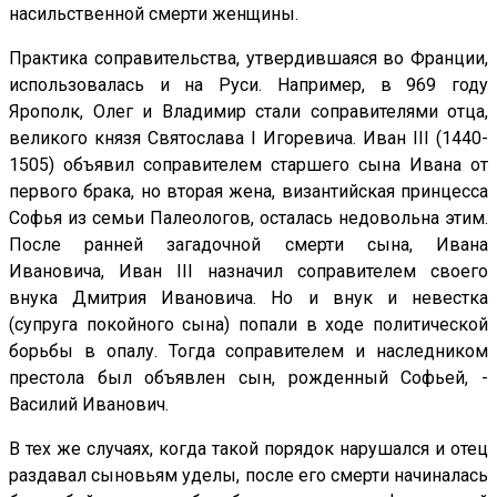
насильственной смерти женщины.
Практика соправительства, утвердившаяся во Франции,
использовалась и на Руси. Например, в 969 году
Ярополк, Олег и Владимир стали соправителями отца,
великого князя Святослава I Игоревича. Иван III (1440-
1505) объявил соправителем старшего сына Ивана от
первого брака, но вторая жена, византийская принцесса
Софья из семьи Палеологов, осталась недовольна этим.
После ранней загадочной смерти сына, Ивана
Ивановича, Иван III назначил соправителем своего
внука Дмитрия Ивановича. Но и внук и невестка
(супруга покойного сына) попали в ходе политической
борьбы в опалу. Тогда соправителем и наследником
престола был объявлен сын, рожденный Софьей, -
Василий Иванович.
В тех же случаях, когда такой порядок нарушался и отец
раздавал сыновьям уделы, после его смерти начиналась