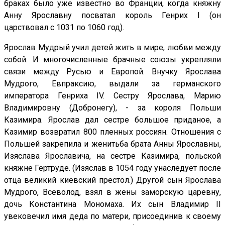
браках было уже известно во Франции, когда княжну
Анну Ярославну посватал король Генрих I (он
царствовал с 1031 по 1060 год).
Ярослав Мудрый учил детей жить в мире, любви между
собой. И многочисленные брачные союзы укрепляли
связи между Русью и Европой. Внучку Ярослава
Мудрого, Евпраксию, выдали за германского
императора Генриха IV. Сестру Ярослава, Марию
Владимировну (Добронегу), - за короля Польши
Казимира. Ярослав дал сестре большое приданое, а
Казимир возвратил 800 пленных россиян. Отношения с
Польшей закрепила и женитьба брата Анны Ярославны,
Изяслава Ярославича, на сестре Казимира, польской
княжне Гертруде. (Изяслав в 1054 году унаследует после
отца великий киевский престол.) Другой сын Ярослава
Мудрого, Всеволод, взял в жены заморскую царевну,
дочь Константина Мономаха. Их сын Владимир II
увековечил имя деда по матери, присоединив к своему