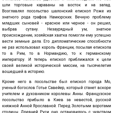
шли торговые караваны на восток и на запад.
Возглавлял посольство шалонский епископ Роже из
знатного рода графов Намюрских. Вечную проблему
младших сыновей - красное или черное - он решил,
выбрав сутану. Незаурядный ум, знатное
происхождение, хозяйская хватка помогли ему успешно
вести земные дела. Его дипломатические способности
не раз использовал король Франции, посылая епископа
то в Рим, то в Нормандию, то к германскому
императору. И теперь епископ приближался к цели
своей великой исторической миссии, на тысячелетия
вошедшей в историю.
Кроме него в посольстве был епископ города Мо,
ученый богослов Готье Савейер, который станет вскоре
учителем и духовником королевы Анны. Французское
посольство прибыло в Киев за невестой, русской
княжной Анной Ярославной. Перед Золотыми воротами
столицы Древней Руси оно остановилось с чувством