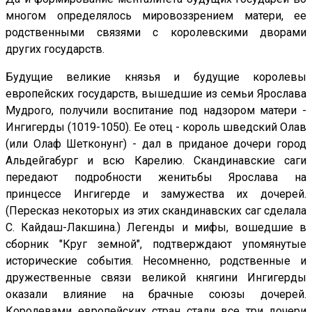
многом определялось мировоззрением матери, ее
родственными связями с королевскими дворами
других государств.
Будущие великие князья и будущие королевы
европейских государств, вышедшие из семьи Ярослава
Мудрого, получили воспитание под надзором матери -
Ингигерды (1019-1050). Ее отец - король шведский Олав
(или Олаф Шетконунг) - дал в приданое дочери город
Альдейгабург и всю Карелию. Скандинавские саги
передают подробности женитьбы Ярослава на
принцессе Ингигерде и замужества их дочерей.
(Пересказ некоторых из этих скандинавских саг сделала
С. Кайдаш-Лакшина.) Легенды и мифы, вошедшие в
сборник "Круг земной", подтверждают упомянутые
исторические события. Несомненно, родственные и
дружественные связи великой княгини Ингигерды
оказали влияние на брачные союзы дочерей.
Королевами европейских стран стали все три дочери