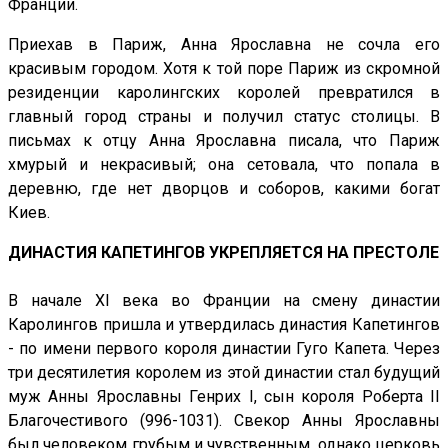
Франции.
Приехав в Париж, Анна Ярославна не сочла его
красивым городом. Хотя к той поре Париж из скромной
резиденции каролингских королей превратился в
главный город страны и получил статус столицы. В
письмах к отцу Анна Ярославна писала, что Париж
хмурый и некрасивый; она сетовала, что попала в
деревню, где нет дворцов и соборов, какими богат
Киев.
ДИНАСТИЯ КАПЕТИНГОВ УКРЕПЛЯЕТСЯ НА ПРЕСТОЛЕ
В начале XI века во Франции на смену династии
Каролингов пришла и утвердилась династия Капетингов
- по имени первого короля династии Гуго Капета. Через
три десятилетия королем из этой династии стал будущий
муж Анны Ярославны Генрих I, сын короля Роберта II
Благочестивого (996-1031). Свекор Анны Ярославны
был человеком грубым и чувственным, однако церковь