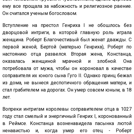
ему все прощала за набожность и религиозное рвение.
Он считался ученым богословом.
Вступление на престол Генриха I не обошлось без
дворцовой интриги, в которой главную роль играла
женщина. Роберт Благочестивый был женат дважды. С
первой женой, Бертой (матерью Генриха), Роберт по
настоянию отца развелся. Вторая жена, Констанца,
оказалась женщиной мрачной и злобной. Она
потребовала от мужа, чтобы он короновал в качестве
соправителя их юного сына Гуго II. Однако принц бежал
из дома, не вынеся деспотичного обращения матери, и
стал грабителем на дорогах. Он умер совсем юным, в 18
лет.
Вопреки интригам королевы соправителем отца в 1027
году стал смелый и энергичный Генрих I, коронованный
в Реймсе. Констанца возненавидела пасынка лютой
ненавистью и, когда умер его отец - Роберт