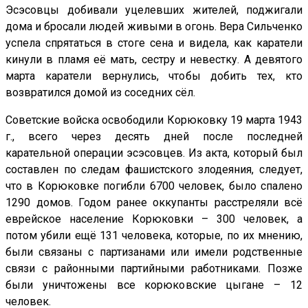
Эсэсовцы добивали уцелевших жителей, поджигали
дома и бросали людей живыми в огонь. Вера Сильченко
успела спрятаться в стоге сена и видела, как каратели
кинули в пламя её мать, сестру и невестку. А девятого
марта каратели вернулись, чтобы добить тех, кто
возвратился домой из соседних сёл.
Советские войска освободили Корюковку 19 марта 1943
г., всего через десять дней после последней
карательной операции эсэсовцев. Из акта, который был
составлен по следам фашистского злодеяния, следует,
что в Корюковке погибли 6700 человек, было спалено
1290 домов. Годом ранее оккупанты расстреляли всё
еврейское население Корюковки – 300 человек, а
потом убили ещё 131 человека, которые, по их мнению,
были связаны с партизанами или имели родственные
связи с районными партийными работниками. Позже
были уничтожены все корюковские цыгане – 12
человек.