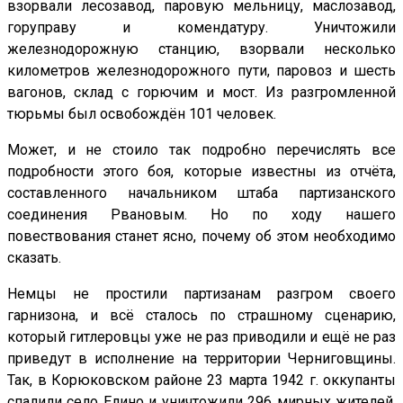
взорвали лесозавод, паровую мельницу, маслозавод,
горуправу и комендатуру. Уничтожили
железнодорожную станцию, взорвали несколько
километров железнодорожного пути, паровоз и шесть
вагонов, склад с горючим и мост. Из разгромленной
тюрьмы был освобождён 101 человек.
Может, и не стоило так подробно перечислять все
подробности этого боя, которые известны из отчёта,
составленного начальником штаба партизанского
соединения Рвановым. Но по ходу нашего
повествования станет ясно, почему об этом необходимо
сказать.
Немцы не простили партизанам разгром своего
гарнизона, и всё сталось по страшному сценарию,
который гитлеровцы уже не раз приводили и ещё не раз
приведут в исполнение на территории Черниговщины.
Так, в Корюковском районе 23 марта 1942 г. оккупанты
спалили село Елино и уничтожили 296 мирных жителей,