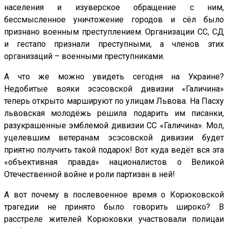
населения и изуверское обращение с ним,
бессмысленное уничтожение городов и сёл было
признано военным преступлением. Организации СС, СД
и гестапо признали преступными, а членов этих
организаций – военными преступниками.
А что же можно увидеть сегодня на Украине?
Недобитые вояки эсэсовской дивизии «Галичина»
теперь открыто маршируют по улицам Львова. На Пасху
львовская молодёжь решила подарить им писанки,
разукрашенные эмблемой дивизии СС «Галичина». Мол,
уцелевшим ветеранам эсэсовской дивизии будет
приятно получить такой подарок! Вот куда ведёт вся эта
«объективная правда» националистов о Великой
Отечественной войне и роли партизан в ней!
А вот почему в послевоенное время о Корюковской
трагедии не принято было говорить широко? В
расстреле жителей Корюковки участвовали полицаи