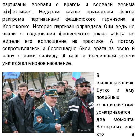
партизаны воевали с врагом и воевали весьма
эффективно. Недаром выше приведены факты
разгрома партизанами фашистского гарнизона в
Корюковке. История партизан оправдала. Они ведь не
знали о содержании фашистского плана «Ост», но
видели его воплощение на практике. А потому
сопротивлялись и беспощадно били врага за свою и
нашу с вами свободу. А враг в бессильной ярости
уничтожал мирное население.
В
высказываниях
Бутко и ему
подобных
«специалистов»
усматривается
два момента.
Во-первых, кое-
кто в