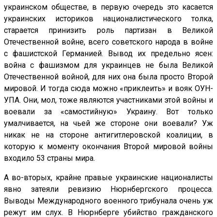
украинском обществе, в первую очередь это касается
украинских историков националистического толка,
старается принизить роль партизан в Великой
Отечественной войне, всего советского народа в войне
с фашистской Германией. Вывод их предельно ясен:
война с фашизмом для украинцев не была Великой
Отечественной войной, для них она была просто Второй
мировой. И тогда сюда можно «приклеить» и вояк ОУН-
УПА. Они, мол, тоже являются участниками этой войны и
воевали за «самостийную» Украину. Вот только
умалчивается, на чьей же стороне они воевали? Уж
никак не на стороне антигитлеровской коалиции, в
которую к моменту окончания Второй мировой войны
входило 53 страны мира.
А во-вторых, крайне правые украинские националисты
явно затеяли ревизию Нюрнбергского процесса.
Выводы Международного военного трибунала очень уж
режут им слух. В Нюрнберге убийство гражданского