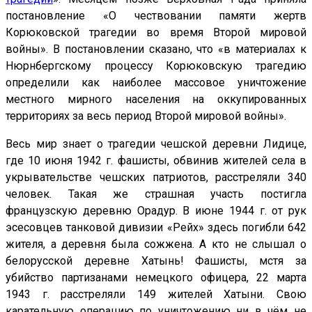
постановление «О чествовании памяти жертв
Корюковской трагедии во время Второй мировой
войны». В постановлении сказано, что «в материалах к
Нюрнбергскому процессу Корюковскую трагедию
определили как наиболее массовое уничтожение
местного мирного населения на оккупированных
территориях за весь период Второй мировой войны».
Весь мир знает о трагедии чешской деревни Лидице,
где 10 июня 1942 г. фашисты, обвинив жителей села в
укрывательстве чешских патриотов, расстреляли 340
человек. Такая же страшная участь постигла
французскую деревню Орадур. В июне 1944 г. от рук
эсесовцев танковой дивизии «Рейх» здесь погибли 642
жителя, а деревня была сожжена. А кто не слышал о
белорусской деревне Хатынь! Фашисты, мстя за
убийство партизанами немецкого офицера, 22 марта
1943 г. расстреляли 149 жителей Хатыни. Свою
карательную операцию по уничтожению ни в чём не