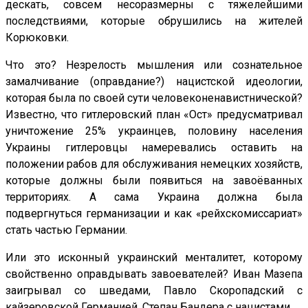
дескать, совсем несоразмерны с тяжелейшими
последствиями, которые обрушились на жителей
Корюковки.
Что это? Незрелость мышления или сознательное
замалчивание (оправдание?) нацистской идеологии,
которая была по своей сути человеконенавистнической?
Известно, что гитлеровский план «Ост» предусматривал
уничтожение 25% украинцев, половину населения
Украины гитлеровцы намеревались оставить на
положении рабов для обслуживания немецких хозяйств,
которые должны были появиться на завоёванных
территориях. А сама Украина должна была
подвергнуться германизации и как «рейхскомиссариат»
стать частью Германии.
Или это исконный украинский менталитет, которому
свойственно оправдывать завоевателей? Иван Мазепа
заигрывал со шведами, Павло Скоропадский с
кайзеровской Германией, Степан Бандера с нацистами.