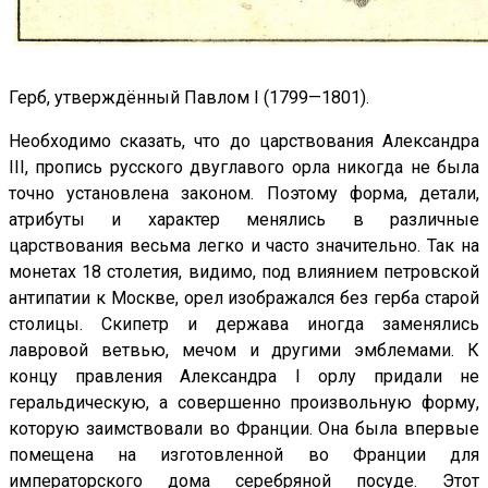
Герб, утверждённый Павлом I (1799—1801).
Необходимо сказать, что до царствования Александра
III, пропись русского двуглавого орла никогда не была
точно установлена законом. Поэтому форма, детали,
атрибуты и характер менялись в различные
царствования весьма легко и часто значительно. Так на
монетах 18 столетия, видимо, под влиянием петровской
антипатии к Москве, орел изображался без герба старой
столицы. Скипетр и держава иногда заменялись
лавровой ветвью, мечом и другими эмблемами. К
концу правления Александра I орлу придали не
геральдическую, а совершенно произвольную форму,
которую заимствовали во Франции. Она была впервые
помещена на изготовленной во Франции для
императорского дома серебряной посуде. Этот