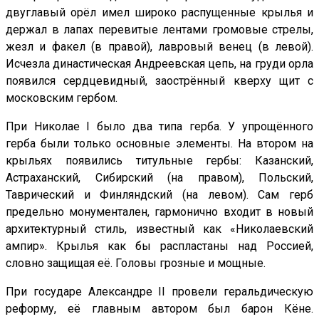
двуглавый орёл имел широко распущенные крылья и
держал в лапах перевитые лентами громовые стрелы,
жезл и факел (в правой), лавровый венец (в левой).
Исчезла династическая Андреевская цепь, на груди орла
появился сердцевидный, заострённый кверху щит с
московским гербом.
При Николае I было два типа герба. У упрощённого
герба были только основные элементы. На втором на
крыльях появились титульные гербы: Казанский,
Астраханский, Сибирский (на правом), Польский,
Таврический и Финляндский (на левом). Сам герб
предельно монументален, гармонично входит в новый
архитектурный стиль, известный как «Николаевский
ампир». Крылья как бы распластаны над Россией,
словно защищая её. Головы грозные и мощные.
При государе Александре II провели геральдическую
реформу, её главным автором был барон Кёне.