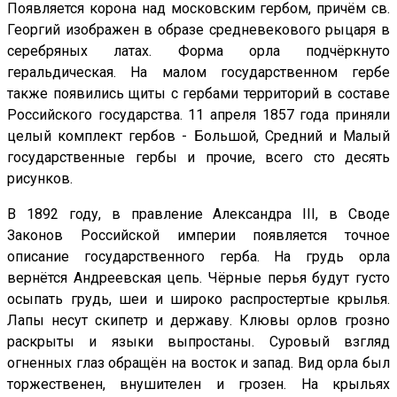
Появляется корона над московским гербом, причём св.
Георгий изображен в образе средневекового рыцаря в
серебряных латах. Форма орла подчёркнуто
геральдическая. На малом государственном гербе
также появились щиты с гербами территорий в составе
Российского государства. 11 апреля 1857 года приняли
целый комплект гербов - Большой, Средний и Малый
государственные гербы и прочие, всего сто десять
рисунков.
В 1892 году, в правление Александра III, в Своде
Законов Российской империи появляется точное
описание государственного герба. На грудь орла
вернётся Андреевская цепь. Чёрные перья будут густо
осыпать грудь, шеи и широко распростертые крылья.
Лапы несут скипетр и державу. Клювы орлов грозно
раскрыты и языки выпростаны. Суровый взгляд
огненных глаз обращён на восток и запад. Вид орла был
торжественен, внушителен и грозен. На крыльях