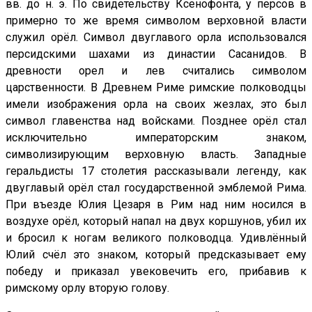
вв. до н. э. По свидетельству Ксенофонта, у персов в
примерно то же время символом верховной власти
служил орёл. Символ двуглавого орла использовался
персидскими шахами из династии Сасанидов. В
древности орел и лев считались символом
царственности. В Древнем Риме римские полководцы
имели изображения орла на своих жезлах, это был
символ главенства над войсками. Позднее орёл стал
исключительно императорским знаком,
символизирующим верховную власть. Западные
геральдисты 17 столетия рассказывали легенду, как
двуглавый орёл стал государственной эмблемой Рима.
При въезде Юлия Цезаря в Рим над ним носился в
воздухе орёл, который напал на двух коршунов, убил их
и бросил к ногам великого полководца. Удивлённый
Юлий счёл это знаком, который предсказывает ему
победу и приказал увековечить его, прибавив к
римскому орлу вторую голову.