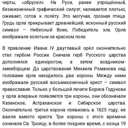
черты, «обрусел». На Руси, ранее упрощённый,
безжизненный графический силуэт, наливается плотью,
оживает, готов к полёту. Это могучая, грозная птица.
Грудь орла прикрывает древнейший, исконный русский
символ – Небесный Воин, Победитель зла. Орла
изображали золотым на красном поле.
В правление Ивана IV двуглавый орёл окончательно
стал гербом России. Сначала герб Русского царства
дополнялся единорогом, а затем всадником-
змееборцем. До царствования Михаила Романова над
головами орла находилось две короны. Между ними
изображали русский восьмиконечный крест – символ
православия. Только у большой печати Бориса Годунова
у орла впервые появляется три короны, они обозначали
Казанское, Астраханское и Сибирское царства.
Окончательно третья корона появилась в 1625 году, её
ввели вместо креста. Три короны с этого времени
означали Св. Троицу, в более позднее время, с конца 19