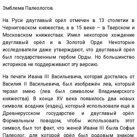
Эмблема Палеологов.
На Руси двуглавый орёл отмечен в 13 столетии в
Черниговском княжестве, а в 15 веке – в Тверском и
Московском княжествах. Имел некоторое хождение
двуглавый орёл и в Золотой Орде. Некоторые
исследователи даже утверждают, что двуглавый орёл
был государственным гербом Орды. Но большинство
историков не поддерживают эту версию.
На печати Ивана III Васильевича, которая досталась от
Василия II Васильевича, был изображён лев, который
терзал змею (лев был символом Владимирского
княжества). В конце XV века появилось два новых
символа: всадник (ездец), который использовали ещё в
Древнерусском государстве и двуглавый орёл.
Формальным поводом, чтобы использовать этот
символ, был тот факт, что женой Ивана III была Софья
Палеолог, для которой орёл был родовым знаком.