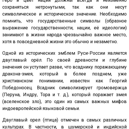
Герб и цвет нации должны всегда и неизменно
сохраняться нетронутыми, так как они несут
символическое и историческое значение. Необходимо
помнить, что государственные символы (образное
выражение государственности, нации, её идеологии)
занимают в жизни народа чрезвычайно важное место,
хотя в повседневной жизни это обычно и незаметно.
Одной из исторических эмблем Руси-России является
двуглавый орёл. По своей древности и глубине
значения он уступает разве, что всаднику поражающему
дракона-змея, который в более позднем, уже
христианском понимании, известен как Георгий
Победоносец. Всадник символизирует громовержца
(Перуна, Индру, Тора и т. д.), который поражает змея
(вселенское зло), это один из самых важных мифов
индоевропейской языковой семьи.
Двуглавый орел (птица) отмечен в самых различных
культурах. В частности, в шумерской и индийской