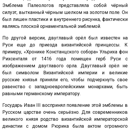
Эмблема Палеологов представляла собой чёрный
силуэт, вытканный чёрным шелком на золотом поле. Он
был лишен пластики и внутреннего рисунка, фактически
являясь плоской орнаментальной эмблемой.
По другой версии, двуглавый орёл был известен на
Руси еще до приезда византийской принцессы. К
примеру, «Хронике Констанцского собора» Ульриха фон
Рихсенталя от 1416 года помещен герб Руси с
изображением двуглавого орла. Двуглавый орёл не
был символом Византийской империи и великие
русские князья приняли его, чтобы подчеркнуть свое
равенство с западноевропейскими монархами, быть
равными германскому императору.
Государь Иван III воспринял появление этой эмблемы в
Русском царстве очень серьёзно. Для современников
великого князя родство византийской императорской
династии с домом Рюрика была актом огромного