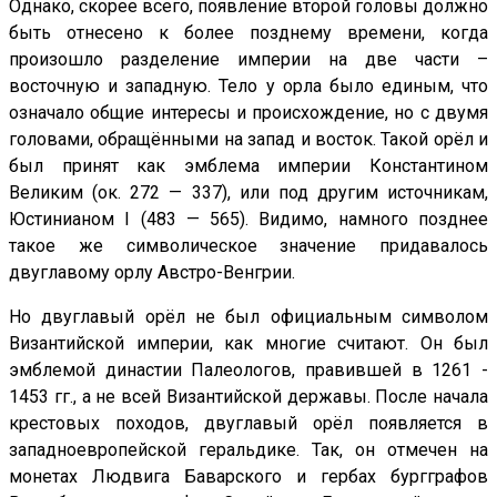
Однако, скорее всего, появление второй головы должно
быть отнесено к более позднему времени, когда
произошло разделение империи на две части –
восточную и западную. Тело у орла было единым, что
означало общие интересы и происхождение, но с двумя
головами, обращёнными на запад и восток. Такой орёл и
был принят как эмблема империи Константином
Великим (ок. 272 — 337), или под другим источникам,
Юстинианом I (483 — 565). Видимо, намного позднее
такое же символическое значение придавалось
двуглавому орлу Австро-Венгрии.
Но двуглавый орёл не был официальным символом
Византийской империи, как многие считают. Он был
эмблемой династии Палеологов, правившей в 1261 -
1453 гг., а не всей Византийской державы. После начала
крестовых походов, двуглавый орёл появляется в
западноевропейской геральдике. Так, он отмечен на
монетах Людвига Баварского и гербах бургграфов