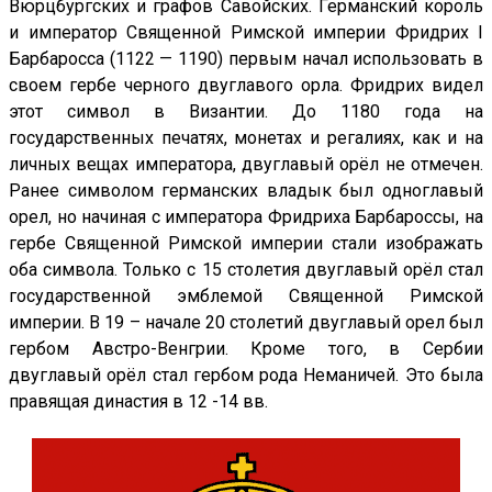
Вюрцбургских и графов Савойских. Германский король
и император Священной Римской империи Фридрих I
Барбаросса (1122 — 1190) первым начал использовать в
своем гербе черного двуглавого орла. Фридрих видел
этот символ в Византии. До 1180 года на
государственных печатях, монетах и регалиях, как и на
личных вещах императора, двуглавый орёл не отмечен.
Ранее символом германских владык был одноглавый
орел, но начиная с императора Фридриха Барбароссы, на
гербе Священной Римской империи стали изображать
оба символа. Только с 15 столетия двуглавый орёл стал
государственной эмблемой Священной Римской
империи. В 19 – начале 20 столетий двуглавый орел был
гербом Австро-Венгрии. Кроме того, в Сербии
двуглавый орёл стал гербом рода Неманичей. Это была
правящая династия в 12 -14 вв.