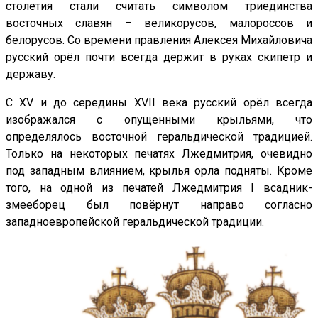
столетия стали считать символом триединства
восточных славян – великорусов, малороссов и
белорусов. Со времени правления Алексея Михайловича
русский орёл почти всегда держит в руках скипетр и
державу.
С XV и до середины XVII века русский орёл всегда
изображался с опущенными крыльями, что
определялось восточной геральдической традицией.
Только на некоторых печатях Лжедмитрия, очевидно
под западным влиянием, крылья орла подняты. Кроме
того, на одной из печатей Лжедмитрия I всадник-
змееборец был повёрнут направо согласно
западноевропейской геральдической традиции.