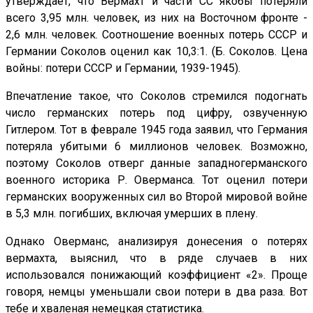
утверждает, что Вермахт и части СС якобы потеряли
всего 3,95 млн. человек, из них на Восточном фронте -
2,6 млн. человек. Соотношение военных потерь СССР и
Германии Соколов оценил как 10,3:1. (Б. Соколов. Цена
войны: потери СССР и Германии, 1939-1945).
Впечатление такое, что Соколов стремился подогнать
число германских потерь под цифру, озвученную
Гитлером. Тот в феврале 1945 года заявил, что Германия
потеряла убитыми 6 миллионов человек. Возможно,
поэтому Соколов отверг данные западногерманского
военного историка Р. Оверманса. Тот оценил потери
германских вооруженных сил во Второй мировой войне
в 5,3 млн. погибших, включая умерших в плену.
Однако Оверманс, анализируя донесения о потерях
вермахта, выяснил, что в ряде случаев в них
использовался понижающий коэффициент «2». Проще
говоря, немцы уменьшали свои потери в два раза. Вот
тебе и хваленая немецкая статистика.