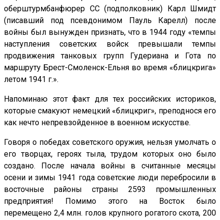
оберштурмбанфюрер СС (подполковник) Карл Шмидт
(писавший под псевдонимом Пауль Карелл) после
войны был вынужден признать, что в 1944 году «темпы
наступления советских войск превышали темпы
продвижения танковых групп Гудериана и Гота по
маршруту Брест-Смоленск-Ельня во время «блицкрига»
летом 1941 г.».
Напоминаю этот факт для тех российских историков,
которые смакуют немецкий «блицкриг», преподнося его
как нечто непревзойденное в военном искусстве.
Говоря о победах советского оружия, нельзя умолчать о
его творцах, героях тыла, трудом которых оно было
создано. После начала войны в считанные месяцы
осени и зимы 1941 года советские люди перебросили в
восточные районы страны 2593 промышленных
предприятия! Помимо этого на Восток было
перемещено 2,4 млн. голов крупного рогатого скота, 200