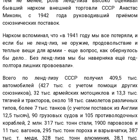
Тем не менее, роль ленд-лиза высоко оценивал
бывший нарком внешней торговли СССР Анастас
Микоян, с 1942 года руководивший приёмом
союзнических поставок.
Нарком вспоминал, что «в 1941 году мы все потеряли, и
если бы не ленд-лиз, не оружие, продовольствие и
теплые вещи для армии - еще вопрос, как обернулось
бы дело… Без ленд-лиза мы бы наверняка ещё год-
полтора лишних провоевали».
Всего по ленд-лизу СССР получил 409,5 тыс.
автомобилей (427 тыс. с учетом помощи других
союзников), 32 тыс. армейских мотоциклов и 13,3 тыс.
тягачей и тракторов, около 18 тыс. самолетов различных
типов, более 7 тыс. танков (с учетом поставок из Англии
12,5 тысяч), 90 грузовых судов и 105 противолодочных
кораблей, 2 млн. 317 тыс. тонн стали, 1900 паровозов и
11 тыс. вагонов, 295 тыс. тонн пороха и взрывчатки, 387
тыс. т. меди, 328 тыс. тонн алюминия, 38,1 тыс.