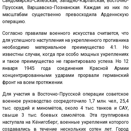
Сандомирско-Силезская, Западно-Карпатская, Восточно-
Прусская, Варшавско-Познанская. Каждая из них по
масштабам существенно превосходила Арденнскую
операцию.
Согласно правилам военного искусства считается, что
для успешного наступления на укрепленного противника
необходимо материальное преимущество 4:1. Но
известны случаи, когда при особо мощных укреплениях
и такое преимущество не гарантировало успеха. Но 12
января 1945 года соединения Красной Армии
концентрированными ударами прорвали германский
фронт на всем протяжении.
Для участия в Восточно-Прусской операции советское
военное руководство сосредоточило 1,7 млн. чел., 25,4
тыс. орудий и миномётов, около 4 тыс. танков и САУ,
свыше 3 тыс. боевых самолётов. Эта группировка
наступала на Кёнигсберг, военные укрепления которого
создавались в течение нескольких сотен лет. Город