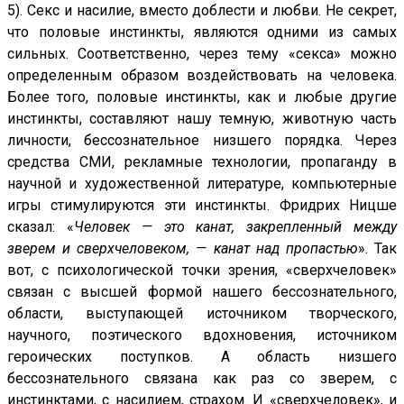
5). Секс и насилие, вместо доблести и любви. Не секрет,
что половые инстинкты, являются одними из самых
сильных. Соответственно, через тему «секса» можно
определенным образом воздействовать на человека.
Более того, половые инстинкты, как и любые другие
инстинкты, составляют нашу темную, животную часть
личности, бессознательное низшего порядка. Через
средства СМИ, рекламные технологии, пропаганду в
научной и художественной литературе, компьютерные
игры стимулируются эти инстинкты. Фридрих Ницше
сказал: «
Человек — это канат, закрепленный между
зверем и сверхчеловеком, — канат над пропастью
». Так
вот, с психологической точки зрения, «сверхчеловек»
связан с высшей формой нашего бессознательного,
области, выступающей источником творческого,
научного, поэтического вдохновения, источником
героических поступков. А область низшего
бессознательного связана как раз со зверем, с
инстинктами, с насилием, страхом. И «сверхчеловек», и