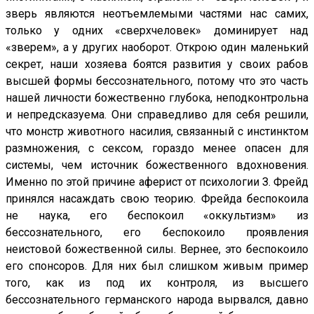
зверь являются неотъемлемыми частями нас самих,
только у одних «сверхчеловек» доминирует над
«зверем», а у других наоборот. Открою один маленький
секрет, наши хозяева боятся развития у своих рабов
высшей формы бессознательного, потому что это часть
нашей личности божественно глубока, неподконтрольна
и непредсказуема. Они справедливо для себя решили,
что монстр животного насилия, связанный с инстинктом
размножения, с сексом, гораздо менее опасен для
системы, чем источник божественного вдохновения.
Именно по этой причине аферист от психологии З. Фрейд
принялся насаждать свою теорию. Фрейда беспокоила
не наука, его беспокоил «оккультизм» из
бессознательного, его беспокоило проявления
неистовой божественной силы. Вернее, это беспокоило
его спонсоров. Для них был слишком живым пример
того, как из под их контроля, из высшего
бессознательного германского народа вырвался, давно