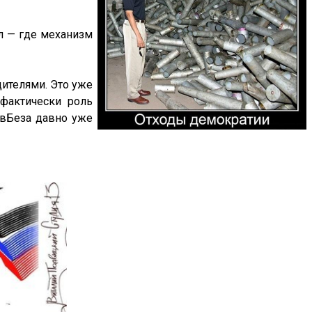
л — где механизм
дителями. Это уже
фактически роль
овБеза давно уже