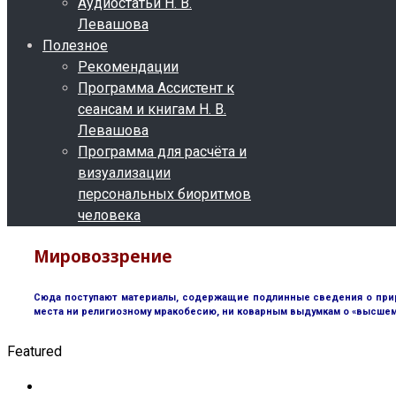
Аудиостатьи Н. В.
Левашова
Полезное
Рекомендации
Программа Ассистент к
сеансам и книгам Н. В.
Левашова
Программа для расчёта и
визуализации
персональных биоритмов
человека
Мировоззрение
Сюда поступают материалы, содержащие подлинные сведения о природ
места ни религиозному мракобесию, ни коварным выдумкам о «высшем 
Featured