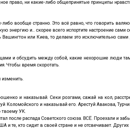
ное право, ни какие-либо общепринятые принципы нравст
-либо вообще странно. Это всё равно, что говорить валяю
кую энергию и... скорее всего испортите настроение сами с
Вашингтон или Киев, то делаем это исключительно сами д
ьцами и обсудить между собой, какие нехорошие люди та
ия. Чтобы время скоротать.
 изменить.
ошенко и наказывай. Секи розгами, сажай на кол, расст
й Коломойского и наказывай его. Арестуй Авакова, Турчино
 твоему УК.
тал после распада Советского союза. ВСЁ. Проехали и забы
А и те, кто сидит в своей стране и не отсвечивает. Других 