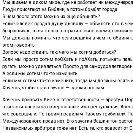
Мы живём в диком мире, где не работает ни международ
Люди присягают на Библии, а потом бомбят города.
В чём после этого можно их ещё обвинять?
Если человек продал душу дьяволу — обвинять его в чем
безразлично, а вы только потратите своё время, психичес
Мы должны помнить, что если решили в чём-то обвинять 
этом говорить.
Вопрос надо ставить так: чего мы хотим добиться?
Если мы просто хотим поОХать и поАХать, потыкать пал
ругать, можно удивляться. Просто для самоудовлетворен
А если мы хотим что-то изменить...
Если мы хотим что-то изменить, тогда мы должны взять и
Хочешь, чтобы стало лучше — сделай это сам.
Хочешь призвать Киев к ответственности — арестуй Пор
ответственности за совершенные им преступления. Аресту
что совершили. По твоим правилам. Твоему трибуналу. По
Международного права нет. Его зачатки Вашингтон растоп
Независимых арбитров тоже нет. Есть те, кто зависит от СШ