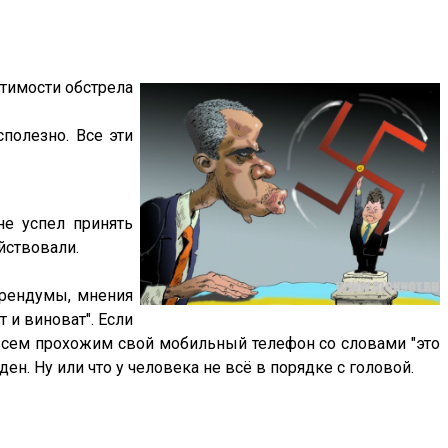
стимости обстрела
полезно. Все эти
е успел принять
йствовали.
ерендумы, мнения
 и виноват". Если
я всем прохожим свой мобильный телефон со словами "это
аден. Ну или что у человека не всё в порядке с головой.