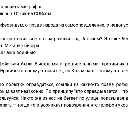
ыключить микрофон...
лезно. От слова СОВсем.
еферендум, о праве народа на самоопределение, о недопу
 повторил все это на разный лад. А зачем? Это же бес
т. Метание бисера.
сё чаще военные.
Действия были быстрыми и решительными, противник н
 Нравится это кому-то или нет, но Крым наш. Потому что де
е попытки оправдаться, ссылки на какие-то права, реф
рым взят незаконно. По принципу "кто оправдывается — тот
пользуйся. Никто же из нас не бегает по улице, показыва
 делать — тогда-то и возникнут подозрения, что телефон укр