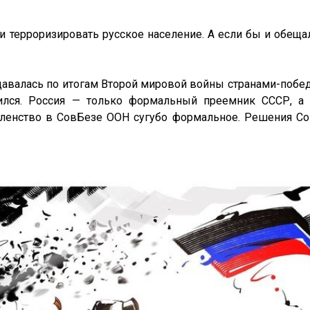
и терроризировать русское население. А если бы и обеща
давалась по итогам Второй мировой войны странами-побе
лся. Россия — только формальный преемник СССР, а 
 членство в СовБезе ООН сугубо формальное. Решения С