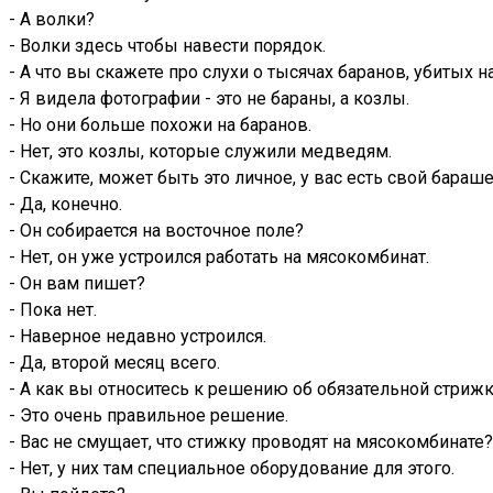
- А волки?
- Волки здесь чтобы навести порядок.
- А что вы скажете про слухи о тысячах баранов, убитых 
- Я видела фотографии - это не бараны, а козлы.
- Но они больше похожи на баранов.
- Нет, это козлы, которые служили медведям.
- Скажите, может быть это личное, у вас есть свой бараш
- Да, конечно.
- Он собирается на восточное поле?
- Нет, он уже устроился работать на мясокомбинат.
- Он вам пишет?
- Пока нет.
- Наверное недавно устроился.
- Да, второй месяц всего.
- А как вы относитесь к решению об обязательной стриж
- Это очень правильное решение.
- Вас не смущает, что стижку проводят на мясокомбинате?
- Нет, у них там специальное оборудование для этого.