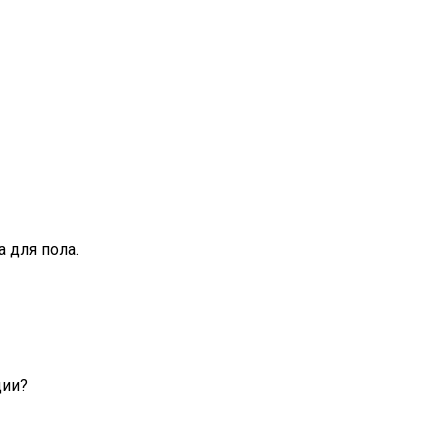
 для пола.
ции?