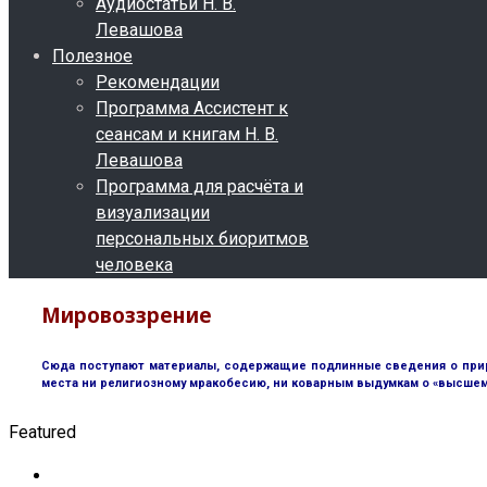
Аудиостатьи Н. В.
Левашова
Полезное
Рекомендации
Программа Ассистент к
сеансам и книгам Н. В.
Левашова
Программа для расчёта и
визуализации
персональных биоритмов
человека
Мировоззрение
Сюда поступают материалы, содержащие подлинные сведения о природ
места ни религиозному мракобесию, ни коварным выдумкам о «высшем 
Featured