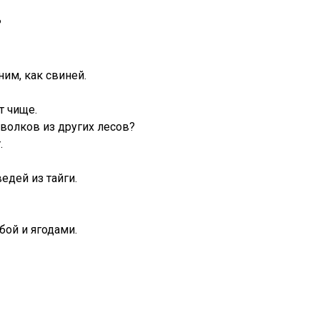
?
ним, как свиней.
т чище.
 волков из других лесов?
.
едей из тайги.
бой и ягодами.