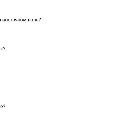
на восточном поле?
ек?
ке?