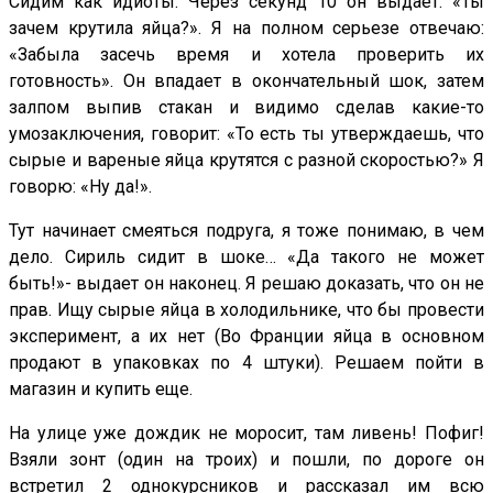
Сидим как идиоты. Через секунд 10 он выдает: «Ты
зачем крутила яйца?». Я на полном серьезе отвечаю:
«Забыла засечь время и хотела проверить их
готовность». Он впадает в окончательный шок, затем
залпом выпив стакан и видимо сделав какие-то
умозаключения, говорит: «То есть ты утверждаешь, что
сырые и вареные яйца крутятся с разной скоростью?» Я
говорю: «Ну да!».
Тут начинает смеяться подруга, я тоже понимаю, в чем
дело. Сириль сидит в шоке… «Да такого не может
быть!»- выдает он наконец. Я решаю доказать, что он не
прав. Ищу сырые яйца в холодильнике, что бы провести
эксперимент, а их нет (Во Франции яйца в основном
продают в упаковках по 4 штуки). Решаем пойти в
магазин и купить еще.
На улице уже дождик не моросит, там ливень! Пофиг!
Взяли зонт (один на троих) и пошли, по дороге он
встретил 2 однокурсников и рассказал им всю