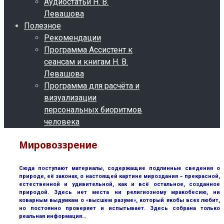
Аудиостатьи Н. В.
Левашова
Полезное
Рекомендации
Программа Ассистент к
сеансам и книгам Н. В.
Левашова
Программа для расчёта и
визуализации
персональных биоритмов
человека
Мировоззрение
Сюда поступают материалы, содержащие подлинные сведения о
природе, её законах, о настоящей картине мироздания – прекрасной,
естественной и удивительной, как и всё остальное, созданное
природой. Здесь нет места ни религиозному мракобесию, ни
коварным выдумкам о «высшем разуме», который якобы всех любит,
но постоянно проверяет и испытывает. Здесь собрана только
реальная информация…