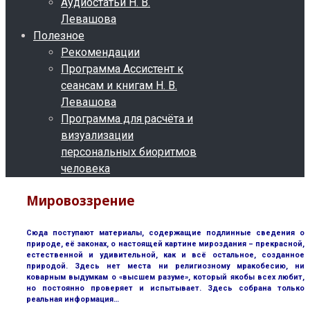
Аудиостатьи Н. В.
Левашова
Полезное
Рекомендации
Программа Ассистент к
сеансам и книгам Н. В.
Левашова
Программа для расчёта и
визуализации
персональных биоритмов
человека
Мировоззрение
Сюда поступают материалы, содержащие подлинные сведения о
природе, её законах, о настоящей картине мироздания – прекрасной,
естественной и удивительной, как и всё остальное, созданное
природой. Здесь нет места ни религиозному мракобесию, ни
коварным выдумкам о «высшем разуме», который якобы всех любит,
но постоянно проверяет и испытывает. Здесь собрана только
реальная информация…