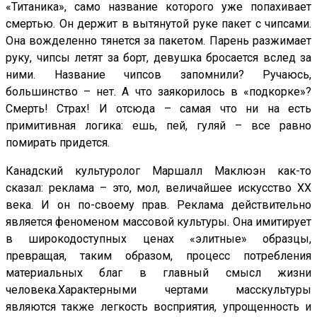
«Титаника», само название которого уже попахивает
смертью. Он держит в вытянутой руке пакет с чипсами.
Она вожделенно тянется за пакетом. Парень разжимает
руку, чипсы летят за борт, девушка бросается вслед за
ними. Название чипсов запомнили? Ручаюсь,
большинство – нет. А что заякорилось в «подкорке»?
Смерть! Страх! И отсюда – самая что ни на есть
примитивная логика: ешь, пей, гуляй – все равно
помирать придется.
Канадский культуролог Маршалл Маклюэн как-то
сказал: реклама – это, мол, величайшее искусство XX
века. И он по-своему прав. Реклама действительно
является феноменом массовой культуры. Она имитирует
в широкодоступных ценах «элитные» образцы,
превращая, таким образом, процесс потребления
материальных благ в главный смысл жизни
человека.Характерными чертами масскультуры
являются также легкость восприятия, упрощенность и