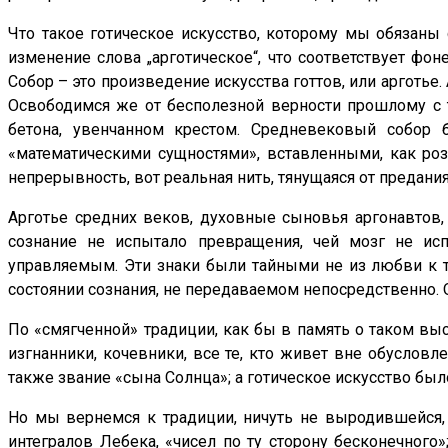
Что такое готическое искусство, которому мы обязаны 
изменение слова „арготическое“, что соответствует ф
Собор – это произведение искусства готтов, или арготье.
Освободимся же от бесполезной верности прошлому с т
бетона, увенчанном крестом. Средневековый собор
«математическими сущностями», вставленными, как ро
непрерывность, вот реальная нить, тянущаяся от предания
Арготье средних веков, духовные сыновья аргонавтов,
сознание не испытало превращения, чей мозг не исп
управляемым. Эти знаки были тайными не из любви к та
состоянии сознания, не передаваемом непосредственно. О
По «смягченной» традиции, как бы в память о таком в
изгнанники, кочевники, все те, кто живет вне обусловле
также звание «сына Солнца»; а готическое искусство было
Но мы вернемся к традиции, ничуть не выродившейся, е
интегралов Лебека, «чисел по ту сторону бесконечного