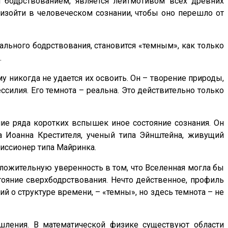
 бодрствованием, является лейтмотивом всех древних
изойти в человеческом сознании, чтобы оно перешло от
ального бодрствования, становится «темным», как только
.
у никогда не удается их освоить. Он – творение природы,
силия. Его темнота – реальна. Это действительно только
ние ряда коротких вспышек иное состояние сознания. Он
па Иоанна Крестителя, ученый типа Эйнштейна, живущий
миссионер типа Майринка.
ложительную уверенность в том, что Вселенная могла бы
тояние сверхбодрствования. Нечто действенное, профиль
й о структуре времени, – «темны», но здесь темнота – не
шления. В математической физике существуют области