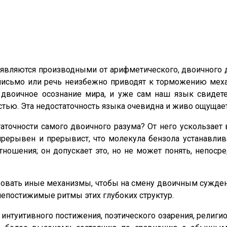
являются производными от арифметического, двоичного 
исьмо или речь неизбежно приводят к торможению меха
воичное осознание мира, и уже сам наш язык свидетел
тью. Эта недостаточность языка очевидна и живо ощущает
таточности самого двоичного разума? От него ускользает 
рерывен и прерывист, что молекула бензола устанавли
ошения; он допускает это, но не может понять, непосре
ировать иные механизмы, чтобы на смену двоичным сужде
постижимые ритмы этих глубоких структур.
интуитивного постижения, поэтического озарения, религи