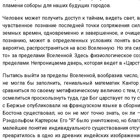
пламени соборы для наших будущих городов.
Человек может получить доступ к тайнам, видеть свет, 
чувственное познание последней точки сопряжения сил
земных времен, одновременно и завершенное, и очищен
познанию, может в определенных условиях понять всю
вероятно, распространяться на всю Вселенную. Но эта си
то» за пределами Вселенной. Здесь физиологическое соз
пределами. Непроницаема дверь, которая ведет в «Царс
Пытаясь выйти за пределы Вселенной, вообразив число, 
не могла бы заполнить, гениальный математик Кантор
сравниться по своему метафизическому величию с тем, г
осмелиться проскользнуть туда, где Бог царствует по т
с Бержье опубликовали на французском языке в сборнике
Бостона существовал; но он не мог точно знать, он ли
Рэндольфом Картером. Его "Я" было уничтожено, но благо
малейшее понятие индивидуального существования отсутс
превратилось в одно из древних индейских изображений