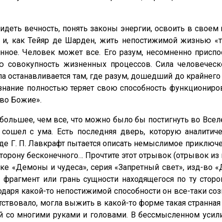
видеть вечность, понять законы энергии, освоить в сво
 и, как Тейяр де Шарден, жить непостижимой жизнью «т
ное. Человек может все. Его разум, несомненно присп
 совокупность жизненных процессов. Сила человеческ
ла останавливается там, где разум, дошедший до крайнего 
нание полностью теряет свою способность функционирова
тво Божие».
большее, чем все, что можно было бы постигнуть во Все
 сошел с ума. Есть последняя дверь, которую аналитич
де Г. П. Лавкрафт пытается описать немыслимое приключе
у сторону бесконечного… Прочтите этот отрывок (отрывок 
 «Демоны и чудеса», серия «Запретный свет», изд-во «Д
 – фрагмент или грань сущности находящегося по ту стор
даря какой-то непостижимой способности он все-таки соз
твовало, могла выжить в какой-то форме такая странная 
 со многими руками и головами. В бессмысленном усили