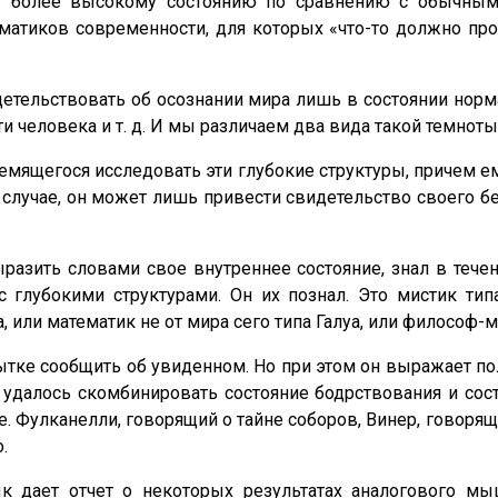
. более высокому состоянию по сравнению с обычным
атиков современности, для которых «что-то должно про
детельствовать об осознании мира лишь в состоянии норм
ти человека и т. д. И мы различаем два вида такой темноты
ремящегося исследовать эти глубокие структуры, причем ем
случае, он может лишь привести свидетельство своего бес
ыразить словами свое внутреннее состояние, знал в тече
 глубокими структурами. Он их познал. Это мистик ти
 или математик не от мира сего типа Галуа, или философ-
ытке сообщить об увиденном. Но при этом он выражает по
удалось скомбинировать состояние бодрствования и сос
. Фулканелли, говорящий о тайне соборов, Винер, говорящи
.
к дает отчет о некоторых результатах аналогового мы