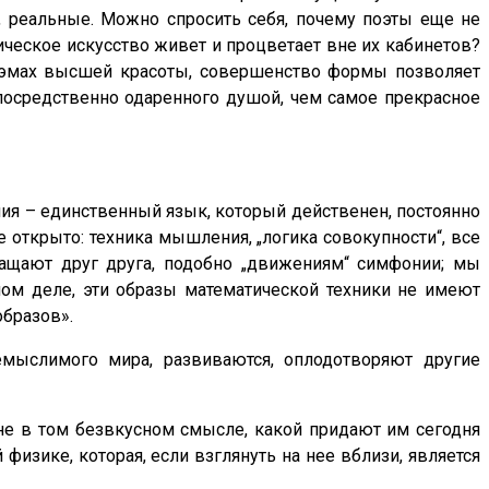
о, реальные. Можно спросить себя, почему поэты еще не
ическое искусство живет и процветает вне их кабинетов?
 поэмах высшей красоты, совершенство формы позволяет
посредственно одаренного душой, чем самое прекрасное
ия – единственный язык, который действенен, постоянно
е открыто: техника мышления, „логика совокупности“, все
ащают друг друга, подобно „движениям“ симфонии; мы
мом деле, эти образы математической техники не имеют
образов».
емыслимого мира, развиваются, оплодотворяют другие
 не в том безвкусном смысле, какой придают им сегодня
физике, которая, если взглянуть на нее вблизи, является