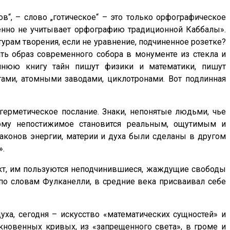
в“, – слово „готическое“ – это только орфографическое
шенно не учитывает орфографию традиционной Каббалы».
турам творения, если не уравнение, подчиненное розетке?
ть образ современного собора в монументе из стекла и
шнюю книгу тайн пишут физики и математики, пишут
ами, атомными заводами, циклотронами. Вот подлинная
герметическое послание. Знаки, непонятые людьми, чье
орому непостижимое становится реальным, ощутимым и
законов энергии, материи и духа были сделаны в другом
».
ект, им пользуются неподчинившиеся, жаждущие свободы
о, по словам Фулканелли, в средние века присваивал себе
уха, сегодня – искусство «математических сущностей» и
ыкновенных кривых, из «запрещенного света», в громе и