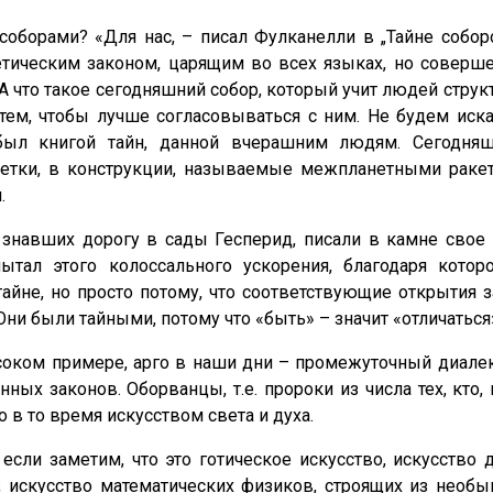
соборами? «Для нас, – писал Фулканелли в „Тайне соборо
онетическим законом, царящим во всех языках, но совер
 А что такое сегодняшний собор, который учит людей струк
ем, чтобы лучше согласовываться с ним. Не будем иска
 был книгой тайн, данной вчерашним людям. Сегодня
зетки, в конструкции, называемые межпланетными ракет
.
 знавших дорогу в сады Гесперид, писали в камне свое 
ытал этого колоссального ускорения, благодаря кот
йне, но просто потому, что соответствующие открытия 
ни были тайными, потому что «быть» – значит «отличаться
ысоком примере, арго в наши дни – промежуточный диал
нных законов. Оборванцы, т.е. пророки из числа тех, кт
 в то время искусством света и духа.
сли заметим, что это готическое искусство, искусство д
»; искусство математических физиков, строящих из необ