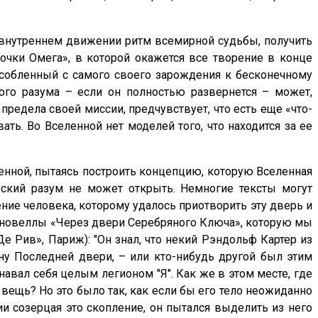
ем внутреннем движении ритм всемирной судьбы, получить
очки Омега», в которой окажется все творение в конце
особленный с самого своего зарождения к бесконечному
ого разума – если он полностью развернется – может,
предела своей миссии, предчувствует, что есть еще «что-
ть. Во Вселенной нет моделей того, что находится за ее
ленной, пытаясь построить концепцию, которую Вселенная
еский разум не может открыть. Немногие тексты могут
ние человека, которому удалось приотворить эту дверь и
из новеллы «Через двери Серебряного Ключа», которую мы
е Рив», Париж): "Он знал, что некий Рэндольф Картер из
ону Последней двери, – или кто-нибудь другой был этим
навал себя целым легионом "Я". Как же в этом месте, где
вещь? Но это было так, как если бы его тело неожиданно
и созерцая это скопление, он пытался выделить из него