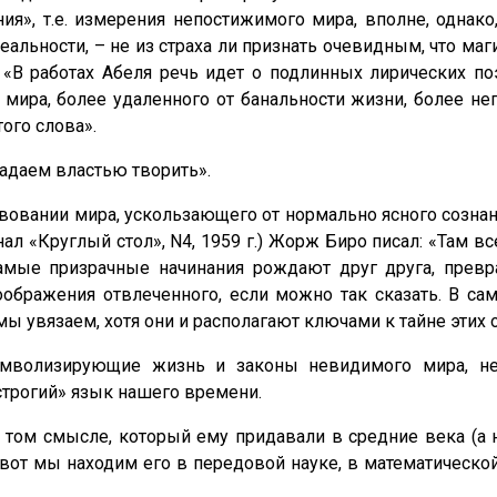
я», т.е. измерения непостижимого мира, вполне, однак
альности, – не из страха ли признать очевидным, что маг
: «В работах Абеля речь идет о подлинных лирических
мира, более удаленного от банальности жизни, более не
ого слова».
адаем властью творить».
вовании мира, ускользающего от нормально ясного сознан
ал «Круглый стол», N4, 1959 г.) Жорж Биро писал: «Там вс
амые призрачные начинания рождают друг друга, превр
ображения отвлеченного, если можно так сказать. В са
ы увязаем, хотя они и располагают ключами к тайне этих 
 символизирующие жизнь и законы невидимого мира, н
строгий» язык нашего времени.
в том смысле, который ему придавали в средние века (а
от мы находим его в передовой науке, в математической 