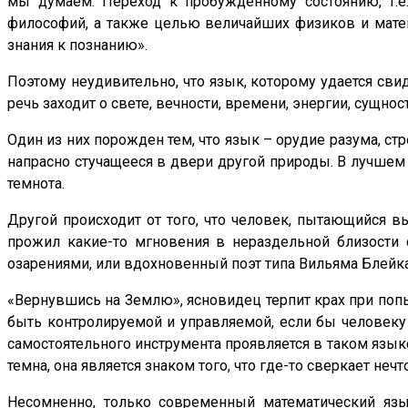
мы думаем. Переход к пробужденному состоянию, т.е
философий, а также целью величайших физиков и матем
знания к познанию».
Поэтому неудивительно, что язык, которому удается сви
речь заходит о свете, вечности, времени, энергии, сущнос
Один из них порожден тем, что язык – орудие разума, ст
напрасно стучащееся в двери другой природы. В лучшем 
темнота.
Другой происходит от того, что человек, пытающийся в
прожил какие-то мгновения в нераздельной близости с
озарениями, или вдохновенный поэт типа Вильяма Блейка,
«Вернувшись на Землю», ясновидец терпит крах при поп
быть контролируемой и управляемой, если бы человеку 
самостоятельного инструмента проявляется в таком языке
темна, она является знаком того, что где-то сверкает нечто
Несомненно, только современный математический язы