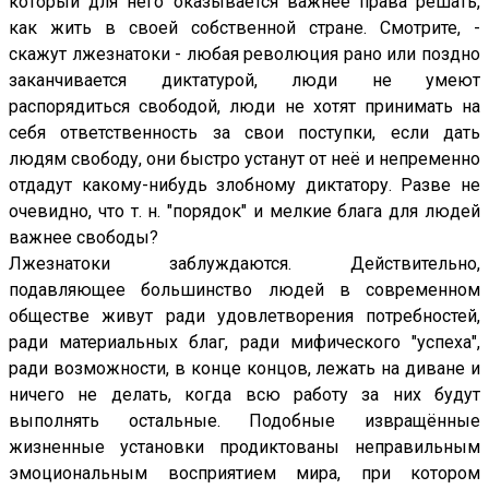
который для него оказывается важнее права решать,
как жить в своей собственной стране. Смотрите, -
скажут лжезнатоки - любая революция рано или поздно
заканчивается диктатурой, люди не умеют
распорядиться свободой, люди не хотят принимать на
себя ответственность за свои поступки, если дать
людям свободу, они быстро устанут от неё и непременно
отдадут какому-нибудь злобному диктатору. Разве не
очевидно, что т. н. "порядок" и мелкие блага для людей
важнее свободы?
Лжезнатоки заблуждаются. Действительно,
подавляющее большинство людей в современном
обществе живут ради удовлетворения потребностей,
ради материальных благ, ради мифического "успеха",
ради возможности, в конце концов, лежать на диване и
ничего не делать, когда всю работу за них будут
выполнять остальные. Подобные извращённые
жизненные установки продиктованы неправильным
эмоциональным восприятием мира, при котором