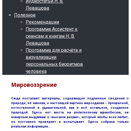
Аудиостатьи Н. В.
Левашова
Полезное
Рекомендации
Программа Ассистент к
сеансам и книгам Н. В.
Левашова
Программа для расчёта и
визуализации
персональных биоритмов
человека
Мировоззрение
Сюда поступают материалы, содержащие подлинные сведения о
природе, её законах, о настоящей картине мироздания – прекрасной,
естественной и удивительной, как и всё остальное, созданное
природой. Здесь нет места ни религиозному мракобесию, ни
коварным выдумкам о «высшем разуме», который якобы всех любит,
но постоянно проверяет и испытывает. Здесь собрана только
реальная информация…