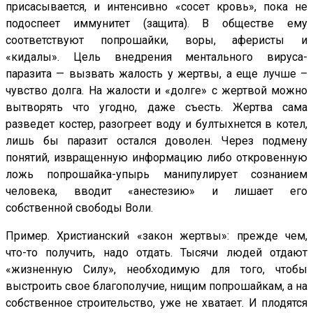
присасывается, и интенсивно «сосет кровь», пока не
подоспеет иммунитет (защита). В обществе ему
соответствуют попрошайки, воры, аферисты и
«кидалы». Цель внедрения ментального вируса-
паразита — вызвать жалость у жертвы, а еще лучше –
чувство долга. На жалости и «долге» с жертвой можно
вытворять что угодно, даже съесть. Жертва сама
разведет костер, разогреет воду и бултыхнется в котел,
лишь бы паразит остался доволен. Через подмену
понятий, извращенную информацию либо откровенную
ложь попрошайка-упырь манипулирует сознанием
человека, вводит «анестезию» и лишает его
собственной свободы Воли.
Пример. Христианский «закон жертвы»: прежде чем,
что-то получить, надо отдать. Тысячи людей отдают
«жизненную Силу», необходимую для того, чтобы
выстроить свое благополучие, нищим попрошайкам, а на
собственное строительство, уже не хватает. И плодятся