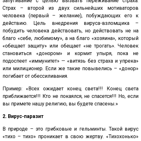
запугивание с целью вызвать переживание страха.
Страх – второй из двух сильнейших мотиваторов
человека (первый – желание), побуждающих его к
действию. Цель внедрения вируса-взломщика –
побудить человека действовать, но действовать не на
благо «себе, любимому», а на благо «хозяина», который
«обещает защиту» или обещает «не трогать». Человек
становиться «донором» и кормит упыря, пока не
подоспеет «иммунитет» — «витязь без страха и упрека»
или милиционер. Если же такие повывелись – «донор»
погибает от обессиливания.
Пример: «Всех ожидает конец света!!! Конец света
приближается!!! Кто не покаялся, не спасется!!! Но, если
вы примете нашу религию, вы будете спасены.»
2. Вирус-паразит
В природе – это грибковые и гельминты. Такой вирус
«тихо – тихо» проникает в свою жертву. «Тихохонько»