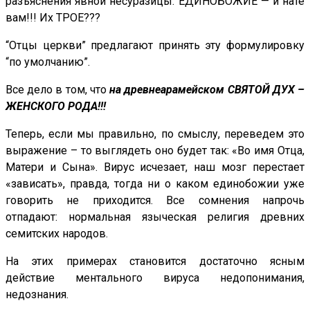
разъяснения явной несуразицы. ЕДИНОБОЖИЕ — и нате
вам!!! Их ТРОЕ???
“Отцы церкви” предлагают принять эту формулировку
“по умолчанию”.
Все дело в том, что
на древнеарамейском СВЯТОЙ ДУХ –
ЖЕНСКОГО РОДА!!!
Теперь, если мы правильно, по смыслу, переведем это
выражение – то выглядеть оно будет так: «Во имя Отца,
Матери и Сына». Вирус исчезает, наш мозг перестает
«зависать», правда, тогда ни о каком единобожии уже
говорить не приходится. Все сомнения напрочь
отпадают: нормальная языческая религия древних
семитских народов.
На этих примерах становится достаточно ясным
действие ментального вируса недопонимания,
недознания.