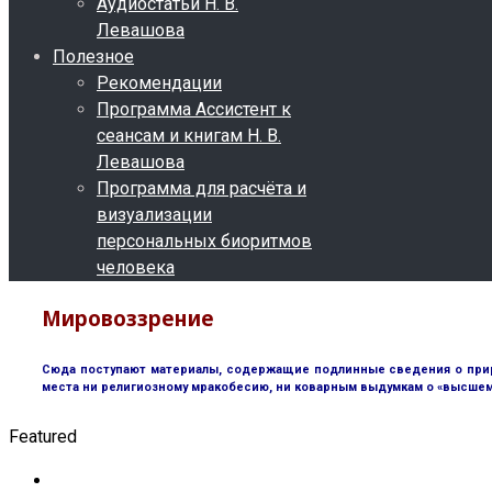
Аудиостатьи Н. В.
Левашова
Полезное
Рекомендации
Программа Ассистент к
сеансам и книгам Н. В.
Левашова
Программа для расчёта и
визуализации
персональных биоритмов
человека
Мировоззрение
Сюда поступают материалы, содержащие подлинные сведения о природ
места ни религиозному мракобесию, ни коварным выдумкам о «высшем 
Featured