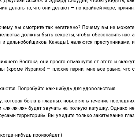
ак Джулиан Ассанж и Эдвард Сноуден, чтобы увидеть, как
ин делать то, что они делают — по крайней мере, причин,
«Почему вы смотрите так негативно? Почему вы не можете
тельства должны быть секреты, чтобы обезопасить нас, а
м и дальнобойщиков Канады), являются преступниками, и
жнего Востока, они просто отмахнутся от этого и скажут
ы (кроме Израиля) — плохие парни, мне все равно, что с
ихаются. Попробуйте как-нибудь для удовольствия.
, которая была в главных новостях в течение последних
 «ля-ля-ля» будет звучать на полную катушку. Однако не
русами территорий». Вы увидите только закатывание глаз
 когда-нибудь произойдет.)