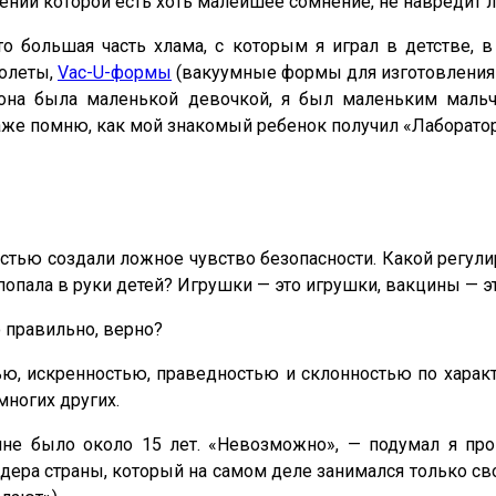
ении которой есть хоть малейшее сомнение, не навредит л
что большая часть хлама, с которым я играл в детстве
толеты,
Vac-U-формы
(вакуумные формы для изготовления п
она была маленькой девочкой, я был маленьким мальч
даже помню, как мой знакомый ребенок получил «Лаборато
ью создали ложное чувство безопасности. Какой регулир
опала в руки детей? Игрушки — это игрушки, вакцины — эт
 правильно, верно?
, искренностью, праведностью и склонностью по характер
многих других.
не было около 15 лет. «Невозможно», — подумал я про 
дера страны, который на самом деле занимался только сво