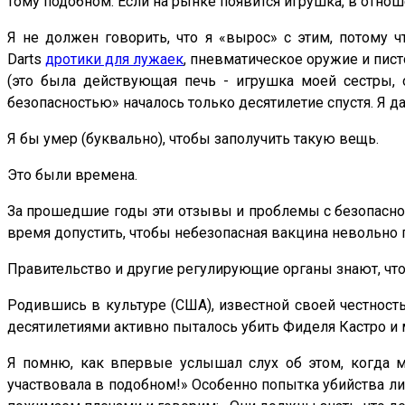
тому подобном. Если на рынке появится игрушка, в отнош
Я не должен говорить, что я «вырос» с этим, потому 
Darts
дротики для лужаек
, пневматическое оружие и пис
(это была действующая печь - игрушка моей сестры, 
безопасностью» началось только десятилетие спустя. Я 
Я бы умер (буквально), чтобы заполучить такую ​​вещь.
Это были времена.
За прошедшие годы эти отзывы и проблемы с безопасност
время допустить, чтобы небезопасная вакцина невольно п
Правительство и другие регулирующие органы знают, что
Родившись в культуре (США), известной своей честностью
десятилетиями активно пыталось убить Фиделя Кастро и 
Я помню, как впервые услышал слух об этом, когда м
участвовала в подобном!» Особенно попытка убийства ли