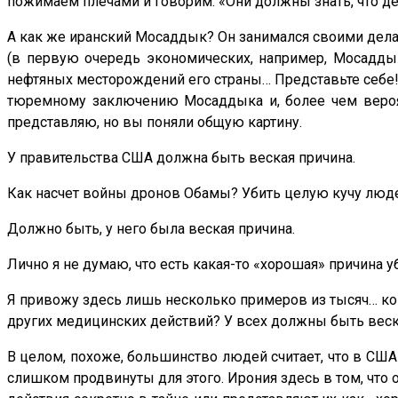
пожимаем плечами и говорим: «Они должны знать, что де
А как же иранский Мосаддык? Он занимался своими делам
(в первую очередь экономических, например, Мосадды
нефтяных месторождений его страны… Представьте себе! 
тюремному заключению Мосаддыка и, более чем вероятн
представляю, но вы поняли общую картину.
У правительства США должна быть веская причина.
Как насчет войны дронов Обамы? Убить целую кучу людей,
Должно быть, у него была веская причина.
Лично я не думаю, что есть какая-то «хорошая» причина 
Я привожу здесь лишь несколько примеров из тысяч… кон
других медицинских действий? У всех должны быть веск
В целом, похоже, большинство людей считает, что в США 
слишком продвинуты для этого. Ирония здесь в том, что