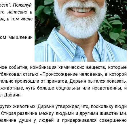
сти“. Пожалуй,
что написано в
а, в том числе
нном мышлении
йное событие, комбинация химических веществ, которые
публиковал статью «Происхождение человека», в которой
тельно произошли от приматов, Дарвин пытался показать,
м животные, чуть больше социальны или нравственны, и
л Дарвин.
других животных. Дарвин утверждал, что, поскольку люди
и. Стирая различие между людьми и другими животными,
 наличие души у людей и придерживался совершенно