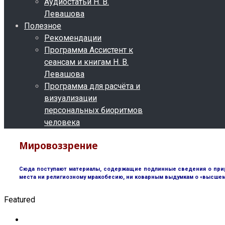
Аудиостатьи Н. В.
Левашова
Полезное
Рекомендации
Программа Ассистент к
сеансам и книгам Н. В.
Левашова
Программа для расчёта и
визуализации
персональных биоритмов
человека
Мировоззрение
Сюда поступают материалы, содержащие подлинные сведения о природ
места ни религиозному мракобесию, ни коварным выдумкам о «высшем 
Featured