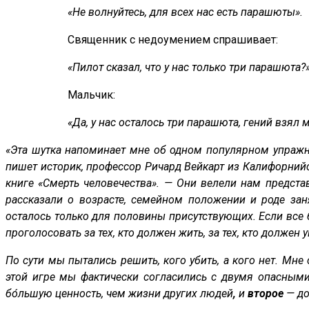
«Не волнуйтесь, для всех нас есть парашюты».
Священник с недоумением спрашивает:
«Пилот сказал, что у нас только три парашюта?
Мальчик:
«Да, у нас осталось три парашюта, гений взял 
«Эта шутка напоминает мне об одном популярном упражне
пишет историк, профессор Ричард Вейкарт из Калифорнийс
книге «Смерть человечества». — Они велели нам предст
рассказали о возрасте, семейном положении и роде зан
осталось только для половины присутствующих. Если все 
проголосовать за тех, кто должен жить, за тех, кто должен 
По сути мы пытались решить, кого убить, а кого нет. Мне с
этой игре мы фактически согласились с двумя опасны
бо́льшую ценность, чем жизни других людей
,
и
второе
— до