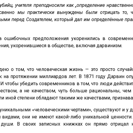
бийц, учителя преподносили как „определение нравственно
Косвенно мы практически вынуждены были отрицать то, 
ыми перед Создателем, который дал им определённые прав
два ошибочных предположения укоренились в совреме
ения, укоренившиеся в обществе, включая дарвинизм.
дею о том, что человеческая жизнь — это просто случа
так на протяжении миллиардов лет. В 1871 году Дарвин о
. И чтобы убедить современников в том, что люди действи
еством, а не качеством, чуть больше рациональны, че
ли иной степени обладают такими же качествами, признава
 уникальными «человеческими чертами», существуют и у 
 видами, они не имеют какой-либо уникальной ценност
 души. В своих записных книжках он прямо отрицал