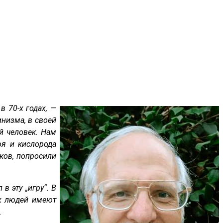
 70-х годах, —
низма, в своей
й человек. Нам
оя и кислорода
тков, попросили
в эту „игру“. В
х людей имеют
.