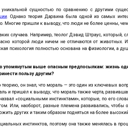
 уникальной сущностью по сравнению с другими сущес
ции
. Однако теория Дарвина была одной из самых инте
. Многие пришли к выводу, что люди не более ценны, че
ких случаев. Например, теолог Дэвид Штраус, который, сл
асно которой люди ничем не отличаются от животных. 
ская психология полностью основана на физиологии, а д
ю упомянутым выше опасным предпосылкам: жизнь одн
ринести пользу другим?
теорию, он знал, что мораль — это один из ключевых вопр
ль и пришёл к выводу, что мораль также черта, развивш
 назвал «социальными инстинктами», которые, по его слов
угом. Или, наоборот, разные племена развивались, чтобы 
ожить других и таким образом подняться на более высоки
оциальных инстинктов, поэтому она также менялась в про