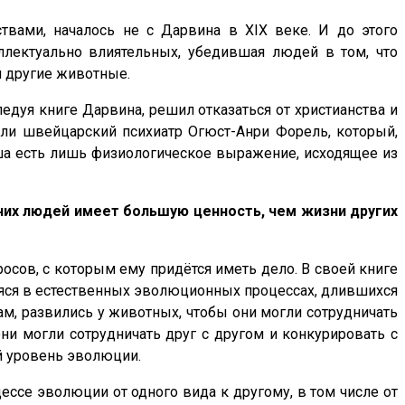
твами, началось не с Дарвина в XIX веке. И до этого
ллектуально влиятельных, убедившая людей в том, что
м другие животные.
едуя книге Дарвина, решил отказаться от христианства и
Или швейцарский психиатр Огюст-Анри Форель, который,
уша есть лишь физиологическое выражение, исходящее из
их людей имеет большую ценность, чем жизни других
осов, с которым ему придётся иметь дело. В своей книге
аяся в естественных эволюционных процессах, длившихся
ам, развились у животных, чтобы они могли сотрудничать
они могли сотрудничать друг с другом и конкурировать с
й уровень эволюции.
цессе эволюции от одного вида к другому, в том числе от