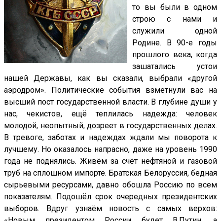
то вы были в одном
строю с нами и
служили одной
Родине. В 90-е годы
прошлого века, когда
зашатались устои
нашей Державы, как вы сказали, выбрали «другой
аэродром». Политические события взметнули вас на
высший пост государственной власти. В глубине души у
нас, чекистов, ещё теплилась надежда: человек
молодой, неопытный, дозреет в государственных делах.
В тревоге, заботах и надеждах ждали мы поворота к
лучшему. Но оказалось напрасно, даже на уровень 1990
года не поднялись. Живём за счёт нефтяной и газовой
труб на сплошном импорте. Братская Белоруссия, бедная
сырьевыми ресурсами, давно обошла Россию по всем
показателям. Подошёл срок очередных президентских
выборов. Вдруг узнаём новость с самых верхов:
«Новым президентом России будет В.Путин, а