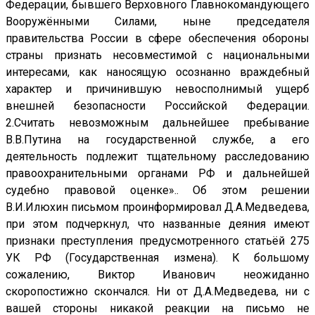
Федерации, бывшего Верховного Главнокомандующего
Вооружёнными Силами, ныне председателя
правительства России в сфере обеспечения обороны
страны признать несовместимой с национальными
интересами, как наносящую осознанно враждебный
характер и причинившую невосполнимый ущерб
внешней безопасности Российской Федерации.
2.Считать невозможным дальнейшее пребывание
В.В.Путина на государственной службе, а его
деятельность подлежит тщательному расследованию
правоохранительными органами РФ и дальнейшей
судебно правовой оценке».. Об этом решении
В.И.Илюхин письмом проинформировал Д.А.Медведева,
при этом подчеркнул, что названные деяния имеют
признаки преступления предусмотренного статьёй 275
УК РФ (Государственная измена). К большому
сожалению, Виктор Иванович неожиданно
скоропостижно скончался. Ни от Д.А.Медведева, ни с
вашей стороны никакой реакции на письмо не