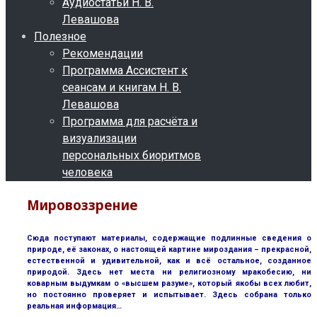
Аудиостатьи Н. В.
Левашова
Полезное
Рекомендации
Программа Ассистент к
сеансам и книгам Н. В.
Левашова
Программа для расчёта и
визуализации
персональных биоритмов
человека
Мировоззрение
Сюда поступают материалы, содержащие подлинные сведения о
природе, её законах, о настоящей картине мироздания – прекрасной,
естественной и удивительной, как и всё остальное, созданное
природой. Здесь нет места ни религиозному мракобесию, ни
коварным выдумкам о «высшем разуме», который якобы всех любит,
но постоянно проверяет и испытывает. Здесь собрана только
реальная информация…