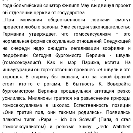
года бельгийский сенатор Филипп Мау выдвинул проект
об отделении церкви от государства...
...При молчании общественности ловкачи смогут
провести любые законы. Уже сегодня законодательство
Германии утверждает, что гомосексуализм – это
нормальная форма сексуальных отношений. Следующей
на очереди надо ожидать легализации зоофилии и
педофилии. Сегодня бургомистр Берлина - швуль
(гомосексуалист). Как и мэр Парижа, кстати. На
иннаугурации он торжественно произнес: «Я швуль и это
хорошо». В старину бы сказали, что за такой фразой
стоит кто-то с рогами. В бытность К. Воверайта
бургомистром Берлина прошвульная агитация резко
усилилась. Миллионы тратятся на разьяснение природы
гомосексуализма в школах. Естественность позиции
«Они третий пол, они такими родились». Появились
плакаты типа: «Papa – ich bin Schwul“ (Папа, я стал
гомосексуалистом) и резюме внизу: „Jede Wahrheit