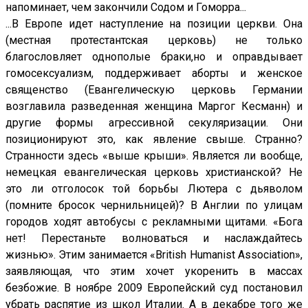
напоминает, чем закончили Содом и Гоморра...
...В Европе идет наступление на позиции церкви. Она
(местная протестантская церковь) не только
благословляет однополые браки,но и оправдывает
гомосексуализм, поддерживает аборты и женское
священство (Евангелическую церковь Германии
возглавила разведенная женщина Маргог Кесманн) и
другие формы агрессивной секуляризации. Они
позиционируют это, как явление свыше. Странно?
Странности здесь «выше крыши». Является ли вообще,
немецкая евангелическая церковь христианской? Не
это ли отголосок той борьбы Лютера с дьяволом
(помните бросок чернильницей)? В Англии по улицам
городов ходят автобусы с рекламными щитами. «Бога
нет! Перестаньте волноваться и наслаждайтесь
жизнью». Этим занимается «British Humanist Association»,
заявляющая, что этим хочет укоренить в массах
безбожие. В ноябре 2009 Европейский суд постановил
убрать распятие из школ Италии. А в декабре того же