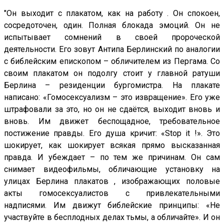
"Он выходит с плакатом, как на работу . Он спокоен,
сосредоточен, один. Полная блокада эмоций. Он не
испытывает сомнений в своей пророческой
деятельности. Его зовут Антипа Берлинский по аналогии
с библейским епископом – обличителем из Пергама. Со
своим плакатом он подолгу стоит у главной ратуши
Берлина – резиденции бургомистра. На плакате
написано: «Гомосексуализм – это извращение». Его уже
штрафовали за это, но он не сдаётся, выходит вновь и
вновь. Им движет беспощадное, требовательное
постижение правды. Его душа кричит: «Stop it !». Это
шокирует, как шокирует всякая прямо высказанная
правда. И убеждает – по тем же причинам. Он сам
снимает видеофильмы, обличающие установку на
улицах Берлина плакатов , изображающих половые
акты гомосексуалистов с привлекательными
надписями. Им движут библейские принципы: «Не
участвуйте в бесплодных делах тьмы, а обличайте». И он