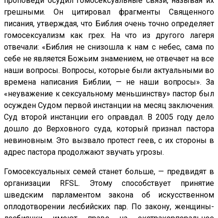
проповеди осудил гомосексуальные связи, называя их
грешными. Он цитировал фрагменты Священного
писания, утверждая, что Библия очень точно определяет
гомосексуализм как грех. На что из другого лагеря
отвечали: «Библия не снизошла к нам с небес, сама по
себе не является Божьим знамением, не отвечает на все
наши вопросы. Вопросы, которые были актуальными во
времена написания Библии, — не наши вопросы». За
«неуважение к сексуальному меньшинству» пастор был
осужден Судом первой инстанции на месяц заключения.
Суд второй инстанции его оправдал. В 2005 году дело
дошло до Верховного суда, который признал пастора
невиновным. Это вызвало протест геев, с их стороны в
адрес пастора продолжают звучать угрозы.
Гомосексуальных семей станет больше, — предвидят в
организации RFSL. Этому способствует принятие
шведским парламентом закона об искусственном
оплодотворении лесбийских пар. По закону, женщины-