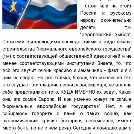
- стоит или не стоит
России и русскому
народу окончательно
делать т.н.
"европейский выбор".
Со всеми вытекающими последствиями в виде начала
строительства "нормального европейского государства"
(тм) с соответствующей общественной идеологией и не
менее соответствующими институтами. Знаете, то, что
всё это звучит очень красиво и заманчиво - факт и я с
ним не спорю. Но вот только, боюсь, что многие из тех,
кто слушает эти сладкие песни развесив уши, не вполне
себе представляют того, КУДА ИМЕННО их зовут. Какая
она, эта самая Европа. И как именно живут те самые
"нормальные европейские государства". Нет, я не
собираюсь говорить с вами о таких вещах, как
экономический кризис (который, несомненно, имеет
место быть, но не о нём речь). Сегодня я поведаю вам о