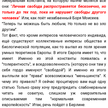
либеральная константа, на которую нынче молятся все
они:
"
Личная свобода распространяется бесконечно, но
только до тех пор, пока не нарушает свободы другого
человека"
.
Или, как поёт незабвенный Боря Моисеев:
"Теперь ты можешь быть любым, Но только не во зло
другим".
Тот факт, что кроме интересов человеческого индивида,
ещё существуют коллективные интересы общества и
биологической популяции, как-то выпал из поля зрения
умных теоретиков Европы. В итоге Европа имеет то, что
имеет. Именно из этой константы появилась и
"толерантность", и вседозволенность (которую они там у
себя гордо именуют "свободой"). И именно из этого
выплыли все "права" всевозможных "меньшинств". К
чему это привело? Я сейчас процитирую вам ещё одну
статью. Только сразу хочу предупредить: слабонервным
читать не советую, слишком уж омерзительна
описываемая там "нормальная современная
европейскость". Итак, речь пойдёт о Берлине.