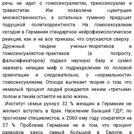
речь не идет о гомосексуалистах, транссексуалах и
травеститах. Им позволена «цветущее
множественность», а остальных гуманно придушат
подушкой политкорректности. На гомосексуализм
сегодня в Германии стандартное нейрофизиологическое
реакция, как и на все приказы, что спускаются сверху...
Дружный тандем ученых-теоретиков и
гомосексуалистов-практиков (а попросту,
фальсификаторов) подвел научную базу и сумел
навязать немцам миф о подразделении по половой
ориентации и следовательно, о «нормальности»
гомосексуализма. Отсюда вытекает теория о том, что
немалый процент людей рождается неким «третьим»
полом и таким остается на всю жизнь...
...Институт семьи рухнул. 32 % женщин в Германии не
желают вступать в брак. Население бывшей ГДР, по
прогнозам специалистов, к 2060-ому году сократится на
37 %. Проблема Германии не в том, что процент
разводов здесь самый большой в Европе, а