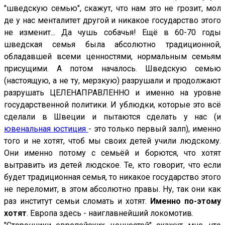
"шведскую семью", скажут, что нам это не грозит, мол
де у нас менталитет другой и никакое государство этого
не изменит... Да чушь собачья! Ещё в 60-70 годы
шведская семья была абсолютно традиционной,
обладавшей всеми ценностями, нормальным семьям
присущими. А потом началось. Шведскую семью
(настоящую, а не ту, мерзкую) разрушали и продолжают
разрушать ЦЕЛЕНАПРАВЛЕННО и именно на уровне
государственной политики. И ублюдки, которые это всё
сделали в Швеции и пытаются сделать у нас (и
ювенальная юстиция
- это только первый залп), именно
того и не хотят, чтоб мы своих детей учили людскому.
Они именно потому с семьёй и борются, что хотят
вытравить из детей людское. Те, кто говорит, что если
будет традиционная семья, то никакое государство этого
не переломит, в этом абсолютно правы. Ну, так они как
раз институт семьи сломать и хотят.
Именно по-этому
хотят
. Европа здесь - наиглавнейший локомотив.