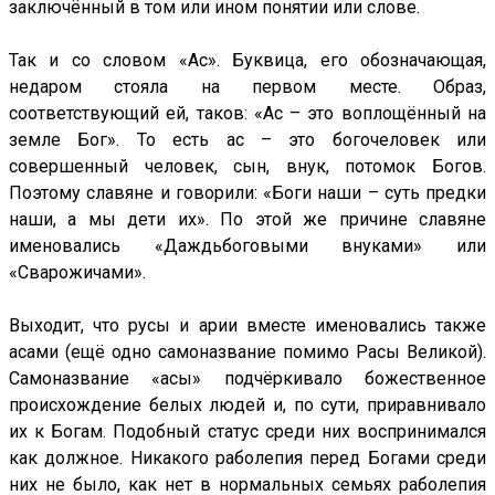
заключённый в том или ином понятии или слове.
Так и со словом «Ас». Буквица, его обозначающая,
недаром стояла на первом месте. Образ,
соответствующий ей, таков: «Ас – это воплощённый на
земле Бог». То есть ас – это богочеловек или
совершенный человек, сын, внук, потомок Богов.
Поэтому славяне и говорили: «Боги наши – суть предки
наши, а мы дети их». По этой же причине славяне
именовались «Даждьбоговыми внуками» или
«Сварожичами».
Выходит, что русы и арии вместе именовались также
асами (ещё одно самоназвание помимо Расы Великой).
Самоназвание «асы» подчёркивало божественное
происхождение белых людей и, по сути, приравнивало
их к Богам. Подобный статус среди них воспринимался
как должное. Никакого раболепия перед Богами среди
них не было, как нет в нормальных семьях раболепия