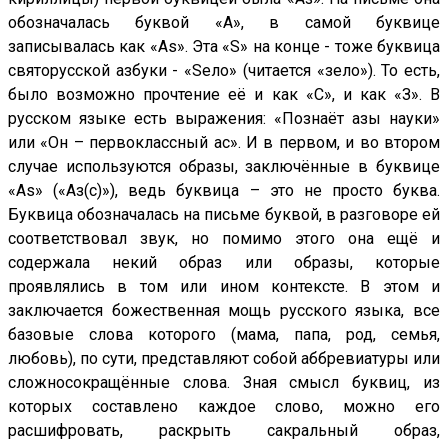
обозначалась буквой «А», в самой буквице
записывалась как «Аs». Эта «S» на конце - тоже буквица
святорусской азбуки - «Sело» (читается «зело»). То есть,
было возможно прочтение её и как «С», и как «З». В
русском языке есть выражения: «Познаёт азы науки»
или «Он – первоклассный ас». И в первом, и во втором
случае используются образы, заключённые в буквице
«As» («Аз(с)»), ведь буквица – это не просто буква.
Буквица обозначалась на письме буквой, в разговоре ей
соответствовал звук, но помимо этого она ещё и
содержала некий образ или образы, которые
проявлялись в том или ином контексте. В этом и
заключается божественная мощь русского языка, все
базовые слова которого (мама, папа, род, семья,
любовь), по сути, представляют собой аббревиатуры или
сложносокращённые слова. Зная смысл буквиц, из
которых составлено каждое слово, можно его
расшифровать, раскрыть сакральный образ,