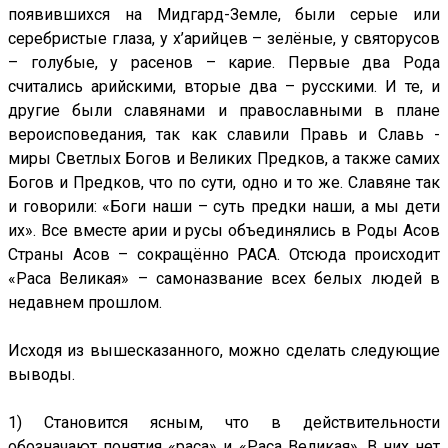
появившихся на Мидгард-Земле, были серые или
серебристые глаза, у х’арийцев – зелёные, у святорусов
– голубые, у расенов – карие. Первые два Рода
считались арийскими, вторые два – русскими. И те, и
другие были славянами и православными в плане
вероисповедания, так как славили Правь и Славь -
миры Светлых Богов и Великих Предков, а также самих
Богов и Предков, что по сути, одно и то же. Славяне так
и говорили: «Боги наши – суть предки наши, а мы дети
их». Все вместе арии и русы объединялись в Роды Асов
Страны Асов – сокращённо РАСА. Отсюда происходит
«Раса Великая» – самоназвание всех белых людей в
недавнем прошлом.
Исходя из вышесказанного, можно сделать следующие
выводы.
1) Становится ясным, что в действительности
обозначают понятия «раса» и «Раса Великая». В них нет