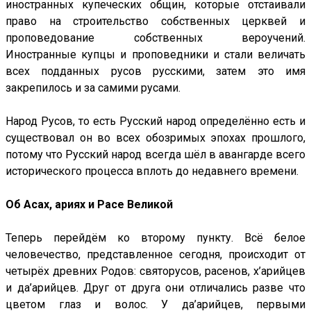
иностранных купеческих общин, которые отстаивали
право на строительство собственных церквей и
проповедование собственных вероучений.
Иностранные купцы и проповедники и стали величать
всех подданных русов русскими, затем это имя
закрепилось и за самими русами.
Народ Русов, то есть Русский народ определённо есть и
существовал он во всех обозримых эпохах прошлого,
потому что Русский народ всегда шёл в авангарде всего
исторического процесса вплоть до недавнего времени.
Об Асах, ариях и Расе Великой
Теперь перейдём ко второму пункту. Всё белое
человечество, представленное сегодня, происходит от
четырёх древних Родов: святорусов, расенов, х’арийцев
и да’арийцев. Друг от друга они отличались разве что
цветом глаз и волос. У да’арийцев, первыми