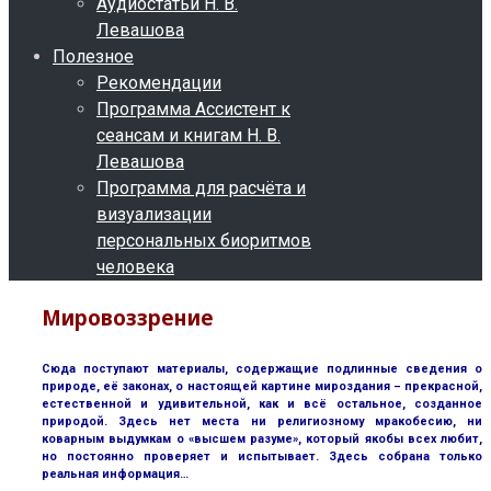
Аудиостатьи Н. В.
Левашова
Полезное
Рекомендации
Программа Ассистент к
сеансам и книгам Н. В.
Левашова
Программа для расчёта и
визуализации
персональных биоритмов
человека
Мировоззрение
Сюда поступают материалы, содержащие подлинные сведения о
природе, её законах, о настоящей картине мироздания – прекрасной,
естественной и удивительной, как и всё остальное, созданное
природой. Здесь нет места ни религиозному мракобесию, ни
коварным выдумкам о «высшем разуме», который якобы всех любит,
но постоянно проверяет и испытывает. Здесь собрана только
реальная информация…