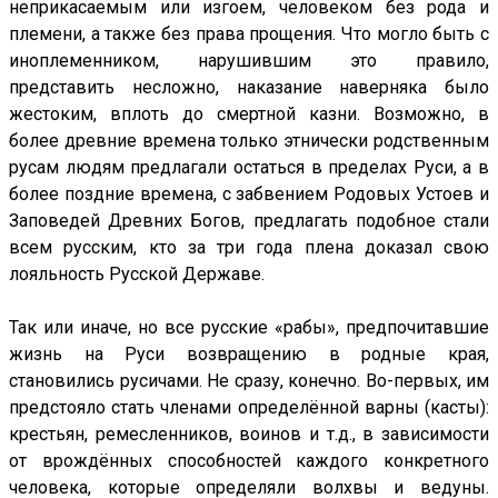
неприкасаемым или изгоем, человеком без рода и
племени, а также без права прощения. Что могло быть с
иноплеменником, нарушившим это правило,
представить несложно, наказание наверняка было
жестоким, вплоть до смертной казни. Возможно, в
более древние времена только этнически родственным
русам людям предлагали остаться в пределах Руси, а в
более поздние времена, с забвением Родовых Устоев и
Заповедей Древних Богов, предлагать подобное стали
всем русским, кто за три года плена доказал свою
лояльность Русской Державе.
Так или иначе, но все русские «рабы», предпочитавшие
жизнь на Руси возвращению в родные края,
становились русичами. Не сразу, конечно. Во-первых, им
предстояло стать членами определённой варны (касты):
крестьян, ремесленников, воинов и т.д., в зависимости
от врождённых способностей каждого конкретного
человека, которые определяли волхвы и ведуны.