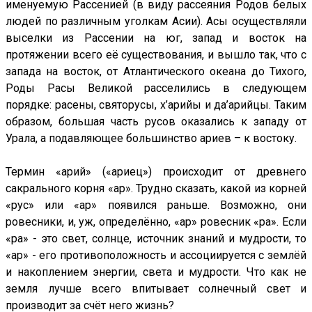
именуемую Рассенией (в виду рассеяния Родов белых
людей по различным уголкам Асии). Асы осуществляли
выселки из Рассении на юг, запад и восток на
протяжении всего её существования, и вышло так, что с
запада на восток, от Атлантического океана до Тихого,
Роды Расы Великой расселились в следующем
порядке: расены, святорусы, х’арийы и да’арийцы. Таким
образом, большая часть русов оказались к западу от
Урала, а подавляющее большинство ариев – к востоку.
Термин «арий» («ариец») происходит от древнего
сакрального корня «ар». Трудно сказать, какой из корней
«рус» или «ар» появился раньше. Возможно, они
ровесники, и, уж, определённо, «ар» ровесник «ра». Если
«ра» - это свет, солнце, источник знаний и мудрости, то
«ар» - его противоположность и ассоциируется с землёй
и накоплением энергии, света и мудрости. Что как не
земля лучше всего впитывает солнечный свет и
производит за счёт него жизнь?