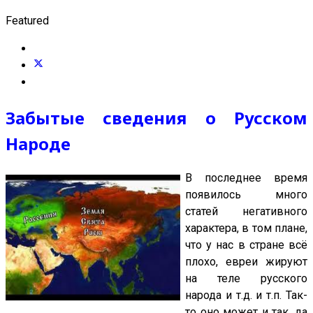
Featured
Забытые сведения о Русском
Народе
В последнее время
появилось много
статей негативного
характера, в том плане,
что у нас в стране всё
плохо, евреи жируют
на теле русского
народа и т.д. и т.п. Так-
то оно может и так, да