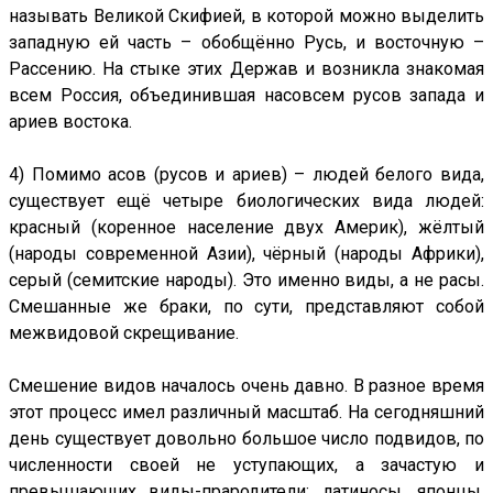
называть Великой Скифией, в которой можно выделить
западную ей часть – обобщённо Русь, и восточную –
Рассению. На стыке этих Держав и возникла знакомая
всем Россия, объединившая насовсем русов запада и
ариев востока.
4) Помимо асов (русов и ариев) – людей белого вида,
существует ещё четыре биологических вида людей:
красный (коренное население двух Америк), жёлтый
(народы современной Азии), чёрный (народы Африки),
серый (семитские народы). Это именно виды, а не расы.
Смешанные же браки, по сути, представляют собой
межвидовой скрещивание.
Смешение видов началось очень давно. В разное время
этот процесс имел различный масштаб. На сегодняшний
день существует довольно большое число подвидов, по
численности своей не уступающих, а зачастую и
превышающих виды-прародители: латиносы, японцы,