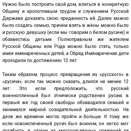
Нужно было построить свой дом, влиться в конкретную
Общину и кропотливым трудом и служением Русской
Державе доказать свою преданность ей. Далее можно
было создать семью, причём взять в жёны можно было
и русскую девушку (если мы говорим о белом русиче) и
обзавестись детьми. Полноправным же жителем
Русской Общины или Рода можно было стать, только
имея имянаречённых детей, а Обряд Имянаречения дети
проходили по достижению 12 лет.
Таким образом, процесс превращения из «русского» в
«русича», если так можно сказать, длился не менее 12
лет. Это если предположить, что русский
военнопленный был этнически родственен русам, в
первый же год своей свободы обзаводился семьёй и
занимался мирной созидательной деятельностью. На
деле же времени могло пройти и больше. К тому же
если новоиспечённый русич был воином, он легко мог
погибнуть в одном из многочисленных сражений на