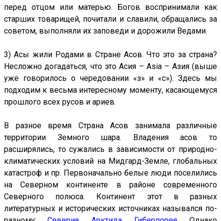
перед отцом или матерью. Богов воспринимали как
старших товарищей, почитали и славили, обращались за
советом, выполняли их заповеди и дорожили Ведами.
3) Асы жили Родами в Стране Асов. Что это за страна?
Несложно догадаться, что это Асия – Asia – Азия (выше
уже говорилось о чередовании «з» и «с»). Здесь мы
подходим к весьма интересному моменту, касающемуся
прошлого всех русов и ариев.
В разное время Страна Асов занимала различные
территории Земного шара. Владения асов то
расширялись, то сужались в зависимости от природно-
климатических условий на Мидгард-Земле, глобальных
катастроф и пр. Первоначально белые люди поселились
на Северном континенте в районе современного
Северного полюса. Континент этот в разных
литературных и исторических источниках назывался по-
разному:
Северия, Арктида, Гиберпорея
. Однако