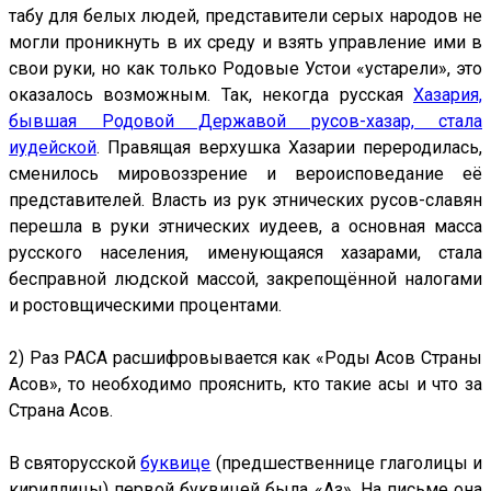
табу для белых людей, представители серых народов не
могли проникнуть в их среду и взять управление ими в
свои руки, но как только Родовые Устои «устарели», это
оказалось возможным. Так, некогда русская
Хазария,
бывшая Родовой Державой русов-хазар, стала
иудейской
. Правящая верхушка Хазарии переродилась,
сменилось мировоззрение и вероисповедание её
представителей. Власть из рук этнических русов-славян
перешла в руки этнических иудеев, а основная масса
русского населения, именующаяся хазарами, стала
бесправной людской массой, закрепощённой налогами
и ростовщическими процентами.
2) Раз РАСА расшифровывается как «Роды Асов Страны
Асов», то необходимо прояснить, кто такие асы и что за
Страна Асов.
В святорусской
буквице
(предшественнице глаголицы и
кириллицы) первой буквицей была «Аз». На письме она