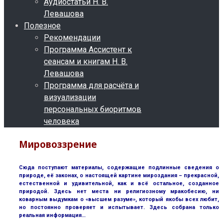
Аудиостатьи Н. В.
Левашова
Полезное
Рекомендации
Программа Ассистент к
сеансам и книгам Н. В.
Левашова
Программа для расчёта и
визуализации
персональных биоритмов
человека
Мировоззрение
Сюда поступают материалы, содержащие подлинные сведения о
природе, её законах, о настоящей картине мироздания – прекрасной,
естественной и удивительной, как и всё остальное, созданное
природой. Здесь нет места ни религиозному мракобесию, ни
коварным выдумкам о «высшем разуме», который якобы всех любит,
но постоянно проверяет и испытывает. Здесь собрана только
реальная информация…