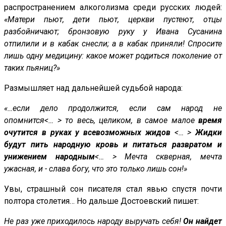
распространением алкоголизма среди русских людей:
«Матери пьют, дети пьют, церкви пустеют, отцы
разбойничают; бронзовую руку у Ивана Сусанина
отпилили и в кабак снесли; а в кабак приняли! Спросите
лишь одну медицину: какое может родиться поколение от
таких пьяниц?»
Размышляет над дальнейшей судьбой народа:
«…если дело продолжится, если сам народ не
опомнится<… > то весь, целиком, в самое малое
время
очутится в руках у всевозможных жидов
<… >
Жидки
будут пить народную кровь и питаться развратом и
унижением народным
<… > Мечта скверная, мечта
ужасная, и - слава богу, что это только лишь сон!»
Увы, страшный сон писателя стал явью спустя почти
полтора столетия… Но дальше Достоевский пишет:
Не раз уже приходилось народу выручать себя!
Он найдет