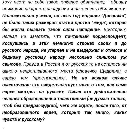
хочу нести на себе такое тяжелое обвинение), - обращу
внимание на ярость нападения и на степень обидчивости.
Положительно у меня, во весь год издания "Дневника",
не было таких размеров статьи против "жида", которая
бы могла вызвать такой силы нападение.
Во-вторых,
нельзя не заметить, что
почтенный корреспондент,
коснувшись в этих немногих строках своих и до
русского народа, не утерпел и не выдержал и отнесся к
бедному русскому народу несколько слишком уж
свысока
. Правда, в России и от русских-то не осталось ни
одного непроплеванного места (словечко Щедрина), а
еврею тем "простительнее".
Но во всяком случае
ожесточение это свидетельствует ярко о том, как сами
евреи смотрят на русских
.
Писал это действительно
человек образованный и талантливый (не думаю только,
чтоб без предрассудков); чего же ждать, после того, от
необразованного еврея, которых так много, каких
чувств к русскому?