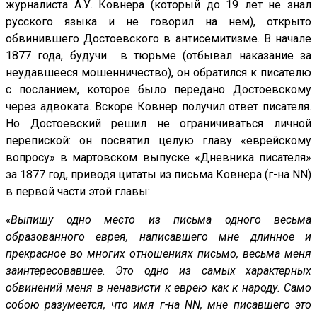
журналиста А.У. Ковнера (который до 19 лет не знал
русского языка и не говорил на нем), открыто
обвинившего Достоевского в антисемитизме. В начале
1877 года, будучи в тюрьме (отбывал наказание за
неудавшееся мошенничество), он обратился к писателю
с посланием, которое было передано Достоевскому
через адвоката. Вскоре Ковнер получил ответ писателя.
Но Достоевский решил не ограничиваться личной
перепиской: он посвятил целую главу «еврейскому
вопросу» в мартовском выпуске «Дневника писателя»
за 1877 год, приводя цитаты из письма Ковнера (г-на NN)
в первой части этой главы:
«Выпишу одно место из письма одного весьма
образованного еврея, написавшего мне длинное и
прекрасное во многих отношениях письмо, весьма меня
заинтересовавшее. Это одно из самых характерных
обвинений меня в ненависти к еврею как к народу. Само
собою разумеется, что имя г-на NN, мне писавшего это