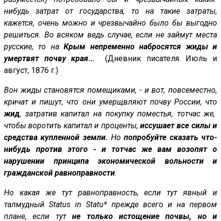
нибудь затрат от государства, то на такие затраты,
кажется, очень можно и чрезвычайно было бы выгодно
решиться. Во всяком ведь случае, если не займут места
русские, то на
Крым непременно набросятся жиды и
умертвят почву края
...
(Дневник писателя. Июль и
август, 1876 г.)
Вон жиды становятся помещиками, - и вот, повсеместно,
кричат и пишут, что они умерщвляют почву России, что
жид
, затратив капитал на покупку поместья, тотчас же,
чтобы воротить капитал и проценты,
иссушает все силы и
средства купленной земли.
Но
попробуйте сказать что-
нибудь против этого - и тотчас же вам возопят о
нарушении принципа экономической вольности и
гражданской равноправности
.
Но какая же тут равноправность, если тут явный и
талмудный Status in Statu* прежде всего и на первом
плане, если тут
не только истощение почвы, но и