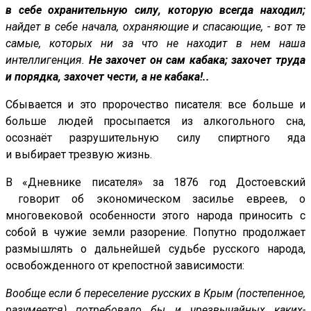
в себе охранительную силу, которую всегда находил;
найдет в себе начала, охраняющие и спасающие, - вот те
самые, которых ни за что не находит в нем наша
интеллигенция.
Не захочет он сам кабака; захочет труда
и порядка, захочет чести, а не кабака!..
Сбывается и это пророчество писателя: все больше и
больше людей просыпается из алкогольного сна,
осознаёт разрушительную силу спиртного яда
и выбирает трезвую жизнь.
В «Дневнике писателя» за 1876 год Достоевский
говорит об экономическом засилье евреев, о
многовековой особенности этого народа приносить с
собой в чужие земли разорение. Попутно продолжает
размышлять о дальнейшей судьбе русского народа,
освобожденного от крепостной зависимости:
Вообще если б переселение русских в Крым (постепенное,
разумеется) потребовало бы и чрезвычайных каких-