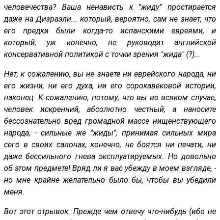
человечества? Ваша ненависть к "жиду" простирается
даже на Дизраэли... который, вероятно, сам не знает, что
его предки были когда-то испанскими евреями, и
который, уж конечно, не руководит английской
консервативной политикой с точки зрения "жида" (?)...
Нет, к сожалению, вы не знаете ни еврейского
народа, ни
его жизни, ни его духа, ни его сорокавековой истории,
наконец. К сожалению, потому, что вы во всяком случае,
человек искренний, абсолютно честный, а наносите
бессознательно вред громадной массе нищенствующего
народа, - сильные же "жиды", принимая сильных мира
сего в своих салонах, конечно, не боятся ни печати, ни
даже бессильного гнева эксплуатируемых. Но довольно
об этом предмете! Вряд ли я вас убежду в моем взгляде, -
но мне крайне желательно было бы, чтобы вы убедили
меня.
Вот этот отрывок. Прежде чем отвечу что-нибудь (ибо не