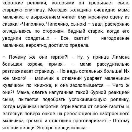
короткие реплики, которыми он прерывает свою
старшую спутницу. Молодая женщина, очевидно мама
мальчика, с выражением читает ему мрачную сцену из
сказки: «Чиполино, Чиполино, сынок! – звал, растерянно
оглядываясь по сторонам, бедный старик, когда его
уводили солдаты…». - Все, хватит! – негодование
мальчика, вероятно, достигло предела.
– Почему же они терпят?! - Ну, у принца Лимона
большая охрана, армия… – мама рассудительно
разглаживает страницу. - Но ведь остальных больше! Их
же много! – мальчик в отчаянии ударяет маленьким
кулачком по книжке, и она захлопывается. – Чего ж
они?! Мама, слегка напуганная такой бурной реакцией
сына, пытается подобрать успокаивающую реплику,
когда мужчина напротив отрывается от своей газеты и,
взглянув поверх очков на революционно настроенного
мальчика, громко и отчетливо проговаривает: - Потому
что они овощи. Это про овощи сказка…