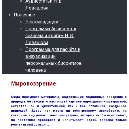
Аудиостатьи Н. В.
Левашова
Полезное
Рекомендации
Программа Ассистент к
сеансам и книгам Н. В.
Левашова
Программа для расчёта и
визуализации
персональных биоритмов
человека
Мировоззрение
Сюда поступают материалы, содержащие подлинные сведения о
природе, её законах, о настоящей картине мироздания – прекрасной,
естественной и удивительной, как и всё остальное, созданное
природой. Здесь нет места ни религиозному мракобесию, ни
коварным выдумкам о «высшем разуме», который якобы всех любит,
но постоянно проверяет и испытывает. Здесь собрана только
реальная информация…