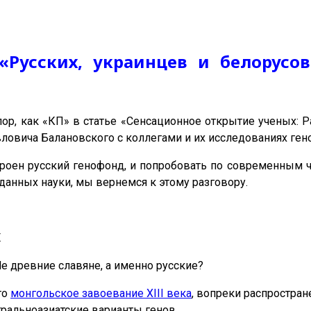
 «Русских, украинцев и белорусо
пор, как «КП» в статье «Сенсационное открытие ученых: Р
ловича Балановского с коллегами и их исследованиях ген
строен русский генофонд, и попробовать по современным ч
 данных науки, мы вернемся к этому разговору.
Х
Не древние славяне, а именно русские?
то
монгольское завоевание XIII века
, вопреки распростран
ральноазиатские варианты генов.