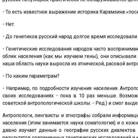
- То есть известное выражение историка Карамзина «пос
- Нет.
- До генетиков русский народ долгое время исследовали
- Генетические исследования народов часто воспринимают
облик населения (как мы изучаем гены), они описывали 
наша область науки выросла из этнической, расовой ант
- По каким параметрам?
- Например, по подробности изучения населения. Антроп
своих исследованиях - пока в 10 раз меньше. Возмож
советской антропологической школы. - Ред.) и смог выде
Антропологи, лингвисты и этнографы собрали информац
населения (этим занимается наука соматология) и о кож
давно изу­чает данные о географии русских диалектов
результатов современных генетических исследований и к