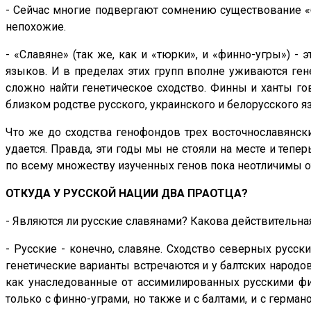
- Сейчас многие подвергают сомнению существование «бр
непохожие.
- «Славяне» (так же, как и «тюрки», и «финно-угры») - 
языков. И в пределах этих групп вполне уживаются ген
сложно найти генетическое сходство. Финны и ханты гов
близком родстве русского, украинского и белорусского я
Что же до сходства генофондов трех восточнославянских
удается. Правда, эти годы мы не стояли на месте и теп
по всему множеству изученных генов пока неотличимы от
ОТКУДА У РУССКОЙ НАЦИИ ДВА ПРАОТЦА?
- Являются ли русские славянами? Какова действительна
- Русские - конечно, славяне. Сходство северных русс
генетические варианты встречаются и у балтских народо
как унаследованные от ассимилированных русскими фи
только с финно-уграми, но также и с балтами, и с герм