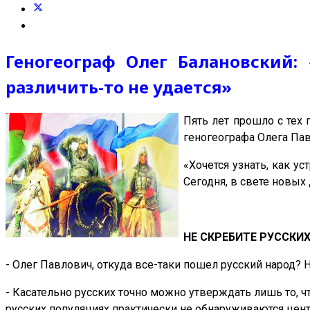
Геногеограф Олег Балановский:
различить-то не удается»
Пять лет прошло с тех 
геногеографа Олега Пав
«Хочется узнать, как у
Сегодня, в свете новых
НЕ СКРЕБИТЕ РУССКИ
- Олег Павлович, откуда все-таки пошел русский народ? 
- Касательно русских точно можно утверждать лишь то, ч
русских популяциях практически не обнаруживаются цент