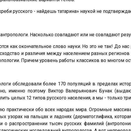
креби русского - найдешь татарина» наукой не подтвержда
 антропологи. Насколько совпадают или не совпадают рез
ся как окончательное слово нау­ки. Но это не так! До н
сходство и различия между населением разных регионов 
ропологии. Причем уровень работы классиков во многом о
ологи обследовали более 170 популяций в пределах исто
но, именно поэтому Виктор Валерьянович Бунак (выда
лить целых 12 типов русского населения, а мы - только т
ию практически обо всех народах мира. Огромные масси
ных узорах на пальцах и ладонях (дерматоглифика, котора
 и о распространении тысяч русских фамилий (антропо
лассических исследований антропологов. А вот непреодол