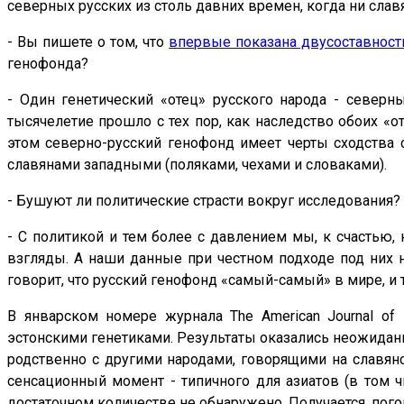
северных русских из столь давних времен, когда ни славя
- Вы пишете о том, что
впервые показана двусоставност
генофонда?
- Один генетический «отец» русского народа - северн
тысячелетие прошло с тех пор, как наследство обоих «
этом северно-русский генофонд имеет черты сходства 
славянами западными (поляками, чехами и словаками).
- Бушуют ли политические страсти вокруг исследования?
- С политикой и тем более с давлением мы, к счастью,
взгляды. А наши данные при честном подходе под них н
говорит, что русский генофонд «самый-самый» в мире, и те
В январском номере журнала The American Journal of
эстонскими генетиками. Результаты оказались неожиданны
родственно с другими народами, говорящими на славянс
сенсационный момент - типичного для азиатов (в том 
достаточном количестве не обнаружено. Получается, пого