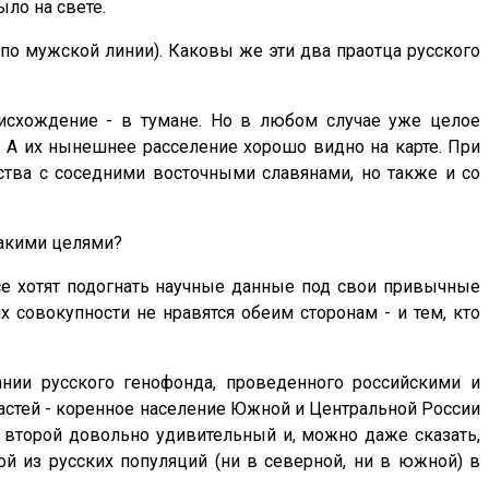
ыло на свете.
по мужской линии). Каковы же эти два праотца русского
роисхождение - в тумане. Но в любом случае уже целое
. А их нынешнее расселение хорошо видно на карте. При
ства с соседними восточными славянами, но также и со
какими целями?
Все хотят подогнать научные данные под свои привычные
 совокупности не нравятся обеим сторонам - и тем, кто
ании русского генофонда, проведенного российскими и
 частей - коренное население Южной и Центральной России
И второй довольно удивительный и, можно даже сказать,
ой из русских популяций (ни в северной, ни в южной) в