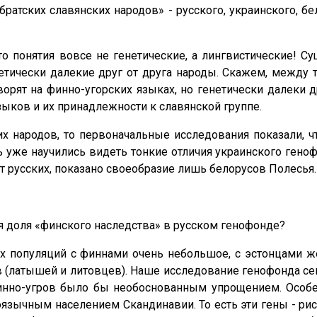
атских славянских народов» - русского, украинского, б
это понятия вовсе не генетические, а лингвистические! 
етически далекие друг от друга народы. Скажем, между т
орят на финно-угорских языках, но генетически далеки д
зыков и их принадлежности к славянской группе.
 народов, то первоначальные исследования показали, чт
ерь уже научились видеть тонкие отличия украинского ген
 русских, показано своеобразие лишь белорусов Полесья.
я доля «финского наследства» в русском генофонде?
ких популяций с финнами очень небольшое, с эстонцами ж
в (латышей и литовцев). Наше исследование генофонда сев
нно-угров было бы необоснованным упрощением. Особен
аноязычным населением Скандинавии. То есть эти гены - 