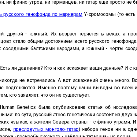
н, ни финно-угров, ни германцев, ни татар еще просто не б
ь русского генофонда по маркерам
Y-хромосомы (то есть 
ый, другой - южный. Их возраст теряется в веках, а п
отцов» стало общим достоянием всего русского генофонда
с соседними балтскими народами, а южный - черты сход
 Есть ли давление? Кто и как искажает ваши данные? И с 
 никогда не встречались. А вот искажений очень много. 
е подгоняются. Именно поэтому наши выводы во всей их
м, кто заявляет, что он не существует.
 Human Genetics была опубликована статья об исследов
ми: по сути, русский этнос генетически состоит из двух
ких языках, а жители Севера страны - с финно-уграми. 
числе,
пресловутых монголо-татар
) набора генов ни в одн
ворка «поскреби русского - найдешь татарина» не верна.