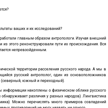
ется?
ультаты ваших и их исследований?
ас работали главным образом антропологи. Изучая внешний
и из этого реконструировали пути их происхождения. Вся
стается непревзойденным.
рической территории расселения русского народа. А мы в
ющийся русский антрополог, один из основоположников
ри (северный, южный и переходный).
вы информации накоплены о физическом облике русского
я обнаруживает различия у разных народов). Лингвистика
нимика). Можно перечислять много примеров совпадений
имых противоречий не могу назвать ни одного.