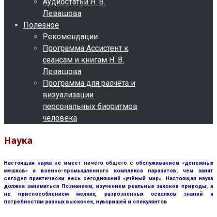
Аудиостатьи Н. В.
Левашова
Полезное
Рекомендации
Программа Ассистент к
сеансам и книгам Н. В.
Левашова
Программа для расчёта и
визуализации
персональных биоритмов
человека
Наука
Настоящая наука не имеет ничего общего с обслуживанием «денежных
мешков» и военно-промышленного комплекса паразитов, чем занят
сегодня практически весь сегодняшний «учёный мир». Настоящая наука
должна заниматься Познанием, изучением реальных законов природы, а
не приспособлением мелких, разрозненных осколков знаний к
потребностям разных выскочек, нуворишей и спекулянтов