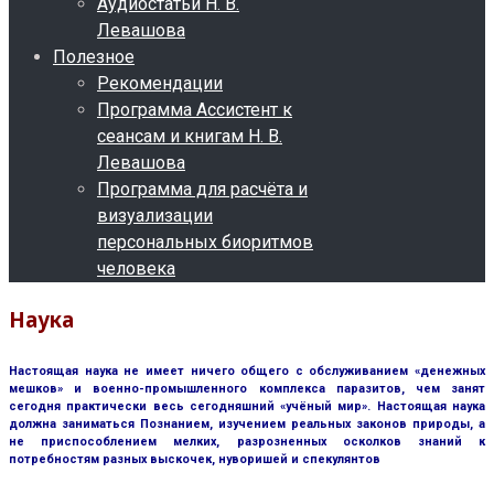
Аудиостатьи Н. В.
Левашова
Полезное
Рекомендации
Программа Ассистент к
сеансам и книгам Н. В.
Левашова
Программа для расчёта и
визуализации
персональных биоритмов
человека
Наука
Настоящая наука не имеет ничего общего с обслуживанием «денежных
мешков» и военно-промышленного комплекса паразитов, чем занят
сегодня практически весь сегодняшний «учёный мир». Настоящая наука
должна заниматься Познанием, изучением реальных законов природы, а
не приспособлением мелких, разрозненных осколков знаний к
потребностям разных выскочек, нуворишей и спекулянтов