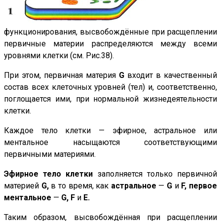
функционирования, высвобождённые при расщеплении
первичные материи распределяются между всеми
уровнями клетки (см. Рис.38).
При этом, первичная материя
G
входит в качественный
состав всех клеточных уровней (тел) и, соответственно,
поглощается ими, при нормальной жизнедеятельности
клетки.
Каждое тело клетки — эфирное, астральное или
ментальное насыщаются соответствующими
первичными материями.
Эфирное тело клетки
заполняется только первичной
материей
G,
в то время, как
астральное
—
G
и
F,
первое
ментальное
—
G, F
и
Е.
Таким образом, высвобождённая при расщеплении