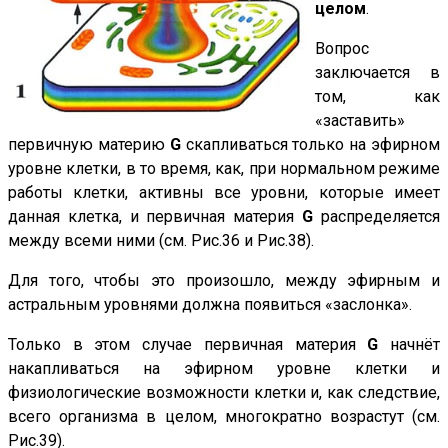
целом
.
Вопрос
заключается в
том, как
«заставить»
первичную материю
G
скапливаться только на эфирном
уровне клетки, в то время, как, при нормальном режиме
работы клетки, активны все уровни, которые имеет
данная клетка, и первичная материя
G
распределяется
между всеми ними (см. Рис.36 и Рис.38).
Для того, чтобы это произошло, между эфирным и
астральным уровнями должна появиться «заслонка».
Только в этом случае первичная материя
G
начнёт
накапливаться на эфирном уровне клетки и
физиологические возможности клетки и, как следствие,
всего организма в целом, многократно возрастут (см.
Рис.39).