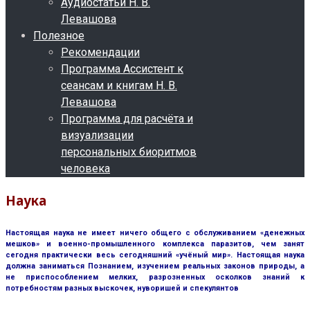
Аудиостатьи Н. В.
Левашова
Полезное
Рекомендации
Программа Ассистент к
сеансам и книгам Н. В.
Левашова
Программа для расчёта и
визуализации
персональных биоритмов
человека
Наука
Настоящая наука не имеет ничего общего с обслуживанием «денежных
мешков» и военно-промышленного комплекса паразитов, чем занят
сегодня практически весь сегодняшний «учёный мир». Настоящая наука
должна заниматься Познанием, изучением реальных законов природы, а
не приспособлением мелких, разрозненных осколков знаний к
потребностям разных выскочек, нуворишей и спекулянтов