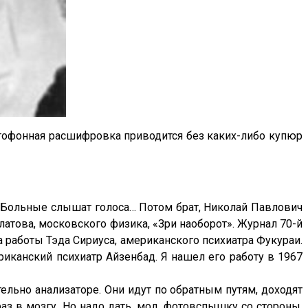
итофонная расшифровка приводится без каких-либо купюр
. Больные слышат голоса… Потом брат, Николай Павлович
латова, московского физика, «Зри наоборот». Журнал 70-й
а работы Тэда Сириуса, американского психиатра Фукураи.
иканский психиатр Айзенбад. Я нашел его работу в 1967
ельно анализаторе. Они идут по обратным путям, доходят
з в мозгу. Но надо дать, мол, фотовспышку со стороны,