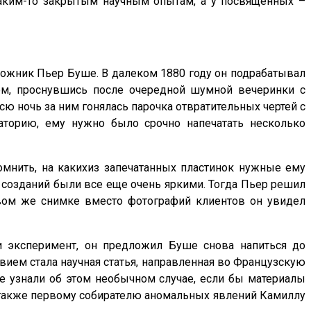
каким-то закрытым научным опытам, а у посвященных –
ожник Пьер Буше. В далеком 1880 году он подрабатывал
ом, проснувшись после очередной шумной вечеринки с
ю ночь за ним гонялась парочка отвратительных чертей с
аторию, ему нужно было срочно напечатать несколько
омнить, на какихиз запечатанных пластинок нужные ему
х созданий были все еще очень яркими. Тогда Пьер решил
вом же снимке вместо фотографий клиентов он увидел
и эксперимент, он предложил Буше снова напиться до
твием стала научная статья, направленная во Французскую
не узнали об этом необычном случае, если бы материалы
 также первому собирателю аномальных явлений Камиллу