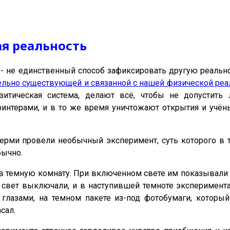
я реальность
- не единственный способ зафиксировать другую реально
ельно существующей и связанной с нашей физической реа
азитическая система, делают всё, чтобы не допустит
интерами, и в то же время уничтожают открытия и учён
Перми провели необычный эксперимент, суть которого в 
бычно.
в темную комнату. При включенном свете им показывали
 свет выключали, и в наступившей темноте эксперимента
лазами, на темном пакете из-под фотобумаги, который
сал.