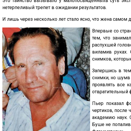
Это таинство вызывало у малопосвященныхв суть эксп
нетерпеливый трепет в ожидании результатов.
И лишь через несколько лет стало ясно, что жена самом 
Впервые со стра
тем, что занима
распухшей голово
виламив руках.
снимков, которые
Запершись в тем
снимки, но шумв 
проявлять все к
отвратительный 
Пьер показал ф
чертиков, после 
академию наук. 
Буше не попалив