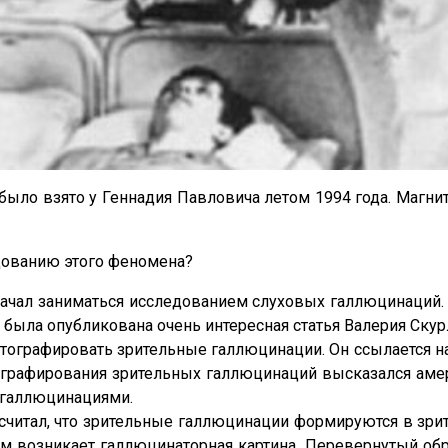
было взято у Геннадия Павловича летом 1994 года. Магн
дованию этого феномена?
я начал заниматься исследованием слуховых галлюцинаций
была опубликована очень интересная статья Валерия Скур
отографировать зрительные галлюцинации. Он ссылается н
ографирования зрительных галлюцинаций высказался амер
и галлюцинациями.
считал, что зрительные галлюцинации формируются в зрит
м возникает галлюцинаторная картина. Перевернутый обра