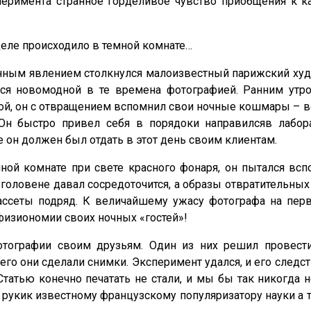
еримента странное горделивое чувство приобщения к 
деле происходило в темной комнате…
нным явлением столкнулся малоизвестный парижский худ
лся новомодной в те времена фотографией. Ранним утр
й, он с отвращением вспомнил свои ночные кошмары – вс
 Он быстро привел себя в порядоки направилсяв лабор
 он должен был отдать в этот день своим клиентам.
ной комнате при свете красного фонаря, он пытался всп
головене давал сосредоточится, а образы отвратительны
ассеты подряд. К величайшему ужасу фотографа на пер
физиономии своих ночных «гостей»!
отографии своим друзьям. Один из них решил провест
чего они сделали снимки. Эксперимент удался, и его следс
Статью конечно печатать не стали, и мы бы так никогда 
 рукик известному французскому популяризатору науки а