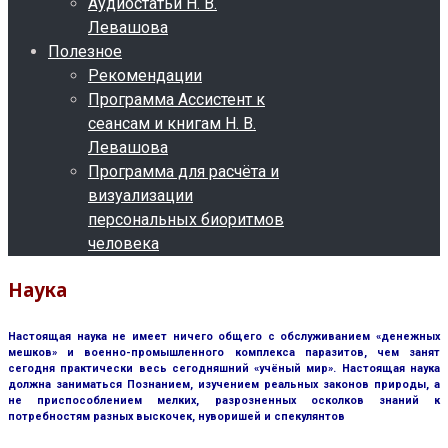
Аудиостатьи Н. В.
Левашова
Полезное
Рекомендации
Программа Ассистент к
сеансам и книгам Н. В.
Левашова
Программа для расчёта и
визуализации
персональных биоритмов
человека
Наука
Настоящая наука не имеет ничего общего с обслуживанием «денежных
мешков» и военно-промышленного комплекса паразитов, чем занят
сегодня практически весь сегодняшний «учёный мир». Настоящая наука
должна заниматься Познанием, изучением реальных законов природы, а
не приспособлением мелких, разрозненных осколков знаний к
потребностям разных выскочек, нуворишей и спекулянтов