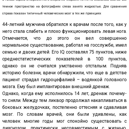
темное пространство на фотографиях слева занято жидкостью. Для сравнения
справа показан типичный человеческих мозг в тех же проекциях
44-летний мужчина обратился к врачам после того, как у
него стала слабеть и плохо функционировать левая нога.
Отмечается, что до этого он вел совершенно
нормальное существование, работал на госслужбе, имел
семью и двоих детей. Его IQ составлял 75 пунктов, ниже
среднестатистических показателей в 100 пунктов,
однако он не считался умственно отсталым. Подняв
историю болезни, врачи обнаружили, что еще в детстве
пациент страдал гидроцефалией – водянкой головного
мозга. Ему был имплантирован внешний дренаж.
Однако, когда ему исполнилось 14 лет, дренаж почему-
то сняли. Между тем ликвор продолжал накапливаться в
боковых желудочках, постепенно оттесняя и сдавливая
мозг. По словам врачей, они были удивлены, как
человек многие годы мог спокойно существовать с
диагнозом, практически несовместимым с жизнью.