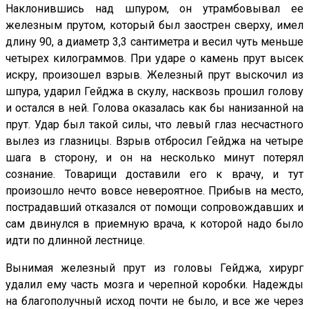
Наклонившись над шпуром, он утрамбовывал ее
железным прутом, который был заострен сверху, имел
длину 90, а диаметр 3,3 сантиметра и весил чуть меньше
четырех килограммов. При ударе о камень прут высек
искру, произошел взрыв. Железный прут выскочил из
шпура, ударил Гейджа в скулу, насквозь прошил голову
и остался в ней. Голова оказалась как бы нанизанной на
прут. Удар был такой силы, что левый глаз несчастного
вылез из глазницы. Взрыв отбросил Гейджа на четыре
шага в сторону, и он на несколько минут потерял
сознание. Товарищи доставили его к врачу, и тут
произошло нечто вовсе невероятное. Прибыв на место,
пострадавший отказался от помощи сопровождавших и
сам двинулся в приемную врача, к которой надо было
идти по длинной лестнице.
Вынимая железный прут из головы Гейджа, хирург
удалил ему часть мозга и черепной коробки. Надежды
на благополучный исход почти не было, и все же через