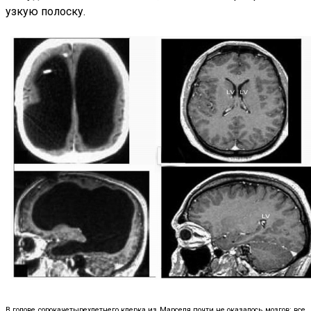
узкую полоску.
В голове сорокачетырехлетнего клерка из Марселя почти не оказалось мозгов: все