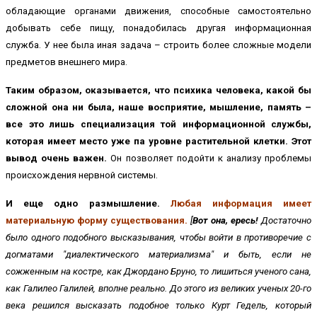
обладающие органами движения, способные самостоятельно
добывать себе пищу, понадобилась другая информационная
служба. У нее была иная задача – строить более сложные модели
предметов внешнего мира.
Таким образом, оказывается, что психика человека, какой бы
сложной она ни была, наше восприятие, мышление, память –
все это лишь специализация той информационной службы,
которая имеет место уже па уровне растительной клетки. Этот
вывод очень важен.
Он позволяет подойти к анализу проблемы
происхождения нервной системы.
И еще одно размышление.
Любая информация имеет
материальную форму существования.
[
Вот она, ересь!
Достаточно
было одного подобного высказывания, чтобы войти в противоречие с
догматами "диалектического материализма" и быть, если не
сожженным на костре, как Джордано Бруно, то лишиться ученого сана,
как Галилео Галилей, вполне реально. До этого из великих ученых 20-го
века решился высказать подобное только Курт Гедель, который