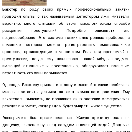
Бакстер по роду своих прямых профессиональных занятий
проводил опыты с так называемым детектором лжи. Читатели,
вероятно, много слышали об этом психологическом способе
раскрытия преступлений. Подробно описывать его
нецелесообразно. Это система тонких электронных приборов, с
помощью которых можно регистрировать эмоциональные
процессы, происходящие с человеком. Если подозреваемый в
преступлении, когда ему показывают какой-нибудь предмет,
имеющий отношение к преступлению, обнаруживает волнение,
вероятность его вины повышается.
Однажды Бакстеру пришла в голову в высшей степени необычная
мысль: поставить датчики на лист комнатного растения. Ему
захотелось выяснить, не возникнет ли в растении электрическая
реакция в момент, когда рядом будет умирать живое существо.
Эксперимент был организован так. Живую креветку клали на
дощечку, закрепленную над сосудом с кипящей водой. Дощечка
эта перевёртывалась в минуту, не известную даже самому