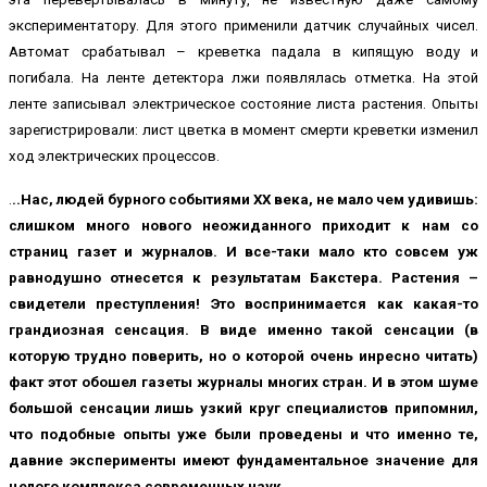
экспериментатору. Для этого применили датчик случайных чисел.
Автомат срабатывал – креветка падала в кипящую воду и
погибала. На ленте детектора лжи появлялась отметка. На этой
ленте записывал электрическое состояние листа растения. Опыты
зарегистрировали: лист цветка в момент смерти креветки изменил
ход электрических процессов.
.
..Нас, людей бурного событиями XX века, не мало чем удивишь:
слишком много нового неожиданного приходит к нам со
страниц газет и журналов. И все-таки мало кто совсем уж
равнодушно отнесется к результатам Бакстера. Растения –
свидетели преступления! Это воспринимается как какая-то
грандиозная сенсация. В виде именно такой сенсации (в
которую трудно поверить, но о которой очень инресно читать)
факт этот обошел газеты журналы многих стран. И в этом шуме
большой сенсации лишь узкий круг специалистов припомнил,
что подобные опыты уже были проведены и что именно те,
давние эксперименты имеют фундаментальное значение для
целого комплекса современных наук.