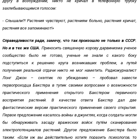
другу в возбуждении, никто не кричал в телефонную трубку
захлебывающимся голосом:
- Слышали?! Растения чувствуют, растениям больно, растения кричат,
растения все запоминают!»
Справедливости ради, замечу, что так произошло не только в СССР.
Но и в тех же США.
Приносить священную корову дарвинизма ученое
сообщество было не готово, ученые не знали с какого боку
подступиться к решению круга возникавших проблем, а путей
получения реальной отдачи никто не мог наметить. Радиожурналист
Лонг Джон – скептик по убеждению – пробовал завести
первопроходца Бакстера в тупик своими вопросами о возможности
практического применения открытого Бакстером первичного
восприятия растений. В качестве ответа Бакстер дал две
фантастические версии практического применения своего открытия.
Первое предложение касалось войны в джунглях, когда солдаты могли
бы обнаруживать засаду вражеских войск путём сканирования
электропотенциалов растений. Другое предложение Бакстера было
таким: «Если уж вы действительно хотите поразить психологов, то