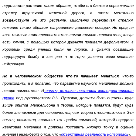
подключите растение таким образом, чтобы его биотоки переключали
стрелку игрушечной железной дороги, а затем ментально
воздействуйте на это растение, мысленно переключая стрелки,
изменяя таким образом направление движения поезда». Но вряд ли
кого-то могли заинтересовать столь сомнительные перспективы, когда
есть химия, с помощью которой джунгли поливали дефолиантом, а
королями среди ученых были не лирики, а физики создавшие
водородную бомбу и как раз в те годы успешно испытывавшие
нейтронную.
Но в человеческом обществе что-то начинает меняться,
что-то
происходить, и я полагаю, что парадигма научного мышления должна
вскоре поменяться. И
опыты, которые поставила исследовательская
группа
под руководством В.Н. Пушкина, должны быть оценены куда
выше опытов Майкельсона и теории, которые появятся, будут куда
более значимыми для человечества, чем теории относительности. Эти
опыты, возможно, заполнят тот пробел сомнений, который породила
квантовая механика и должны поставить жирную точку в оценке
мнения Гейзенберга о том, что «
объективная реальность испарилась
«.