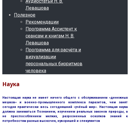
Аудиостатьи Н. В.
Левашова
Полезное
Рекомендации
Программа Ассистент к
сеансам и книгам Н. В.
Левашова
Программа для расчёта и
визуализации
персональных биоритмов
человека
Наука
Настоящая наука не имеет ничего общего с обслуживанием «денежных
мешков» и военно-промышленного комплекса паразитов, чем занят
сегодня практически весь сегодняшний «учёный мир». Настоящая наука
должна заниматься Познанием, изучением реальных законов природы, а
не приспособлением мелких, разрозненных осколков знаний к
потребностям разных выскочек, нуворишей и спекулянтов