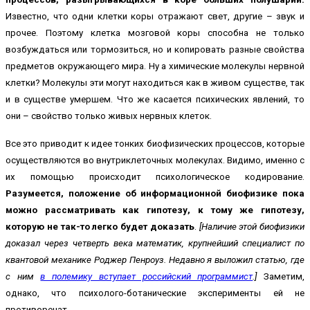
Известно, что одни клетки коры отражают свет, другие – звук и
прочее. Поэтому клетка мозговой коры способна не только
возбуждаться или тормозиться, но и копировать разные свойства
предметов окружающего мира. Ну а химические молекулы нервной
клетки? Молекулы эти могут находиться как в живом существе, так
и в существе умершем. Что же касается психических явлений, то
они – свойство только живых нервных клеток.
Все это приводит к идее тонких биофизических процессов, которые
осуществляются во внутриклеточных молекулах. Видимо, именно с
их помощью происходит психологическое кодирование.
Разумеется, положение об информационной биофизике пока
можно рассматривать как гипотезу, к тому же гипотезу,
которую не так-то легко будет доказать
.
[Наличие этой биофизики
доказал через четверть века математик, крупнейший специалист по
квантовой механике Роджер Пенроуз. Недавно я выложил статью, где
с ним
в полемику вступает российский программист
.]
Заметим,
однако, что психолого-ботанические эксперименты ей не
противоречат.