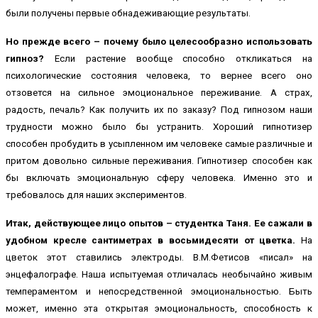
были получены первые обнадеживающие результаты.
Но прежде всего – почему было целесообразно использовать
гипноз?
Если растение вообще способно откликаться на
психологические состояния человека, то вернее всего оно
отзовется на сильное эмоциональное переживание. А страх,
радость, печаль? Как получить их по заказу? Под гипнозом наши
трудности можно было бы устранить. Хороший гипнотизер
способен пробудить в усыпленном им человеке самые различные и
притом довольно сильные переживания. Гипнотизер способен как
бы включать эмоциональную сферу человека. Именно это и
требовалось для наших экспериментов.
Итак, действующее лицо опытов – студентка Таня. Ее сажали в
удобном кресле сантиметрах в восьмидесяти от цветка.
На
цветок этот ставились электроды. В.М.Фетисов «писал» на
энцефалографе. Наша испытуемая отличалась необычайно живым
темпераментом и непосредственной эмоциональностью. Быть
может, именно эта открытая эмоциональность, способность к