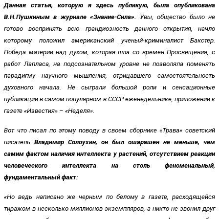
Данная статья, которую я здесь публикую, была опубликована
В.Н.Пушкиным в журнале «Знание-Сила».
Увы, общество было не
готово воспринять всю грандиозность данного открытия, начло
которому положил американский ученый-криминалист Бакстер.
Победа материи над духом, которая шла со времен Просвещения, с
работ Лапласа, на подсознательном уровне не позволяла поменять
парадигму научного мышления, отрицавшего самостоятельность
духовного начала. Не сыграли большой роли и сенсационные
публикации в самом популярном в СССР еженедельнике, приложении к
газете «Известия» – «Неделя».
Вот что писал по этому поводу в своем сборнике «Трава» советский
писатель
Владимир Солоухин, он был ошарашен не меньше, чем
самим фактом наличия интеллекта у растений, отсутствием реакции
человеческого интеллекта на столь феноменальный,
фундаментальный факт:
«Но ведь написано же черным по белому в газете, расходящейся
тиражом в несколько миллионов экземпляров, а никто не звонил друг