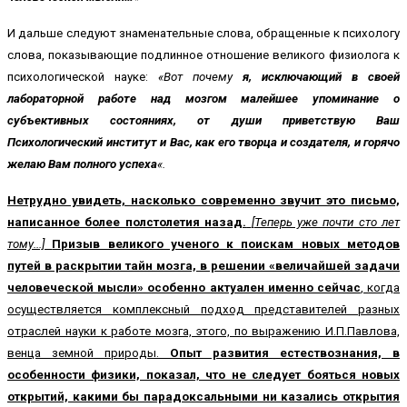
И дальше следуют знаменательные слова, обращенные к психологу
слова, показывающие подлинное отношение великого физиолога к
психологической науке:
«Вот почему
я, исключающий в своей
лабораторной работе над мозгом малейшее упоминание о
субъективных состояниях, от души приветствую Ваш
Психологический институт и Вас, как его творца и создателя, и горячо
желаю Вам полного успеха
«.
Нетрудно увидеть, насколько современно звучит это письмо,
написанное более полстолетия назад.
[Теперь уже почти сто лет
тому...]
Призыв великого ученого к поискам новых методов
путей в раскрытии тайн мозга, в решении «величайшей задачи
человеческой мысли» особенно актуален именно сейчас
, когда
осуществляется комплексный подход представителей разных
отраслей науки к работе мозга, этого, по выражению И.П.Павлова,
венца земной природы.
Опыт развития естествознания, в
особенности физики, показал, что не следует бояться новых
открытий, какими бы парадоксальными ни казались открытия