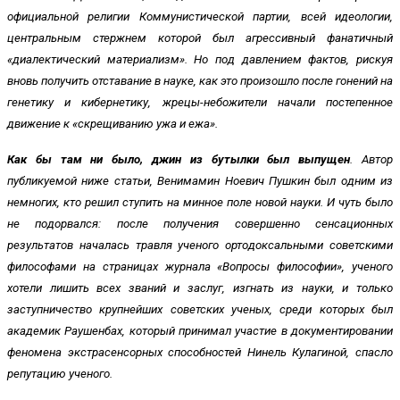
официальной религии Коммунистической партии, всей идеологии,
центральным стержнем которой был агрессивный фанатичный
«диалектический материализм». Но под давлением фактов, рискуя
вновь получить отставание в науке, как это произошло после гонений на
генетику и кибернетику, жрецы-небожители начали постепенное
движение к «скрещиванию ужа и ежа».
Как бы там ни было, джин из бутылки был выпущен
. Автор
публикуемой ниже статьи, Венимамин Ноевич Пушкин был одним из
немногих, кто решил ступить на минное поле новой науки. И чуть было
не подорвался: после получения совершенно сенсационных
результатов началась травля ученого ортодоксальными советскими
философами на страницах журнала «Вопросы философии», ученого
хотели лишить всех званий и заслуг, изгнать из науки, и только
заступничество крупнейших советских ученых, среди которых был
академик Раушенбах, который принимал участие в документировании
феномена экстрасенсорных способностей Нинель Кулагиной, спасло
репутацию ученого.