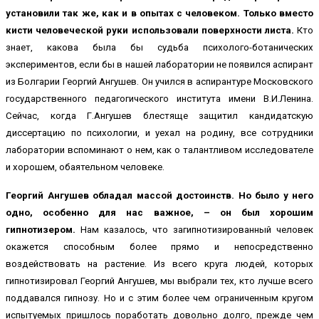
установили так же, как и в опытах с человеком. Только вместо
кисти человеческой руки использовали поверхности листа.
Кто
знает, какова была бы судьба психолого-ботанических
экспериментов, если бы в нашей лаборатории не появился аспирант
из Болгарии Георгий Ангушев. Он учился в аспирантуре Московского
государственного педагогического института имени В.И.Ленина.
Сейчас, когда Г.Ангушев блестяще защитил кандидатскую
диссертацию по психологии, и уехал на родину, все сотрудники
лаборатории вспоминают о нем, как о талантливом исследователе
и хорошем, обаятельном человеке.
Георгий Ангушев обладал массой достоинств. Но было у него
одно, особенно для нас важное, – он был хорошим
гипнотизером.
Нам казалось, что загипнотизированный человек
окажется способным более прямо и непосредственно
воздействовать на растение. Из всего круга людей, которых
гипнотизировал Георгий Ангушев, мы выбрали тех, кто лучше всего
поддавался гипнозу. Но и с этим более чем ограниченным кругом
испытуемых пришлось поработать довольно долго, прежде чем