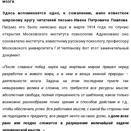
мозга.
Здесь вспоминается одно, к сожалению, мало известное
широкому кругу читателей письмо Ивана Петровича Павлова.
Письмо это было написано еще в марте 1914 года по случаю
открытия Московского института психологии. Адресовано оно
основателю института, известному русскому психологу, профессору
Московского университета Г.И.Челпанову. Вот этот замечательный
документ.
«После славных побед науки над мертвым миром пришел черед
разработки и живого мира, а в нем и венца земной природы –
деятельности мозга. Задача на этом последнем пункте так
невыразимо велика и сложна, что требуются все ресурсы мысли:
абсолютная свобода, полная отрешенность от шаблонов, какое только
возможно разнообразие точек зрения и способов действия и т.д.,
чтобы обеспечить успех. Все работники мысли, с какой бы стороны они
ни подходили к предмету, все увидят нечто на свою долю, а
доли всех
рано или поздно сложатся в разрешение величайшей задачи
человеческой мысли…
«