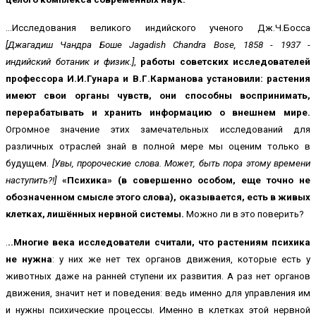
…Исследования великого индийского ученого Дж.Ч.Босса
[Джагадиш Чандра Боше Jagadish Chandra Bose, 1858 - 1937 -
индийский ботаник и физик.]
,
работы советских исследователей
профессора И.И.Гунара и В.Г.Карманова установили: растения
имеют свои органы чувств, они способны воспринимать,
перерабатывать и хранить информацию о внешнем мире.
Огромное значение этих замечательных исследований для
различных отраслей знай в полной мере мы оценим только в
будущем.
[Увы, пророческие слова. Может, быть пора этому времени
наступить?!]
«Психика» (в совершенно особом, еще точно не
обозначенном смысле этого слова), оказывается, есть в живых
клетках, лишённых нервной системы.
Можно ли в это поверить?
.
..Многие века исследователи считали, что растениям психика
не нужна
: у них же нет тех органов движения, которые есть у
животных даже на ранней ступени их развития. А раз нет органов
движения, значит нет и поведения: ведь именно для управления им
и нужны психические процессы. Именно в клетках этой нервной