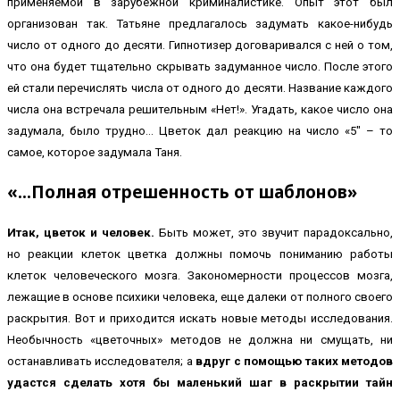
применяемой в зарубежной криминалистике. Опыт этот был
организован так. Татьяне предлагалось задумать какое-нибудь
число от одного до десяти. Гипнотизер договаривался с ней о том,
что она будет тщательно скрывать задуманное число. После этого
ей стали перечислять числа от одного до десяти. Название каждого
числа она встречала решительным «Нет!». Угадать, какое число она
задумала, было трудно… Цветок дал реакцию на число «5″ – то
самое, которое задумала Таня.
«…Полная отрешенность от шаблонов»
Итак, цветок и человек.
Быть может, это звучит парадоксально,
но реакции клеток цветка должны помочь пониманию работы
клеток человеческого мозга. Закономерности процессов мозга,
лежащие в основе психики человека, еще далеки от полного своего
раскрытия. Вот и приходится искать новые методы исследования.
Необычность «цветочных» методов не должна ни смущать, ни
останавливать исследователя; а
вдруг с помощью таких методов
удастся сделать хотя бы маленький шаг в раскрытии тайн