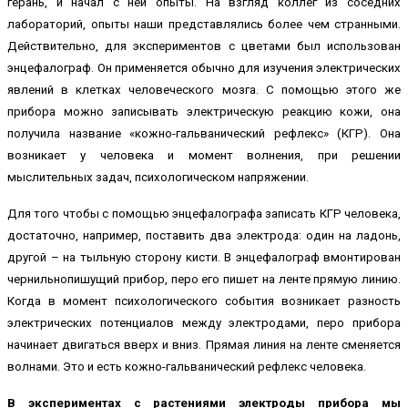
герань, и начал с ней опыты. На взгляд коллег из соседних
лабораторий, опыты наши представлялись более чем странными.
Действительно, для экспериментов с цветами был использован
энцефалограф. Он применяется обычно для изучения электрических
явлений в клетках человеческого мозга. С помощью этого же
прибора можно записывать электрическую реакцию кожи, она
получила название «кожно-гальванический рефлекс» (КГР). Она
возникает у человека и момент волнения, при решении
мыслительных задач, психологическом напряжении.
Для того чтобы с помощью энцефалографа записать КГР человека,
достаточно, например, поставить два электрода: один на ладонь,
другой – на тыльную сторону кисти. В энцефалограф вмонтирован
чернильнопишущий прибор, перо его пишет на ленте прямую линию.
Когда в момент психологического события возникает разность
электрических потенциалов между электродами, перо прибора
начинает двигаться вверх и вниз. Прямая линия на ленте сменяется
волнами. Это и есть кожно-гальванический рефлекс человека.
В экспериментах с растениями электроды прибора мы