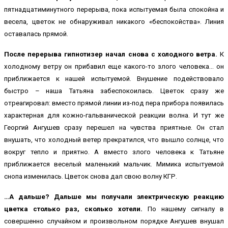
пятнадцатиминутного перерыва, пока испытуемая была спокойна и
весела, цветок не обнаруживал никакого «беспокойства». Линия
оставалась прямой.
После перерыва гипнотизер начал снова с холодного ветра.
К
холодному ветру он прибавил еще какого-то злого человека… он
приближается к нашей испытуемой. Внушение подействовало
быстро – наша Татьяна забеспокоилась. Цветок сразу же
отреагировал: вместо прямой линии из-под пера прибора появилась
характерная для кожно-гальванической реакции волна. И тут же
Георгий Ангушев сразу перешел на чувства приятные. Он стал
внушать, что холодный ветер прекратился, что вышло солнце, что
вокруг тепло и приятно. А вместо злого человека к Татьяне
приближается веселый маленький мальчик. Мимика испытуемой
снопа изменилась. Цветок снова дал свою волну КГР.
…А дальше? Дальше мы получали электрическую реакцию
цветка столько раз, сколько хотели.
По нашему сигналу в
совершенно случайном и произвольном порядке Ангушев внушал