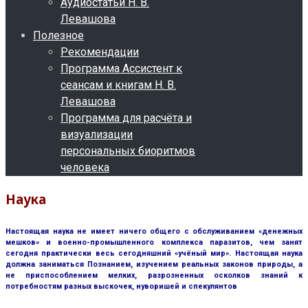
Аудиостатьи Н. В.
Левашова
Полезное
Рекомендации
Программа Ассистент к
сеансам и книгам Н. В.
Левашова
Программа для расчёта и
визуализации
персональных биоритмов
человека
Наука
Настоящая наука не имеет ничего общего с обслуживанием «денежных
мешков» и военно-промышленного комплекса паразитов, чем занят
сегодня практически весь сегодняшний «учёный мир». Настоящая наука
должна заниматься Познанием, изучением реальных законов природы, а
не приспособлением мелких, разрозненных осколков знаний к
потребностям разных выскочек, нуворишей и спекулянтов