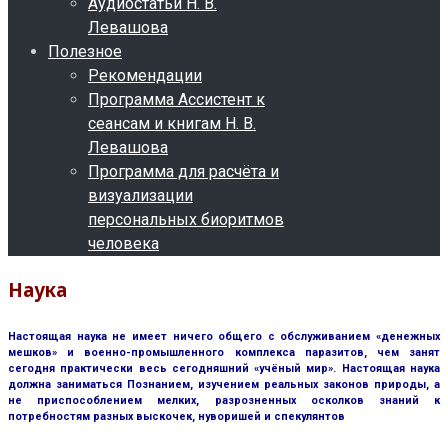
Аудиостатьи Н. В.
Левашова
Полезное
Рекомендации
Программа Ассистент к
сеансам и книгам Н. В.
Левашова
Программа для расчёта и
визуализации
персональных биоритмов
человека
Наука
Настоящая наука не имеет ничего общего с обслуживанием «денежных
мешков» и военно-промышленного комплекса паразитов, чем занят
сегодня практически весь сегодняшний «учёный мир». Настоящая наука
должна заниматься Познанием, изучением реальных законов природы, а
не приспособлением мелких, разрозненных осколков знаний к
потребностям разных выскочек, нуворишей и спекулянтов