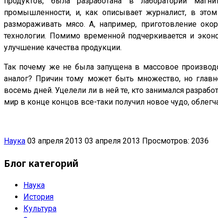
продуктов, была разработана в лаборатории магни
промышленности, и, как описывает журналист, в это
размораживать мясо. А, например, приготовление ок
технологии. Помимо временной подчеркивается и экон
улучшение качества продукции.
Так почему же не была запущена в массовое производс
аналог? Причин тому может быть множество, но главно
восемь дней. Уцелели ли в ней те, кто занимался разрабо
мир в конце концов все-таки получил новое чудо, обле
Наука
03 апреля 2013
03 апреля 2013
Просмотров: 2036
Блог категорий
Наука
История
Культура