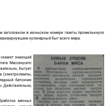
им заголовком в июньском номере газеты промелькнуло
 перевернувшем кулинарный быт всего мира.
— скажет знающий
тата Массачусетс
вительно, бытует
на (электролампы,
ладный батончик
н. Действительно,
бработки мясных