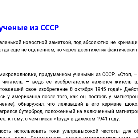
ученые из СССР
аленькой новостной заметкой, под абсолютно не кричащ
огда еще не оцененном, но через десятилетия фактически
микроволновки, придуманном учеными из СССР. «Стоп, 
читатель, — ведь ее изобретателем является житель ш
нтовавший свое изобретение 8 октября 1945 года!» Дейст
ь у американца после того, как он, постояв у магнетро
чение), обнаружил, что лежавший в его кармане шоко
 нагрелся бутерброд, положенный на включенный магнетро
е, к тому, о чем писал «Труд» в далеком 1941 году.
ность использовать токи ультравысокой частоты для о