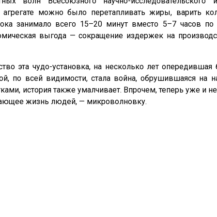
тных волн Всесоюзного научно-исследовательского и
м агрегате можно было перетапливать жиры, варить ко
орока занимало всего 15–20 минут вместо 5–7 часов п
омическая выгода — сокращение издержек на производс
тво эта чудо-установка, на несколько лет опередившая
й, по всей видимости, стала война, обрушившаяся на н
тками, история также умалчивает. Впрочем, теперь уже и н
гчающее жизнь людей, — микроволновку.