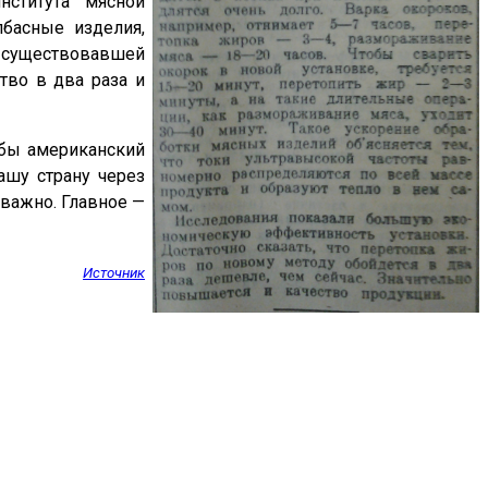
нститута мясной
лбасные изделия,
о существовавшей
тво в два раза и
 бы американский
ашу страну через
еважно. Главное —
Источник