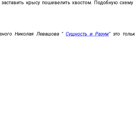
ли заставить крысу пошевелить хвостом. Подобную схем
ученого Николая Левашова "
Сущность и Разум
" это толь