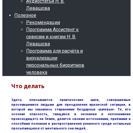
Аудиостатьи Н. В.
Левашова
Полезное
Рекомендации
Программа Ассистент к
сеансам и книгам Н. В.
Левашова
Программа для расчёта и
визуализации
персональных биоритмов
человека
Что делать
Здесь описываются практические шаги, совершаемые
проснувшимися людьми для преодоления кризисной ситуации, в
которой мы оказались стараниями бездарных «рулевых». Те, кто
осознал опасность, таящуюся в незнании и непонимании
происходящего на Земле, делятся своими источниками, приёмами и
способами познания и распространения узнанного среди остальных
просыпающихся от ментального сна людей…