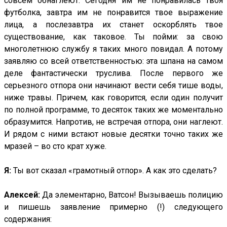
совсем обнаглеют. Сегодня им не понравилась твоя
футболка, завтра им не понравится твое выражение
лица, а послезавтра их станет оскорблять твое
существование, как таковое. Ты пойми: за свою
многолетнюю службу я таких много повидал. А потому
заявляю со всей ответственностью: эта шпана на самом
деле фантастически труслива. После первого же
серьезного отпора они начинают вести себя тише воды,
ниже травы. Причем, как говорится, если один получит
по полной программе, то десяток таких же моментально
образумится. Напротив, не встречая отпора, они наглеют.
И рядом с ними встают новые десятки точно таких же
мразей – во сто крат хуже.
Я:
Ты вот сказал «грамотный отпор». А как это сделать?
Алексей:
Да элементарно, Ватсон! Вызываешь полицию
и пишешь заявление примерно (!) следующего
содержания: