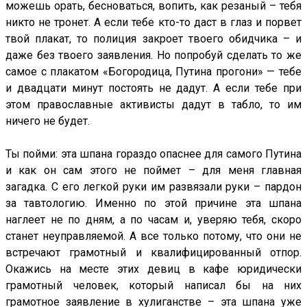
можешь орать, бесноваться, вопить, как резаный – тебя
никто не тронет. А если тебе кто-то даст в глаз и порвет
твой плакат, то полиция закроет твоего обидчика – и
даже без твоего заявления. Но попробуй сделать то же
самое с плакатом «Богородица, Путина прогони» — тебе
и двадцати минут постоять не дадут. А если тебе при
этом православные активисты дадут в табло, то им
ничего не будет.
Ты пойми: эта шпана гораздо опаснее для самого Путина
и как он сам этого не поймет – для меня главная
загадка. С его легкой руки им развязали руки – пардон
за тавтологию. Именно по этой причине эта шпана
наглеет не по дням, а по часам и, уверяю тебя, скоро
станет неуправляемой. А все только потому, что они не
встречают грамотный и квалифицированный отпор.
Окажись на месте этих девиц в кафе юридически
грамотный человек, который написал бы на них
грамотное заявление в хулиганстве – эта шпана уже