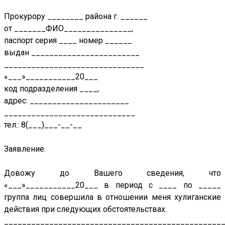
Прокурору ________ района г. ______
от _______ФИО_______________,
паспорт серия ____ номер ______
выдан ________________________
_______________________________
«___»___________20___
код подразделения ____,
адрес: ______________________
_____________________________
тел.: 8(___)___-__-__
Заявление.
Довожу до Вашего сведения, что
«___»___________20___ в период с ____ по _____
группа лиц совершила в отношении меня хулиганские
действия при следующих обстоятельствах.
________________________________________________