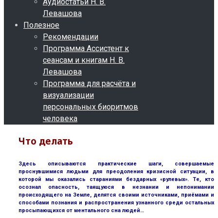
Аудиостатьи Н. В.
Левашова
Полезное
Рекомендации
Программа Ассистент к
сеансам и книгам Н. В.
Левашова
Программа для расчёта и
визуализации
персональных биоритмов
человека
Что делать
Здесь описываются практические шаги, совершаемые
проснувшимися людьми для преодоления кризисной ситуации, в
которой мы оказались стараниями бездарных «рулевых». Те, кто
осознал опасность, таящуюся в незнании и непонимании
происходящего на Земле, делятся своими источниками, приёмами и
способами познания и распространения узнанного среди остальных
просыпающихся от ментального сна людей…