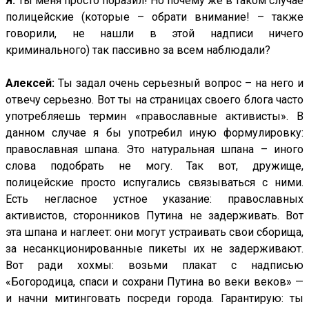
Я:
Ты меня просто поразил! Но почему же в таком случае
полицейские (которые – обрати внимание! – также
говорили, не нашли в этой надписи ничего
криминального) так пассивно за всем наблюдали?
Алексей:
Ты задал очень серьезный вопрос – на него и
отвечу серьезно. Вот ты на страницах своего блога часто
употребляешь термин «православные активисты». В
данном случае я бы употребил иную формулировку:
православная шпана. Это натуральная шпана – иного
слова подобрать не могу. Так вот, дружище,
полицейские просто испугались связываться с ними.
Есть негласное устное указание: православных
активистов, сторонников Путина не задерживать. Вот
эта шпана и наглеет: они могут устраивать свои сборища,
за несанкционированные пикеты их не задерживают.
Вот ради хохмы: возьми плакат с надписью
«Богородица, спаси и сохрани Путина во веки веков» —
и начни митинговать посреди города. Гарантирую: ты