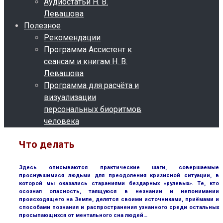
Аудиостатьи Н. В.
Левашова
Полезное
Рекомендации
Программа Ассистент к
сеансам и книгам Н. В.
Левашова
Программа для расчёта и
визуализации
персональных биоритмов
человека
Что делать
Здесь описываются практические шаги, совершаемые
проснувшимися людьми для преодоления кризисной ситуации, в
которой мы оказались стараниями бездарных «рулевых». Те, кто
осознал опасность, таящуюся в незнании и непонимании
происходящего на Земле, делятся своими источниками, приёмами и
способами познания и распространения узнанного среди остальных
просыпающихся от ментального сна людей…