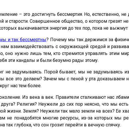
мление – это достигнуть бессмертия. Но, естественно, не 
ней и старости. Совершенное общество, о котором грезят
 которых выкачивается энергия до тех пор, пока не выжму
мы и так бессмертны
? Почему мы так держимся за физиче
т нам взаимодействовать с окружающей средой и развива
о, оно нужно лишь тем, кто стремится управлять этим мир
ебя эти кандалы и были безумно рады этому.
миг не задумываясь. Порой бывает, мы не задумываясь 
мы все это делаем? Зачем мы с пеной у рта доказываем н
круг нас тем более.
околение. Из века в век. Правители сталкивают нас лбами
друга? Религия? Неужели до сих пор неясно, что мы ест
ой жизни. Земля? Неужели так мало земли на всех? Ее хва
ам не понадобятся многие ресурсы, из-за которых мы р
 сна так глубока, что сон грозит перейти в вечную спячку.