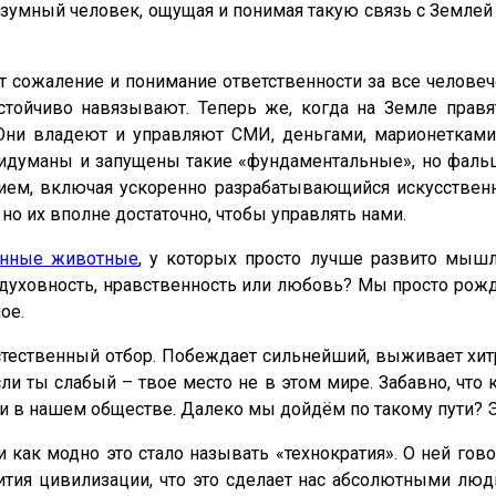
азумный человек, ощущая и понимая такую связь с Землей
сожаление и понимание ответственности за все человече
стойчиво навязывают. Теперь же, когда на Земле прав
 Они владеют и управляют СМИ, деньгами, марионеткам
думаны и запущены такие «фундаментальные», но фальши
анием, включая ускоренно разрабатывающийся искусственн
о их вполне достаточно, чтобы управлять нами.
нные животные
, у которых просто лучше развито мышл
 духовность, нравственность или любовь? Мы просто рож
ое.
тественный отбор. Побеждает сильнейший, выживает хит
ли ты слабый – твое место не в этом мире. Забавно, что к
и в нашем обществе. Далеко мы дойдём по такому пути? Эт
 как модно это стало называть «технократия». О ней говор
ития цивилизации, что это сделает нас абсолютными люд