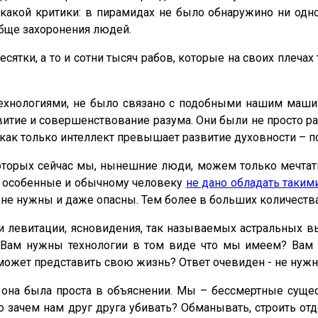
кой критики: в пирамидах не было обнаружино ни одног
обще захоронения людей.
сятки, а то и сотни тысяч рабов, которые на своих плечах
технологиями, не было связано с подобными нашим маши
витие и совершенствование разума. Они были не просто ра
ь: как только интеллект превышает развитие духовности –
оторых сейчас мы, нынешние люди, можем только мечтать
ди особенные и обычному человеку
не дано обладать таким
, не нужны и даже опасны. Тем более в больших количества
левитации, ясновидения, так называемых астральных вы
и, Вам нужны технологии в том виде что мы имеем? В
может представить свою жизнь? Ответ очевиден - не нужн
о она была проста в объяснении. Мы – бессмертные суще
то зачем нам друг друга убивать? Обманывать, строить о