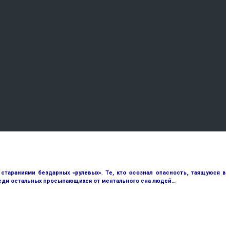
тараниями бездарных «рулевых». Те, кто осознал опасность, таящуюся в
реди остальных просыпающихся от ментального сна людей…