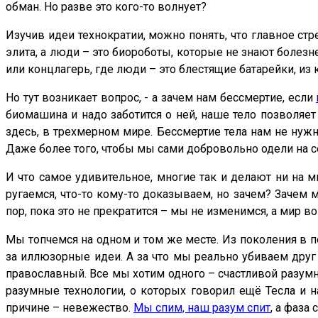
обман. Но разве это кого-то волнует?
Изучив идеи технократии, можно понять, что главное стре
элита, а люди – это биороботы, которые не знают болез
или концлагерь, где люди – это блестящие батарейки, из
Но тут возникает вопрос, - а зачем нам бессмертие, если
биомашина и надо заботится о ней, наше тело позволяе
здесь, в трехмерном мире. Бессмертие тела нам не нужн
Даже более того, чтобы мы сами добровольно одели на с
И что самое удивительное, многие так и делают ни на 
ругаемся, что-то кому-то доказываем, но зачем? Зачем 
пор, пока это не прекратится – мы не изменимся, а мир во
Мы топчемся на одном и том же месте. Из поколения в п
за иллюзорные идеи. А за что мы реально убиваем друг 
православный. Все мы хотим одного – счастливой разумн
разумные технологии, о которых говорил ещё Тесла и н
причине – невежество.
Мы спим, наш разум спит
, а фаза