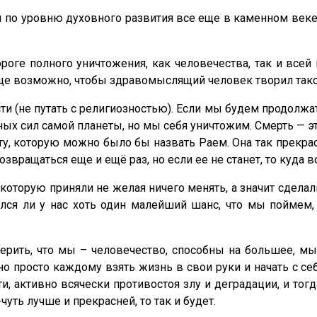
ы по уровню духовного развития все еще в каменном век
роге полного уничтожения, как человечества, так и всей
бще возможно, чтобы здравомыслящий человек творил так
сти (не путать с религиозностью). Если мы будем продолжа
ных сил самой планеты, но мы себя уничтожим. Смерть — э
у, которую можно было бы назвать Раем. Она так прекрас
звращаться еще и ещё раз, но если ее не станет, то куда 
которую приняли не желая ничего менять, а значит сделал
тался ли у нас хоть один малейший шанс, что мы поймем
верить, что мы – человечество, способны на большее, м
но просто каждому взять жизнь в свои руки и начать с с
ти, активно всячески противостоя злу и деградации, и то
чуть лучше и прекрасней, то так и будет.