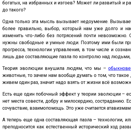
богатых, на избранных и изгоев? Может ли развитый и р
до такого?
Одна только эта мысль вызывает недоумение. Вызывает 
более правильно, выбор, который нам уже долго и на
изменить что-либо без потрясений почти невозможно.
нужны свободные и умные люди. Поэтому ими были при
прогресса, технологии управления, в том числе и созн
лишь две составляющие пазла по контролю над людьми, н
Теория эволюции внушила людям, что мы –
обыкнове
животные, то зачем нам вообще думать о том, что такое
живем один раз, значит надо взять от жизни всё возможн
Есть еще один побочный эффект у теории эволюции – ес
нет места совести, добру и милосердию, состраданию. Ес
сочувствие, взаимопомощь. Это уже считается атавизмам
А теперь еще одна составляющая пазла – технологии, или
преподносится как естественный исторический ход разв