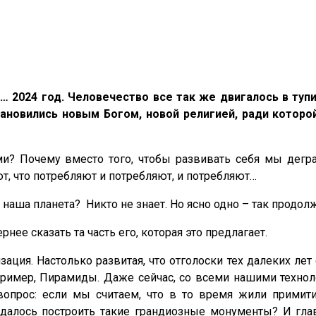
8
…
2024 год.
Человечество все так же двигалось в туп
ановились новым Богом, новой религией, ради которой
и? Почему вместо того, чтобы развивать себя мы дегр
т, что потребляют и потребляют, и потребляют…
аша планета? Никто не знает. Но ясно одно – так продолж
нее сказать та часть его, которая это предлагает.
ация. Настолько развитая, что отголоски тех далеких ле
апример, Пирамиды. Даже сейчас, со всеми нашими технол
 вопрос: если мы считаем, что в то время жили прим
алось построить такие грандиозные монументы? И глав