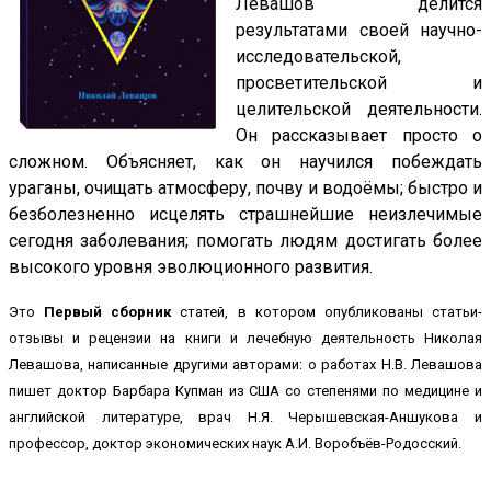
Левашов делится
результатами своей научно-
исследовательской,
просветительской и
целительской деятельности.
Он рассказывает просто о
сложном. Объясняет, как он научился побеждать
ураганы, очищать атмосферу, почву и водоёмы; быстро и
безболезненно исцелять страшнейшие неизлечимые
сегодня заболевания; помогать людям достигать более
высокого уровня эволюционного развития.
Это
Первый сборник
статей, в котором опубликованы статьи-
отзывы и рецензии на книги и лечебную деятельность Николая
Левашова, написанные другими авторами: о работах Н.В. Левашова
пишет доктор Барбара Купман из США со степенями по медицине и
английской литературе, врач Н.Я. Черышевская-Аншукова и
профессор, доктор экономических наук А.И. Воробъёв-Родосский.