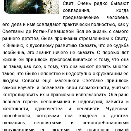
Свет. Очень редко бывают
совпадения, когда
предназначение человека,
его дела и имя совпадают практически полностью, как у
Светланы де Роган-Левашовой. Вся её жизнь, с самого
раннего детства, была пронизана стремлением к Свету,
к Знанию, к духовному развитию. Сказать, что её судьба
необычна, это значит ничего не сказать. С первых лет
жизни ей пришлось приспосабливаться к тому, что она
не такая, как все, к тому, что она может делать многое
такое, что было непонятно и недоступно окружавшим её
людям. Совсем ещё маленькой Светлане пришлось
самой изучать и осваивать свои возможности, учиться
контролировать их и правильно использовать. Она рано
познала горечь непонимания и недоверия, зависти и
жестокости, одиночества и ненависти. Чудесные
способности, которыми она владела с детства,
оказались непонятыми и невостребованными
окружавшими её людьми; ей пришлось самой