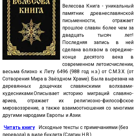
Велесова Книга - уникальный
памятник древнеславянской
письменности, отражает
прошлое славян более чем за
двадцать тысяч лет!
Последняя запись в ней
сделана волхвом в середине-
конце десятого века в
современном летоисчислении,
весьма близко к Лету 6496 (988 год н.э.) от С.М.З.Х. (от
Сотворения Мира в Звёздном Храме). Была вырезана на
деревянных дощечках славянскими волхвами-
кудесниками.Описывает историю миграций славяно-
ариев, отражает их религиозно-философское
мировоззрение, а также взаимоотношения со многими
другими народами Европы и Азии.
Читать книгу
Исходные тексты с примечаниями (без
перевода) в виде буклета (Слатин Н.В.)