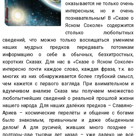
оказывается не только очень
интересным, но и очень
познавательным! В «Сказе о
Ясном Соколе» содержится
столько любопытных
сведений, что можно только восхищаться умением
наших мудрых предков передавать потомкам
информацию о себе в обычных, безхитростных,
коротких Сказах. Для нас в «Сказе о Ясном Соколе»
интересно почти каждое слово, каждая фраза, т.к. во
многих из них обнаруживается более глубокий смысл,
чем кажется с первого взгляда. При внимательном и
вдумчивом анализе Сказа мы получаем множество
любопытнейших сведений о реальной прошлой жизни
нашего народа. Для наших далёких предков – Славяно-
Ариев – космические перелёты и общение с богами
было знакомым, привычным и даже обыденным
делом! А для русичей, живших много позднее –
полторы-две тысячи лет назад – уже далеко не всё