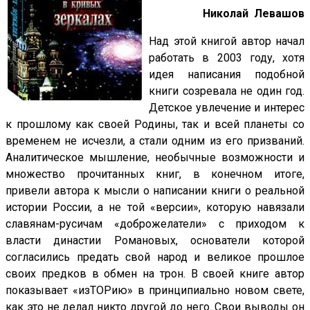
Николай Левашов
Над этой книгой автор начал
работать в 2003 году, хотя
идея написания подобной
книги созревала не один год.
Детское увлечение и интерес
к прошлому как своей Родины, так и всей планеты со
временем не исчезли, а стали одним из его призваний.
Аналитическое мышление, необычные возможности и
множество прочитанных книг, в конечном итоге,
привели автора к мысли о написании книги о реальной
истории России, а не той «версии», которую навязали
славянам-русичам «доброжелатели» с приходом к
власти династии Романовых, основатели которой
согласились предать свой народ и великое прошлое
своих предков в обмен на трон. В своей книге автор
показывает «изТОРию» в принципиально новом свете,
как это не делал никто другой до него. Свои выводы он