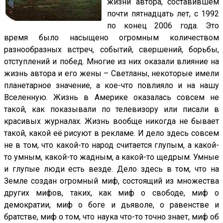
жизни автора, составившем
почти пятнадцать лет, с 1992
по конец 2006 года. Это
время было насыщено огромным количеством
разнообразных встреч, событий, свершений, борьбы,
отступлений и побед. Многие из них оказали влияние на
жизнь автора и его жены – Светланы, некоторые имели
планетарное значение, а кое-что повлияло и на нашу
Вселенную. Жизнь в Америке оказалась совсем не
такой, как показывали по телевизору или писали в
красивых журналах. Жизнь вообще никогда не бывает
такой, какой её рисуют в рекламе. И дело здесь совсем
не в том, что какой-то народ считается глупым, а какой-
то умным, какой-то жадным, а какой-то щедрым. Умные
и глупые люди есть везде. Дело здесь в том, что на
Земле создан огромный миф, состоящий из множества
других мифов, таких, как миф о свободе, миф о
демократии, миф о боге и дьяволе, о равенстве и
братстве, миф о том, что наука что-то точно знает, миф об