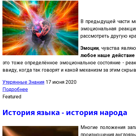
В предыдущей части мы
эмоциональная реакци
рассмотреть другую кра
Эмоции
, чувства явля
любое наше действие
это тоже определённое эмоциональное состояние - реак
ввиду, когда так говорят и какой механизм за этим скрыв
Утерянные Знания
17 июня 2020
Подробнее
Featured
История языка - история народа
Многие положения запа
произношения англояз