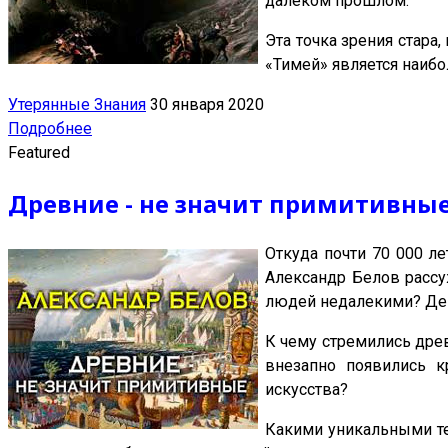
далёком прошлом.
Эта точка зрения стара
«Тимей» является наибо
Утерянные Знания
30 января 2020
Подробнее
Featured
Древние - не значит примитивны
Откуда почти 70 000 л
Александр Белов рассу
людей недалекими? Дей
К чему стремились древ
внезапно появились 
искусства?
Какими уникальными те