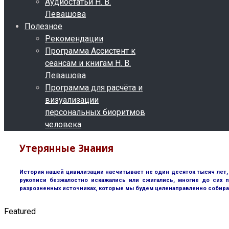
Аудиостатьи Н. В.
Левашова
Полезное
Рекомендации
Программа Ассистент к
сеансам и книгам Н. В.
Левашова
Программа для расчёта и
визуализации
персональных биоритмов
человека
Утерянные Знания
История нашей цивилизации насчитывает не один десяток тысяч лет, 
рукописи безжалостно искажались или сжигались, многие до сих п
разрозненных источниках, которые мы будем целенаправленно собира
Featured