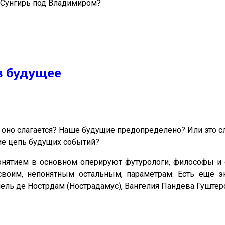
 Сунгирь под Владимиром?
в будущее
о оно слагается? Наше будущие предопределено? Или это 
е цепь будущих событий?
нятием в основном оперируют футурологи, философы и о
своим, непонятным остальным, параметрам. Есть ещё э
ль де Нострдам (Нострадамус), Вангелия Пандева Гуштерова