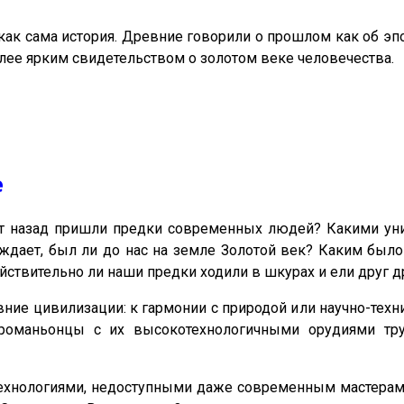
, как сама история. Древние говорили о прошлом как об эп
лее ярким свидетельством о золотом веке человечества.
е
ет назад пришли предки современных людей? Какими ун
ждает, был ли до нас на земле Золотой век? Каким был
ствительно ли наши предки ходили в шкурах и ели друг д
ние цивилизации: к гармонии с природой или научно-техни
кроманьонцы с их высокотехнологичными орудиями тр
хнологиями, недоступными даже современным мастерам,