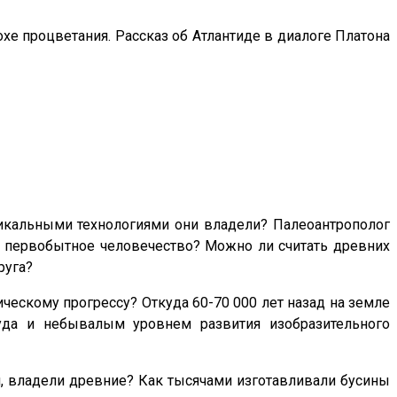
охе процветания. Рассказ об Атлантиде в диалоге Платона
икальными технологиями они владели? Палеоантрополог
о первобытное человечество? Можно ли считать древних
руга?
ческому прогрессу? Откуда 60-70 000 лет назад на земле
уда и небывалым уровнем развития изобразительного
 владели древние? Как тысячами изготавливали бусины