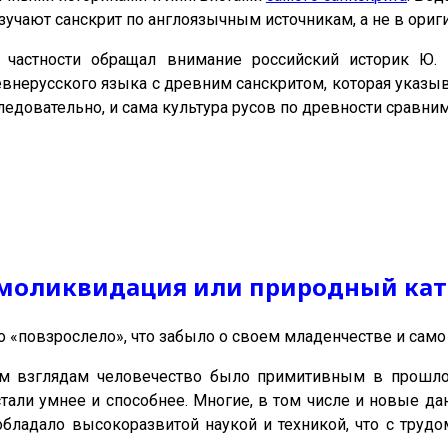
учают санскрит по англоязычным источникам, а не в ориг
в частности обращал внимание российский историк Ю. 
внерусского языка с древним санскритом, которая указыв
ледовательно, и сама культура русов по древности сравним
амоликвидация или природный ка
 «повзрослело», что забыло о своем младенчестве и само 
м взглядам человечество было примитивным в прошлом
стали умнее и способнее. Многие, в том числе и новые дан
обладало высокоразвитой наукой и техникой, что с труд