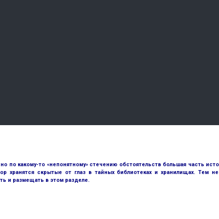
но по какому-то «непонятному» стечению обстоятельств большая часть исто
ор хранятся скрытые от глаз в тайных библиотеках и хранилищах. Тем н
ть и размещать в этом разделе.