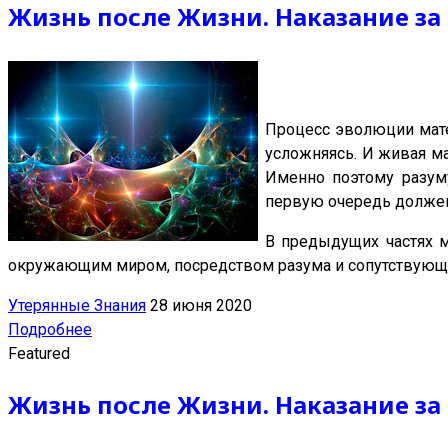
Жизнь после Жизни. Наказание за 
Процесс эволюции мате
усложняясь. И живая ма
Именно поэтому разуму
первую очередь должен
В предыдущих частях м
окружающим миром, посредством разума и сопутствующ
Утерянные Знания
28 июня 2020
Подробнее
Featured
Жизнь после Жизни. Наказание за 