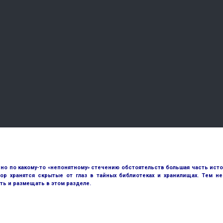
но по какому-то «непонятному» стечению обстоятельств большая часть исто
ор хранятся скрытые от глаз в тайных библиотеках и хранилищах. Тем н
ть и размещать в этом разделе.