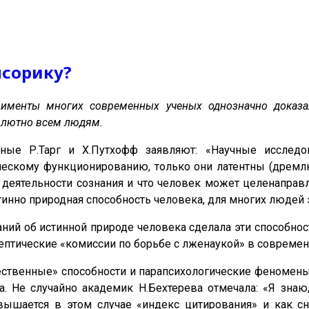
нсорику?
именты многих современных ученых однозначно доказал
олютно всем людям.
еные Р.Тарг и Х.Путхофф заявляют: «Научные исследо
ческому функционированию, только они латентны (дремлю
еятельности сознания и что человек может целенаправле
инно природная способность человека, для многих людей 
аний об истинной природе человека сделала эти способн
птические «комиссии по борьбе с лженаукой» в современ
ественные» способности и парапсихологические феномены
 Не случайно академик Н.Бехтерева отмечала: «Я знаю,
вышается в этом случае «индекс цитирования» и как сн