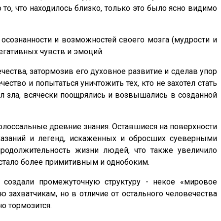
 то, что находилось близко, только это было ясно видимо
осознанности и возможностей своего мозга (мудрости и
егативных чувств и эмоций.
ества, затормозив его духовное развитие и сделав упор
ство и попытаться уничтожить тех, кто не захотел стать
сил зла, всячески поощрялись и возвышались в созданной
 колоссальные древние знания. Оставшиеся на поверхности
казаний и легенд, искаженных и обросших суеверными
продолжительность жизни людей, что также увеличило
 стало более примитивным и однобоким.
и создали промежуточную структуру - некое «мировое
 захватчикам, но в отличие от остального человечества
о тормозится.