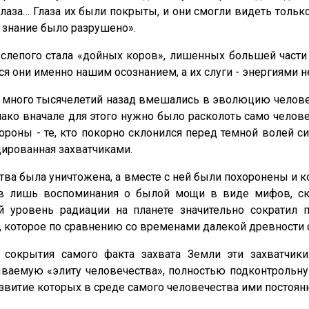
глаза… Глаза их были покрыты, и они смогли видеть только
е знание было разрушено».
лепого стала «дойных коров», лишенных большей части 
я они именно нашим осознанием, а их слуги - энергиями н
много тысячелетий назад вмешались в эволюцию человеч
ко вначале для этого нужно было расколоть само человече
ороны - те, кто покорно склонился перед темной волей 
цированная захватчиками.
ства была уничтожена, а вместе с ней были похоронены и
нив лишь воспоминания о былой мощи в виде мифов, с
й уровень радиации на планете значительно сократил 
, которое по сравнению со временами далекой древности
 сокрытия самого факта захвата Земли эти захватчик
ываемую «элиту человечества», полностью подконтрольную
витие которых в среде самого человечества ими постоянн