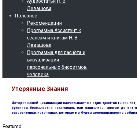
Аудиостатьи Н. В.
Левашова
Полезное
Рекомендации
Программа Ассистент к
сеансам и книгам Н. В.
Левашова
Программа для расчёта и
визуализации
персональных биоритмов
человека
Утерянные Знания
История нашей цивилизации насчитывает не один десяток тысяч лет, 
рукописи безжалостно искажались или сжигались, многие до сих п
разрозненных источниках, которые мы будем целенаправленно собира
Featured