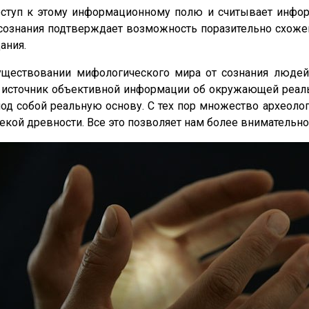
оступ к этому информационному полю и считывает инфо
 сознания подтверждает возможность поразительно схож
ания.
ществовании мифологического мира от сознания людей, 
 источник объективной информации об окружающей реальн
под собой реальную основу. С тех пор множество археоло
екой древности. Все это позволяет нам более внимательн