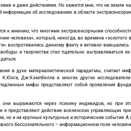
ами и даже действиями. Но кажется мне, что на земле ка
 информации об исследованиях в области экстрасенсорик
тся к мнению, что многими экстрасенсорными способнос
нии человека», который, некогда, во времена «золотого
ги» воспротивились данному факту и активно вмешались 
ободы и творчества стал тщательно вытравливаться из 
даться.
итания в духе материалистической парадигмы, считает
 К.Юнга, Дж.Кэмпбелла и многих других исследовател
о подлинные мифы представляют собой проявления фунд
, они выражаются через психику индивидов, но при эт
не и представляют действие вселенских управляющих при
, но и на крупные культурные и исторические события. А 
ивного бессознательного – информационном поле человече