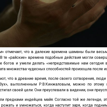
изм» отмечает, что в далекие времена шаманы были вес
 В те «райские» времена подобные действия могли соверш
 богов и умели делать «непредставимые нам сегодня в
ата множества чудесных способностей произошла после их
ют, что в древние время, после своего сотворения, люди
-Вух», выполненным Р.В.Кинжаловым, можно по этому 
стигал своей цели. Они преуспевали в видении, они преуспе
и предками индейцев майя. Согласно той же легенде, эт
 рожать и умножаться, когда наступит заря, когда подним