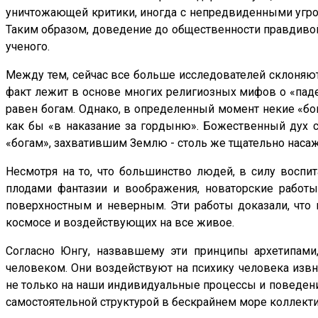
уничтожающей критики, иногда с непредвиденными угроз
Таким образом, доведение до общественности правдивой
ученого.
Между тем, сейчас все больше исследователей склоняю
факт лежит в основе многих религиозных мифов о «паде
равен богам. Однако, в определенный момент некие «бо
как бы «в наказание за гордыню». Божественный дух св
«богам», захватившим Землю - столь же тщательно насаж
Несмотря на то, что большинство людей, в силу восп
плодами фантазии и воображения, новаторские работы
поверхностным и неверным. Эти работы доказали, чт
космосе и воздействующих на все живое.
Согласно Юнгу, назвавшему эти принципы архетипами
человеком. Они воздействуют на психику человека изв
не только на наши индивидуальные процессы и поведение
самостоятельной структурой в бескрайнем море коллект