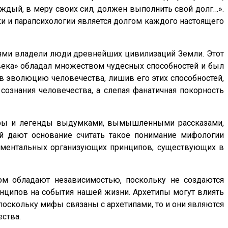
ждый, в меру своих сил, должен выполнить свой долг…».
и и парапсихологии является долгом каждого настоящего
тями владели люди древнейших цивилизаций Земли. Этот
 века» обладал множеством чудесных способностей и был
в эволюцию человечества, лишив его этих способностей,
сознания человечества, а слепая фанатичная покорность
 мифы и легенды выдумками, вымышленными рассказами,
ей дают основание считать такое понимание мифологии
аментальных организующих принципов, существующих в
ом обладают независимостью, поскольку не создаются
нципов на события нашей жизни. Архетипы могут влиять
поскольку мифы связаны с архетипами, то и они являются
ства.