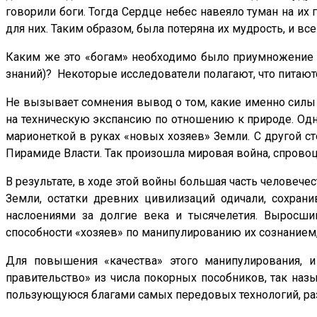
говорили боги. Тогда Сердце небес навеяло туман на их 
для них. Таким образом, была потеряна их мудрость, и вс
Каким же это «богам» необходимо было приумножение с
знаний)? Некоторые исследователи полагают, что питаютс
Не вызывает сомнения вывод о том, какие именно силы 
на техническую экспансию по отношению к природе. Одна
марионеткой в руках «новых хозяев» Земли. С другой ст
Пирамиде Власти. Так произошла мировая война, спрово
В результате, в ходе этой войны большая часть человече
Земли, остатки древних цивилизаций одичали, сохра
наслоениями за долгие века и тысячелетия. Выросши
способности «хозяев» по манипулированию их сознанием
Для повышения «качества» этого манипулирования, и
правительство» из числа покорных пособников, так наз
пользующуюся благами самых передовых технологий, раз