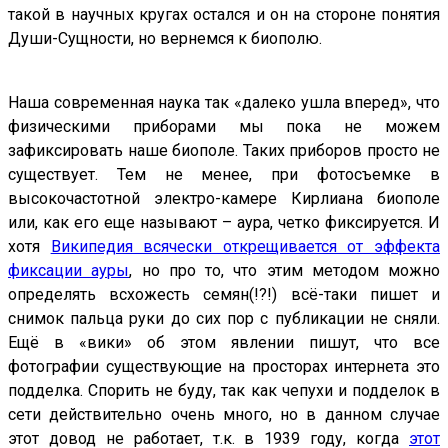
такой в научных кругах остался и он на стороне понятия
Души-Сущности, но вернемся к биополю.
Наша современная наука так «далеко ушла вперед», что
физическими приборами мы пока не можем
зафиксировать наше биополе. Таких приборов просто не
существует. Тем не менее, при фотосъемке в
высокочастотной электро-камере Кирлиана биополе
или, как его еще называют – аура, четко фиксируется. И
хотя
Википедия всячески открещивается от эффекта
фиксации ауры
, но про то, что этим методом можно
определять всхожесть семян(!?!) всё-таки пишет и
снимок пальца руки до сих пор с публикации не сняли.
Ещё в «вики» об этом явлении пишут, что все
фотографии существующие на просторах интернета это
подделка. Спорить не буду, так как чепухи и подделок в
сети действительно очень много, но в данном случае
этот довод не работает, т.к. в 1939 году, когда
этот