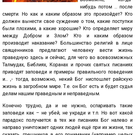
нибудь потом ... после
смерти. Но как и каким образом это произойдет? Кто
должен вынести свое суждение о том, какие поступки
были плохими, а какие хорошие? Кто определяет меру
между Добром и Злом? Кто и каким образом
производит наказание? Большинство религий в лице
священников предлагают человеку вести жизнь
праведную здесь и сейчас, для чего во всевозможных
Талмудах, Библиях, Коранах и прочих святых писаниях
приводят заповеди и примеры правильного поведения
и... ,- тогда, возможно, некий Бог ниспошлет райскую
жизнь в загробном мире. Т.е. он Бог есть и будет судья
делам нашим праведным и неправедным.
Конечно трудно, да и не нужно, оспаривать такие
заповеди как – не убей, не укради и т.п. Но вот какой
парадокс получается: в тех же писаниях Бог налево и
направо уничтожает одних людей ещё при их жизни, так
сказать, грешников в его понимании (например целых