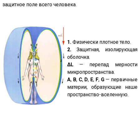
защитное поле всего человека.
1.
Физически плотное тело.
2.
Защитная, изолирующая
оболочка.
ΔL
— перепад мерности
микропространства.
А
,
В
,
С
,
D
,
Е
,
F
,
G
— первичные
материи, образующие наше
пространство-вселенную.