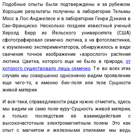
Подобные опыты были подтверждены и за рубежом.
Хорошие результаты получены в лаборатории Тельмы
Мосс в Лос-Анджелесе и в лаборатории Генри Дэкина в
Сан-Франциско. Несколько позднее известный ученый
Херолд Берр из Йельского университета (США)
сфотографировал семечко лютика, а на фотопластинке,
к изумлению экспериментаторов, обнаружилось в виде
свечения точное изображение «взрослого» растения
лютика. Цветка, которого еще не было в природе,
от
которого существовало лишь семечко
. Т.е. во всех этих
случаях мы совершенно однозначно видим проявление
еще чего-то, а именно био-поля или тела Сущности
живой материи.
И всё-таки, справедливости ради нужно отметить, здесь
мы видим не само поле-ауру-Сущность живой материи,
а только последствия её взаимодействия с
высокочастотным электромагнитным полем. Это как
опыт с магнитом и железными опилками: мы ведь