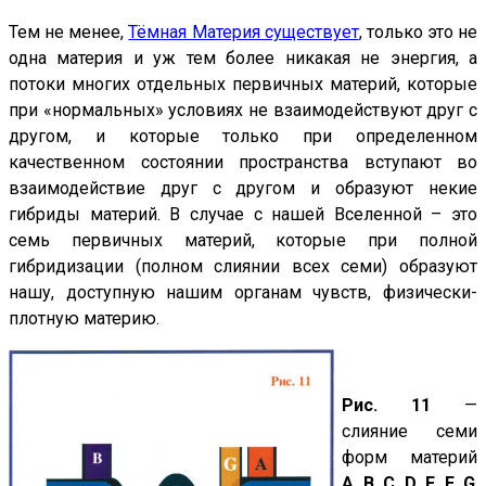
Тем не менее,
Тёмная Материя существует
, только это не
одна материя и уж тем более никакая не энергия, а
потоки многих отдельных первичных материй, которые
при «нормальных» условиях не взаимодействуют друг с
другом, и которые только при определенном
качественном состоянии пространства вступают во
взаимодействие друг с другом и образуют некие
гибриды материй. В случае с нашей Вселенной – это
семь первичных материй, которые при полной
гибридизации (полном слиянии всех семи) образуют
нашу, доступную нашим органам чувств, физически-
плотную материю.
Рис. 11
—
слияние семи
форм материй
A
,
B
,
С
,
D
,
F
,
E
,
G