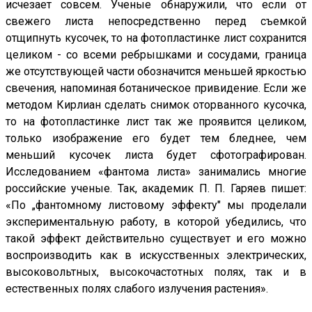
исчезает совсем. Ученые обнаружили, что если от
свежего листа непосредственно перед съемкой
отщипнуть кусочек, то на фотопластинке лист сохранится
целиком - со всеми ребрышками и сосудами, граница
же отсутствующей части обозначится меньшей яркостью
свечения, напоминая ботаническое привидение. Если же
методом Кирлиан сделать снимок оторванного кусочка,
то на фотопластинке лист так же проявится целиком,
только изображение его будет тем бледнее, чем
меньший кусочек листа будет сфотографирован.
Исследованием «фантома листа» занимались многие
российские ученые. Так, академик П. П. Гаряев пишет:
«По „фантомному листовому эффекту" мы проделали
экспериментальную работу, в которой убедились, что
такой эффект действительно существует и его можно
воспроизводить как в искусственных электрических,
высоковольтных, высокочастотных полях, так и в
естественных полях слабого излучения растения».