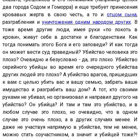
два города Содом и Гоморра) и еще требует принесения
кровавых жертв в свою честь, а то и
отцом сына
,
разграбления и
уничтожения одним народом других
. В
тоже время другие люди, имея руки «по локоть в
крови», живут себе в достатке и благоденствии. Как
тогда понимать этого Бога и его заповеди? И как тогда
он может вести суд праведный? Убийство человека это
плохо? Очевидно и безусловно - да, это плохо. Убийство
серийного убийцы во время его очередного убийства
других людей это плохо? А убийство врагов, пришедших
к вам с целью убить вас и вашу семью, забрать ваше
имущество и разграбить ваш дом? А тот, кто своими
руками не убивал, но организовал и направил другого на
убийство? Он убийца? И там и там это убийство, и в
любом случае это плохо, но очевидно, что в одном
случае это очень плохо, а в других случаях менее. И
даже не участвуя напрямую в убийстве, тем не менее,
можно стать соучастником, а значит и убийцей тоже?!