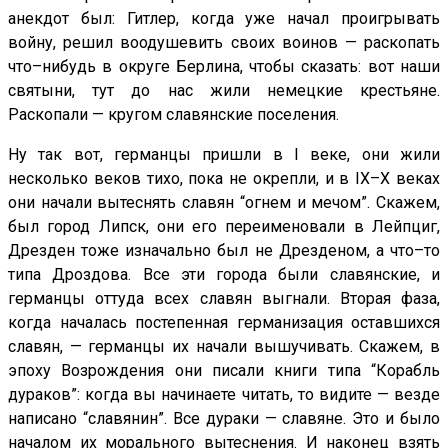
анекдот был: Гитлер, когда уже начал проигрывать
войну, решил воодушевить своих воинов — раскопать
что–нибудь в округе Берлина, чтобы сказать: вот наши
святыни, тут до нас жили немецкие крестьяне.
Раскопали — кругом славянские поселения.
Ну так вот, германцы пришли в I веке, они жили
несколько веков тихо, пока не окрепли, и в IX–X веках
они начали вытеснять славян “огнем и мечом”. Скажем,
был город Липск, они его переименовали в Лейпциг,
Дрезден тоже изначально был не Дрезденом, а что–то
типа Дроздова. Все эти города были славянские, и
германцы оттуда всех славян выгнали. Вторая фаза,
когда началась постепенная германизация оставшихся
славян, — германцы их начали вышучивать. Скажем, в
эпоху Возрождения они писали книги типа “Корабль
дураков”: когда вы начинаете читать, то видите — везде
написано “славянин”. Все дураки — славяне. Это и было
началом их морального вытеснения. И наконец взять