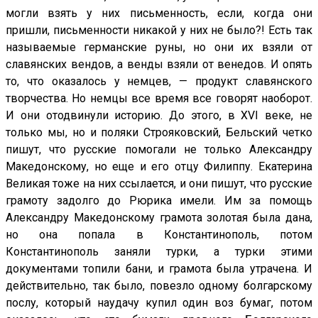
могли взять у них письменность, если, когда они
пришли, письменности никакой у них не было?! Есть так
называемые германские руны, но они их взяли от
славянских вендов, а венды взяли от венедов. И опять
то, что оказалось у немцев, — продукт славянского
творчества. Но немцы все время все говорят наоборот.
И они отодвинули историю. До этого, в XVI веке, не
только мы, но и поляки Строяковский, Бельский четко
пишут, что русские помогали не только Александру
Македонскому, но еще и его отцу Филиппу. Екатерина
Великая тоже на них ссылается, и они пишут, что русские
грамоту задолго до Рюрика имели. Им за помощь
Александру Македонскому грамота золотая была дана,
но она попала в Константинополь, потом
Константинополь заняли турки, а турки этими
документами топили бани, и грамота была утрачена. И
действительно, так было, повезло одному болгарскому
послу, который наудачу купил один воз бумаг, потом