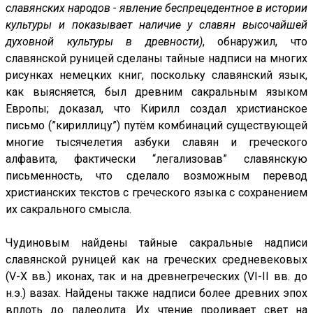
славянских народов - явление беспрецедентное в истории
культуры и показывает наличие у славян высочайшей
духовной культуры в древности)
, обнаружил, что
славянской руницей сделаны тайные надписи на многих
рисунках немецких книг, поскольку славянский язык,
как выясняется, был древним сакральным языком
Европы; доказал, что Кирилл создал христианское
письмо (”кириллицу”) путём комбинаций существующей
многие тысячелетия азбуки славян и греческого
алфавита, фактически “легализовав” славянскую
письменность, что сделало возможным перевод
христианских текстов с греческого языка с сохранением
их сакрального смысла.
Чудиновым найдены тайные сакральные надписи
славянской руницей как на греческих средневековых
(V-X вв.) иконах, так и на древнегреческих (VI-II вв. до
н.э.) вазах. Найдены также надписи более древних эпох
вплоть до палеолита. Их чтение проливает свет на