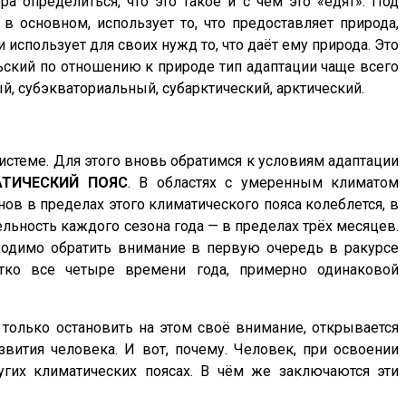
ра определиться, что это такое и с чем это «едят». Под
в основном, использует то, что предоставляет природа,
использует для своих нужд то, что даёт ему природа. Это
ьский по отношению к природе тип адаптации чаще всего
й, субэкваториальный, субарктический, арктический.
истеме. Для этого вновь обратимся к условиям адаптации
ТИЧЕСКИЙ
ПОЯС
. В областях с умеренным климатом
нов в пределах этого климатического пояса колеблется, в
ельность каждого сезона года — в пределах трёх месяцев.
обходимо обратить внимание в первую очередь в ракурсе
ётко все четыре времени года, примерно одинаковой
 только остановить на этом своё внимание, открывается
вития человека. И вот, почему. Человек, при освоении
угих климатических поясах. В чём же заключаются эти