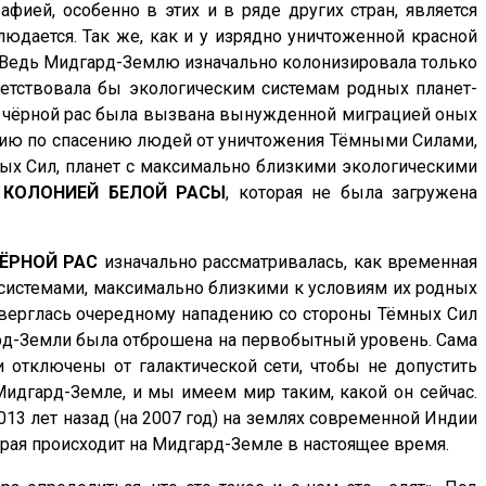
ией, особенно в этих и в ряде других стран, является
юдается. Так же, как и у изрядно уничтоженной красной
о. Ведь Мидгард-Землю изначально колонизировала только
ветствовала бы экологическим системам родных планет-
 и чёрной рас была вызвана вынужденной миграцией оных
ацию по спасению людей от уничтожения Тёмными Силами,
ых Сил, планет с максимально близкими экологическими
КОЛОНИЕЙ
БЕЛОЙ
РАСЫ
, которая не была загружена
ЁРНОЙ
РАС
изначально рассматривалась, как временная
 системами, максимально близкими к условиям их родных
подверглась очередному нападению со стороны Тёмных Сил
дгард-Земли была отброшена на первобытный уровень. Сама
 отключены от галактической сети, чтобы не допустить
Мидгард-Земле, и мы имеем мир таким, какой он сейчас.
013 лет назад (на 2007 год) на землях современной Индии
орая происходит на Мидгард-Земле в настоящее время.