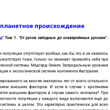
нопланетное происхождение
ах
" Том 1. "От русов звёздных до осквернённых русских".
популяции отсутствует вообще, как бы это и не казалось
исутствует тоже, только он начинает проявлять себя при
гической системы Мидгард-Земли. Запредельным уровнем
тации к экологической системе континента Австралия.
ированного на многие миллионы лет от всего остального
твием внешних факторов. И если в случае с кроликами
ляется внешним фактором в случае самого человека? При
лотности популяции у каждого вида включаются ещё до
й системы в целом. Это характерно практически для всех