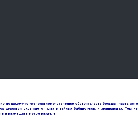
но по какому-то «непонятному» стечению обстоятельств большая часть исто
ор хранятся скрытые от глаз в тайных библиотеках и хранилищах. Тем н
ть и размещать в этом разделе.