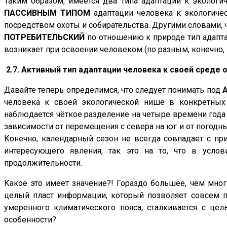
Таким образом, имеется два типа адаптации к эколог
ПАССИВНЫМ
ТИПОМ
адаптации человека к экологическ
посредством охоты и собирательства. Другими словами, ч
ПОТРЕБИТЕЛЬСКИЙ
по отношению к природе тип адапта
возникает при освоении человеком (по разным, конечно, 
2.7. Активный тип адаптации человека к своей среде 
Давайте теперь определимся, что следует понимать под
человека к своей экологической нише в конкретных
наблюдается чёткое разделение на четыре времени год
зависимости от перемещения с севера на юг и от погодны
Конечно, календарный сезон не всегда совпадает с при
интересующего явления, так это на то, что в усло
продолжительности.
Какое это имеет значение?! Гораздо большее, чем мног
целый пласт информации, который позволяет совсем по
умеренного климатического пояса, сталкивается с це
особенности?