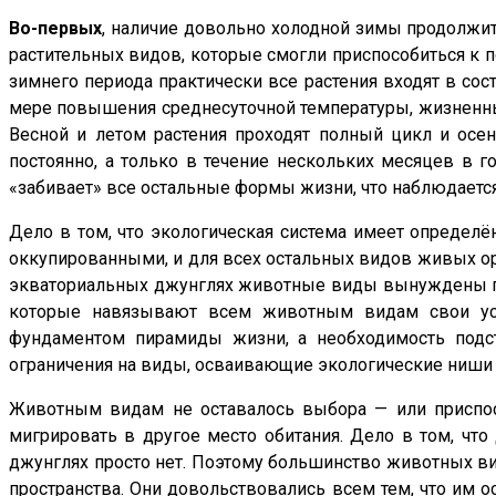
Во-первых
, наличие довольно холодной зимы продолжит
растительных видов, которые смогли приспособиться к 
зимнего периода практически все растения входят в сос
мере повышения среднесуточной температуры, жизненны
Весной и летом растения проходят полный цикл и осен
постоянно, а только в течение нескольких месяцев в го
«забивает» все остальные формы жизни, что наблюдается
Дело в том, что экологическая система имеет определ
оккупированными, и для всех остальных видов живых орг
экваториальных джунглях животные виды вынуждены при
которые навязывают всем животным видам свои усл
фундаментом пирамиды жизни, а необходимость подс
ограничения на виды, осваивающие экологические ниши 
Животным видам не оставалось выбора — или приспос
мигрировать в другое место обитания. Дело в том, чт
джунглях просто нет. Поэтому большинство животных в
пространства. Они довольствовались всем тем, что им 