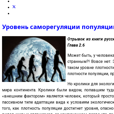
Уровень саморегуляции популяци
Отрывок из книги русс
Глава 2.
6
Может быть, у человека
странным?! Вовсе нет. 
таком уровне плотност
плотности популяции, п
Но кролики для эколог
мира континента. Кролики были видом, попавшим туда
«внешним фактором» является человек, который просто 
пассивном типе адаптации вида к условиям экологиче
того, как плотность популяции достигнет уровня, опасн