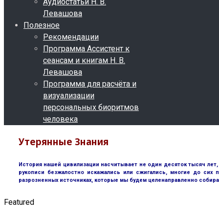
Аудиостатьи Н. В.
Левашова
Полезное
Рекомендации
Программа Ассистент к
сеансам и книгам Н. В.
Левашова
Программа для расчёта и
визуализации
персональных биоритмов
человека
Утерянные Знания
История нашей цивилизации насчитывает не один десяток тысяч лет, 
рукописи безжалостно искажались или сжигались, многие до сих п
разрозненных источниках, которые мы будем целенаправленно собира
Featured