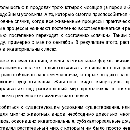
ельностью в пределах трёх-четырёх месяцев (а порой и б
подобным условиям. А те, которые смогли приспособитьс
тояние спячки, когда все жизненные процессы практичес
е процессы начинают постепенно восстанавливаться и р
ью постепенно переходят к состоянию «спячки». Таким 
ду, примерно с мая по сентябрь. В результате этого, ра
 в экваториальных лесах.
ённое количество ниш, и если растительные формы жизни
анизмов остаётся только осваивать те ниши, которые раст
спосабливаться к тем условиям, которые создают расте
овия существования. Животные виды вынуждены при
траиваться под растительный мир предъявляла к жив
экваториального климатического пояса.
обиться к существующим условиям существования, или
о для многих животных видов необходимо довольно мног
идов, освоивших экваториальные, субэкваториальные джу
оставлял растительный мир, с которым им было просто не