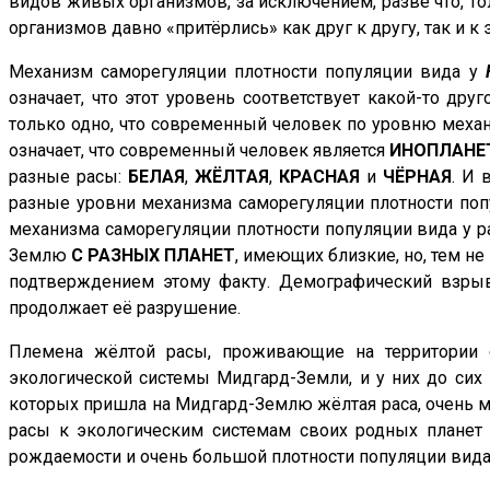
видов живых организмов, за исключением, разве что, тол
организмов давно «притёрлись» как друг к другу, так и 
Механизм саморегуляции плотности популяции вида у
означает, что этот уровень соответствует какой-то дру
только одно, что современный человек по уровню меха
означает, что современный человек является
ИНОПЛАНЕ
разные расы:
БЕЛАЯ
,
ЖЁЛТАЯ
,
КРАСНАЯ
и
ЧЁРНАЯ
. И 
разные уровни механизма саморегуляции плотности попу
механизма саморегуляции плотности популяции вида у ра
Землю
С РАЗНЫХ ПЛАНЕТ
, имеющих близкие, но, тем н
подтверждением этому факту. Демографический взрыв
продолжает её разрушение.
Племена жёлтой расы, проживающие на территории с
экологической системы Мидгард-Земли, и у них до сих 
которых пришла на Мидгард-Землю жёлтая раса, очень мн
расы к экологическим системам своих родных планет
рождаемости и очень большой плотности популяции вида,