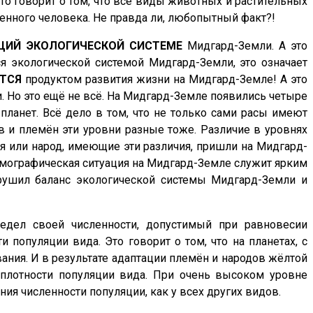
Это говорит о том, что все виды животных и растительных
менного человека. Не правда ли, любопытный факт?!
ЩИЙ ЭКОЛОГИЧЕСКОЙ СИСТЕМЕ
Мидгард-Земли. А это
тся экологической системой Мидгард-Земли, это означает
ЕТСЯ
продуктом развития жизни на Мидгард-Земле! А это
 Но это ещё не всё. На Мидгард-Земле появились четыре
 планет. Всё дело в том, что не только сами расы имеют
в и племён эти уровни разные тоже. Различие в уровнях
мя или народ, имеющие эти различия, пришли на Мидгард-
Демографическая ситуация на Мидгард-Земле служит ярким
рушил баланс экологической системы Мидгард-Земли и
едел своей численности, допустимый при равновесии
популяции вида. Это говорит о том, что на планетах, с
ания. И в результате адаптации племён и народов жёлтой
плотности популяции вида. При очень высоком уровне
ия численности популяции, как у всех других видов.