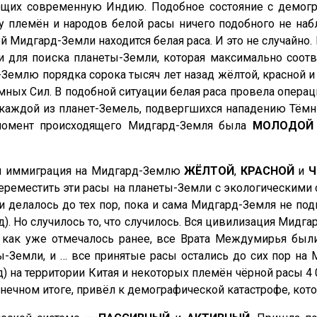
ющих современную Индию. Подобное состояние с демограф
 племён и народов белой расы ничего подобного не набл
й Мидгард-Земли находится белая раса. И это не случайн
ни для поиска планеты-Земли, которая максимально соот
Землю порядка сорока тысяч лет назад жёлтой, красной
мных Сил. В подобной ситуации белая раса провела опер
 каждой из планет-Земель, подвергшихся нападению Тёмн
 момент происходящего Мидгард-Земля была
МОЛОДОЙ
ая иммиграция на Мидгард-Землю
ЖЁЛТОЙ
,
КРАСНОЙ
и
Ч
реместить эти расы на планеты-Земли с экологическими
 и делалось до тех пор, пока и сама Мидгард-Земля не 
год). Но случилось то, что случилось. Вся цивилизация Ми
 как уже отмечалось ранее, все Врата Междумирья были
-Земли, и … все принятые расы остались до сих пор на 
д) на территории Китая и некоторых племён чёрной расы 4 
онечном итоге, привёл к демографической катастрофе, кот