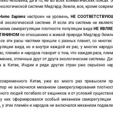
ько человека, да и то, не во всех климатических поясах. 
к экологической системе Мидгард-Земли, все, кроме совре
Homo Sapiens
настроен на уровень,
НЕ
СООТВЕТСТВУЮ
гой экологической системе. И если эта система не являе
низма саморегуляции плотности популяции вида
НЕ
ЯВЛЯ
ТЯНИНОМ
по отношению к живой природе Мидгард-Земли.
все эти расы частями пришли с разных планет, со многих
ляции вида, но и внутри каждой из рас, у многих народо
с, племён и народов говорит о том, что каждая раса, пле
е менее, отличные друг от друга экологические системы. 
 в Китае, Индии и ряде других стран уже серьёзно на
овременного Китая, уже во много раз превысили пр
пор не включился механизм саморегулирования плотности 
ого людей погибало от хищников и от условий существов
 у них сформировался особый механизм саморегуляции 
 у этих племён и народов не включался механизм подавлен