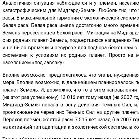
Аналогичная ситуация наблюдается и у племён, населя
катастрофическим для Мидгард-Земли. Любопытно, что у
расы. В максимальной гармонии с экологической системо
белая раса. Белая раса имела достаточно много време
Земель переселенцев белой расы. Миграция на Мидгард-
с их родных планет-Земель, подвергшихся нападению Тё
и не было времени и ресурсов для подбора беженцам с
системами к условиям их родных планет. Просто на
населением «под завязку».
Вполне возможно, предполагалось, что эта вынужденн
мера. Вполне возможно, в дальнейшем планировалось пе
планет-Земель. И, возможно, что-то в этом направлении
(на этот раз успешному) 13 016 лет тому назад (на 2007 
Мидгард-Земля попала в зону действия Тёмных Сил, и,
проникновение через них Тёмных Сил на другие планеты
Переход племён жёлтой расы 7 515 лет назад (на 2007 го
на активный тип адаптации к экологической системе, в к