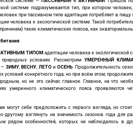
ической системе —
ПАССИВНЫЙ
и
АКТИВНЫЙ
. Пришла по
ой системе подразумевается тип, при котором человек, 
еловек при пассивном типе адаптации потребляет в пищу и 
ции человека к экологической системе. Такой потребител
причинам) таких климатических поясов, как экваториальны
обитания
АКТИВНЫМ
ТИПОМ
адаптации человека к экологической с
 природных условиях. Рассмотрим
УМЕРЕННЫЙ КЛИМА
а —
ЗИМУ
,
ВЕСНУ
,
ЛЕТО
и
ОСЕНЬ
. Продолжительность сезо
х условий конкретного года, но при всём этом, продолжит
родным, но не это сейчас главное. Главное, на что не
виях умеренного климатического пояса проявляются ч
ие могут себе предположить с первого взгляда, но стоит
-другому взглянуть на значимость сезонов года для раз
лым рядом особенностей, которых не наблюдалось в др