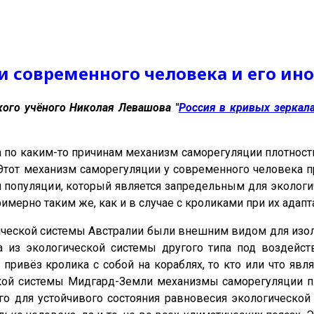
и современного человека и его и
кого учёного Николая Левашова "
Россия в кривых зеркал
 по каким-то причинам механизм саморегуляции плотности 
Этот механизм саморегуляции у современного человека пр
и популяции, который является запредельным для эколо
римерно таким же, как и в случае с кроликами при их адап
ической системы Австралии были внешним видом для изол
 из экологической системы другого типа под воздейс
привёз кролика с собой на кораблях, то кто или что яв
ской системы Мидгард-Земли механизмы саморегуляции п
ого для устойчивого состояния равновесия экологическо