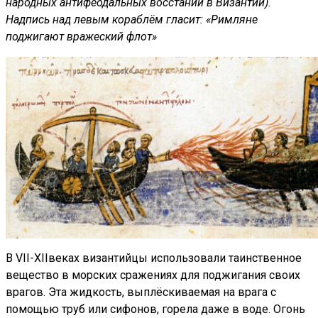
народных антифеодальных восстаний в Византии).
Надпись над левым кораблём гласит: «Римляне
поджигают вражеский флот»
В VII-XIIвеках византийцы использовали таинственное
вещество в морских сражениях для поджигания своих
врагов. Эта жидкость, выплёскиваемая на врага с
помощью труб или сифонов, горела даже в воде. Огонь